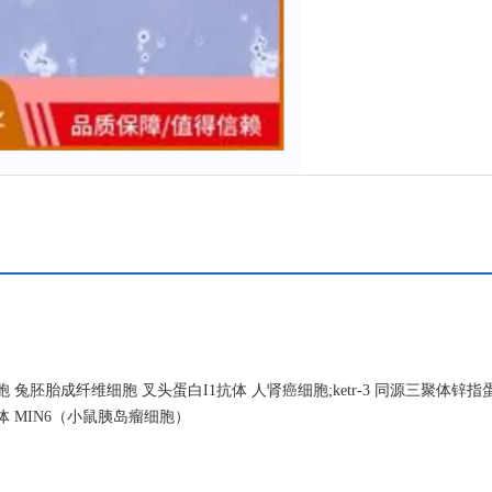
胎成纤维细胞 叉头蛋白I1抗体 人肾癌细胞;ketr-3 同源三聚体锌指蛋
8抗体 MIN6（小鼠胰岛瘤细胞）