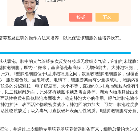
培养基及正确的操作方法来培养，以此保证该细胞的佳培养状态。
球状囊泡。肺中的支气管经多次反复分枝成无数细支气管，它们的末端膨
型肺泡细胞，厚约
0.1
微米，基底部是基底膜，无增殖能力。大肺泡细胞，
张力。Ⅱ型肺泡细胞位于Ⅰ型肺泡细胞之间，数量较Ⅰ型肺泡细胞多，但覆盖
形，胞质着色浅、呈泡沫状。电镜下，细胞游离而有少量微绒毛，胞质内
有较多的分泌颗粒，电子密度高、大小不等，直径约
0.1-1.0
μ
m
颗粒内含有
脂，以二棕榈酰为主，此外还有糖胺多糖及蛋白质等。颗粒内物质释放出
表面活性物质有降低肺泡表面张力、稳定肺泡大小的作用。呼气时肺泡缩
时肺泡扩张，表面活性物质密度减小，肺泡回缩力加大，可防止肺泡过度
活性物质缺乏；吸入毒气可直接破坏表面活性物质。Ⅱ型肺泡细胞有分裂
壁法，并通过上皮细胞专用培养基培养筛选制备而来，细胞总量约为
5
×
1