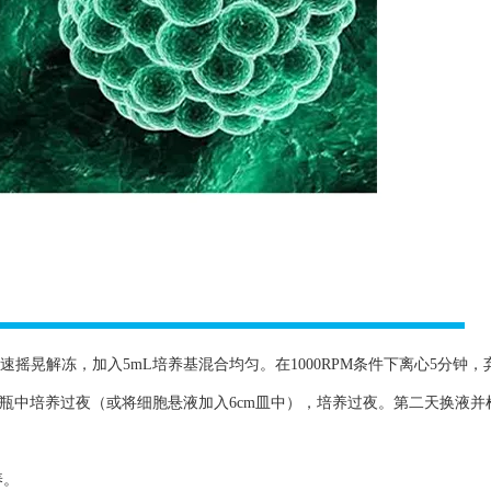
速摇晃解冻，加入5mL培养基混合均匀。在1000RPM条件下离心5分钟，
养瓶中培养过夜（或将细胞悬液加入6cm皿中），培养过夜。第二天换液并
养。