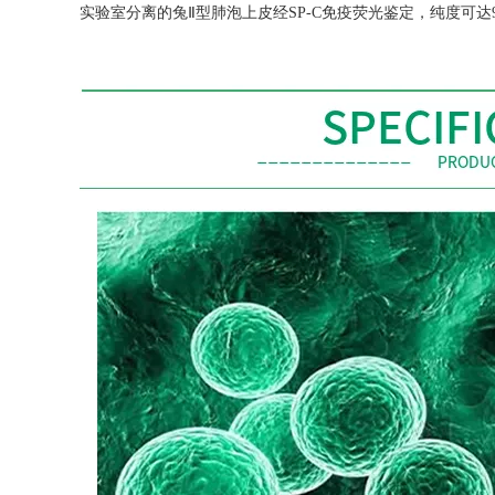
实验室分离的兔Ⅱ型肺泡上皮经
SP-C
免疫荧光鉴定，纯度可达