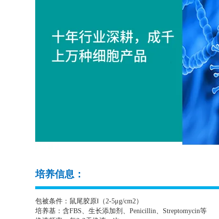
培养信息：
包被条件：鼠尾胶原Ⅰ（
2-5
μ
g/cm2
）
培养基：含
FBS
、生长添加剂、
Penicillin
、
Streptomycin
等