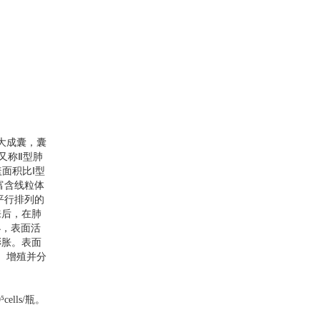
大成囊，囊
又称Ⅱ型肺
面积比Ⅰ型
富含线粒体
平行排列的
来后，在肺
小，表面活
膨胀。表面
、增殖并分
0
⁵
cells/
瓶。