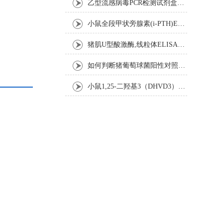
乙型流感病毒PCR检测试剂盒反应五要素
小鼠全段甲状旁腺素(i-PTH)ELISA试剂盒操作步骤
猪肌U型酸激酶,线粒体ELISA试剂盒注意事项
如何判断猪葡萄球菌阳性对照是否失效
小鼠1,25-二羟基3（DHVD3）elisa试剂盒操作步骤