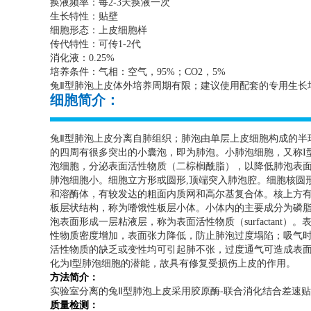
换液频率：每
2-3
天换液一次
生长特性：贴壁
细胞形态：上皮细胞样
传代特性：可传
1-2
代
消化液：
0.25%
培养条件：气相：空气，
95%
；
CO2
，
5%
兔Ⅱ型肺泡上皮体外培养周期有限；建议使用配套的专用生长
细胞简介：
兔Ⅱ型肺泡上皮分离自肺组织；肺泡由单层上皮细胞构成的半
的四周有很多突出的小囊泡，即为肺泡。小肺泡细胞，又称
I
泡细胞，分泌表面活性物质（二棕榈酰脂），以降低肺泡表面
肺泡细胞小。细胞立方形或圆形
,
顶端突入肺泡腔。细胞核圆
和溶酶体，有较发达的粗面内质网和高尔基复合体。核上方
板层状结构，称为嗜饿性板层小体。小体内的主要成分为磷
泡表面形成一层粘液层，称为表面活性物质（
surfactant
）。
性物质密度增加，表面张力降低，防止肺泡过度塌陷；吸气
活性物质的缺乏或变性均可引起肺不张，过度通气可造成表面
化为Ⅰ型肺泡细胞的潜能，故具有修复受损伤上皮的作用。
方法简介：
实验室分离的兔Ⅱ型肺泡上皮采用胶原酶
-
联合消化结合差速贴
质量检测：