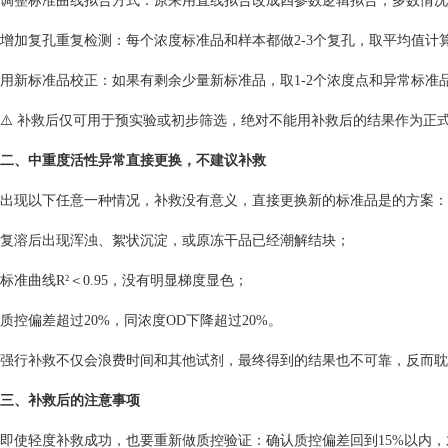
‌调整标准曲线拟合方式‌：原来用直线拟合改成四参数逻辑拟合，多数情
‌增加复孔重复检测‌：每个浓度标准品和样本都做2-3个复孔，取平均值
‌用新标准品校正‌：如果有剩余少量新标准品，取1-2个浓度点和异常标
⚠️ 补救后仅可用于预实验或初步筛选，绝对不能用补救后的结果作为正
二、中重度活性异常直接更换，不建议补救
出现以下任意一种情况，补救没有意义，直接更换新的标准品是的方案：
复溶后出现浑浊、絮状沉淀，或原冻干品已经潮解结块；
标准曲线R²＜0.95，没有明显梯度显色；
质控偏差超过20%，同浓度OD下降超过20%。
强行补救不仅会浪费时间和其他试剂，最终得到的结果也不可靠，反而耽
三、补救后的注意事项
即使轻度补救成功，也要重新做质控验证：确认质控偏差回到15%以内