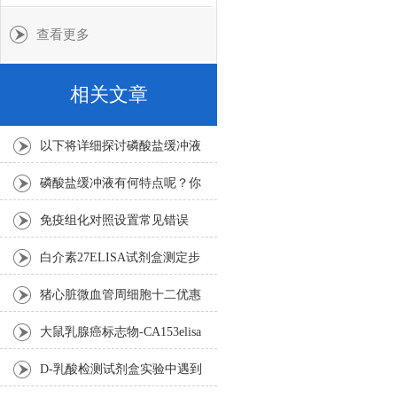
查看更多
相关文章
以下将详细探讨磷酸盐缓冲液
的应用范围
磷酸盐缓冲液有何特点呢？你
可清楚？
免疫组化对照设置常见错误
白介素27ELISA试剂盒测定步
骤
猪心脏微血管周细胞​十二优惠
活动
大鼠乳腺癌标志物-CA153elisa
试剂盒样本处理及要求
D-乳酸检测试剂盒​实验中遇到