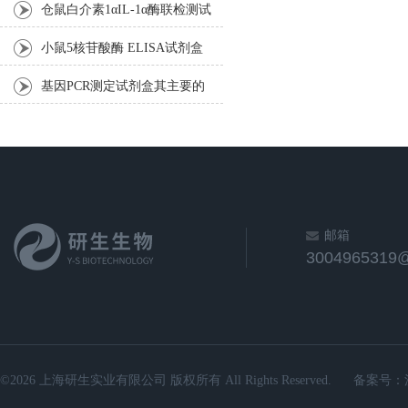
的问题解答
仓鼠白介素1αIL-1α酶联检测试
剂盒操作步骤
小鼠5核苷酸酶 ELISA试剂盒
实验操作洗板方法
基因PCR测定试剂盒其主要的
用途如下
邮箱
3004965319
©2026 上海研生实业有限公司 版权所有 All Rights Reserved.
备案号：