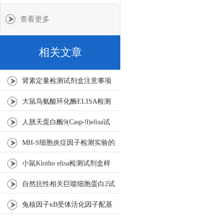
查看更多
相关文章
肾素定量检测试剂盒注意事项
大鼠鸟氨酸环化酶ELISA检测
试剂盒注意事项
人胱天蛋白酶9(Casp-9)elisa试
剂盒洗涤方法
MH-S细胞炎症因子检测实验的
注意事项
小鼠Klotho elisa检测试剂盒​样
本处理及要求
自然抗性相关巨噬细胞蛋白2试
剂盒​的存放以及注意事项
兔核因子κB受体活化因子配基