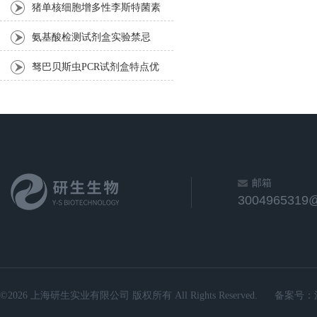
ELISA试剂盒反应步骤
猪单核细胞增多性李斯特菌素
O（（LLO）ELISA试剂盒​反
氨基酸检测试剂盒实验禁忌
应步骤
驽巴贝斯虫PCR试剂盒特点优
势
邮箱
3004965319
©2026 上海研生实业有限公司 版权所有 All Rights Reserved.
备案号：