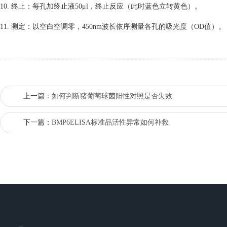
10. 终止：每孔加终止液50μl，终止反应（此时蓝色立转黄色）。
11. 测定：以空白空调零，450nm波长依序测量各孔的吸光度（OD值）
上一篇：
如何判断猪葡萄球菌阳性对照是否失效
下一篇：
BMP6ELISA标准品活性异常如何补救