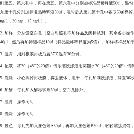
到第五、第六孔中，再在第五、第六孔中分别加标准品稀释液50ul，混匀
九第十孔分别加标准品稀释液50μl，混匀后从第九第十孔中各取50μl弃掉。（稀释
ng/L，30 ng/，15 ng/L）。
2. 加样：分别设空白孔（空白对照孔不加样品及酶标试剂，其余各步
40μl，然后再加待测样品10μl（样品最终稀释度为5倍）。加样将样
3. 温育：用封板膜封板后置37℃温育30分钟。
4. 配液：将30（48T的20倍）倍浓缩洗涤液用蒸馏水30（48T的20倍）
5. 洗涤：小心揭掉封板膜，弃去液体，甩干，每孔加满洗涤液，静置30
6. 加酶：每孔加入酶标试剂50μl，空白孔除外。
7. 温育：操作同3。
8. 洗涤：操作同5。
9. 显色：每孔先加入显色剂A50μl，再加入显色剂B50μl，轻轻震荡混匀，