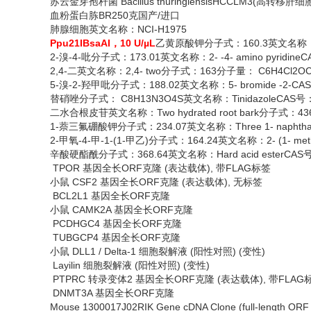
苏云金芽孢杆菌
Bacillus thuringiensisHCCLM3(高转移肝细
血粉蛋白胨
BR250克国产/进口
肺腺细胞英文名称：
NCI-H1975
Ppu21IBsaAI，10 U/µL
乙黄原酸钾分子式：
160.3英文名称：P
2-溴-4-吡分子式：173.01英文名称：2- -4- amino pyridine
2,4-二英文名称：2,4- two分子式：163分子量： C6H4Cl2OC
5-溴-2-羟甲吡分子式：188.02英文名称：5- bromide -2-CA
替硝唑分子式：
C8H13N3O4S英文名称：TinidazoleCAS号：
二水合根皮苷英文名称：
Two hydrated root bark分子式
1-萘三氟硼酸钾分子式：234.07英文名称：Three 1- naphthalene
2-甲氧-4-甲-1-(1-甲乙)分子式：164.24英文名称：2- (1- methyl
辛酸硬酯酰分子式：
368.64英文名称：Hard acid esterCA
TPOR 基因全长ORF克隆 (表达载体), 带FLAG标签
小鼠
CSF2 基因全长ORF克隆 (表达载体), 无标签
BCL2L1 基因全长ORF克隆
小鼠
CAMK2A 基因全长ORF克隆
PCDHGC4 基因全长ORF克隆
TUBGCP4 基因全长ORF克隆
小鼠
DLL1 / Delta-1 细胞裂解液 (阳性对照) (变性)
Layilin 细胞裂解液 (阳性对照) (变性)
PTPRC 转录变体2 基因全长ORF克隆 (表达载体), 带FLAG
DNMT3A 基因全长ORF克隆
Mouse 1300017J02RIK Gene cDNA Clone (full-length ORF