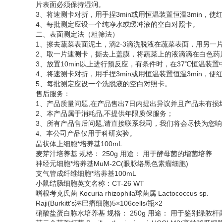
片表面必须保持湿润。
3、将速测卡对折，用手捏3min或用恒温装置恒温3min
4、每批测定应设一个纯净水或缓冲液的空白对照卡。
二、表面测定法（粗筛法）
1、擦去蔬菜表面泥土，滴2-3滴洗脱液在蔬菜表面，用另一
2、取一片速测卡，撕去上盖膜，将蔬菜上的液滴滴在白色药
3、放置10min以上进行预反应，有条件时，在37℃恒温装置
4、将速测卡对折，用手捏3min或用恒温装置恒温3min
5、每批测定应设一个洗脱液的空白对照卡。
售后服务：
1、产品质量问题,在产品售出7日内提出异议并且产品未有损
2、本产品属于消耗品,不提供年限质保服务；
3、所有产品售后问题,请直接联系我司，我们将会尽快为您
、
4
本公司产品仅用于科研实验。
晶状体上细胞*培养基
100mL
麦芽汁培养基
规格：
250g 用途： 用于酵母菌的增菌培养
神经元细胞*培养基
MuM-2C(眼脉络黑色素瘤细胞)
支气管成纤维细胞*培养基
100mL
小鼠结肠细胞英文名称：
CT-26 WT
嗜根考克氏菌
Kocuria rhizophila球菌属 Lactococcus sp.
Raji(Burkitt's淋巴瘤细胞)5×106cells/瓶×2
硝酸盐蛋白胨水培养基
规格：
250g 用途： 用于鉴别绿脓