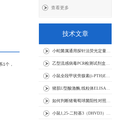
查看更多
技术文章
小蛇菌属通用探针法荧光定量PCR试剂盒实验注意事项
乙型流感病毒PCR检测试剂盒反应五要素
水系1个，
小鼠全段甲状旁腺素(i-PTH)ELISA试剂盒操作步骤
猪肌U型酸激酶,线粒体ELISA试剂盒注意事项
如何判断猪葡萄球菌阳性对照是否失效
小鼠1,25-二羟基3（DHVD3）elisa试剂盒操作步骤