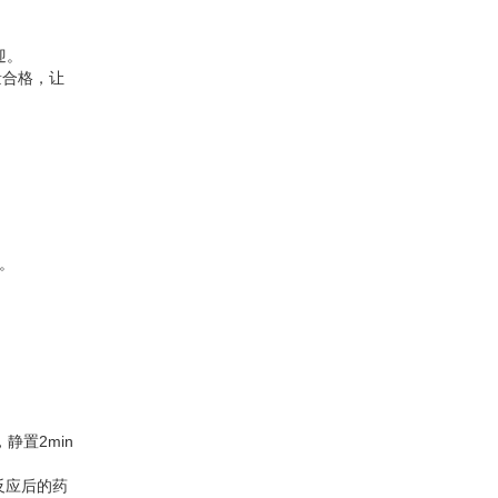
迎。
量合格，让
。
静置2min
反应后的药