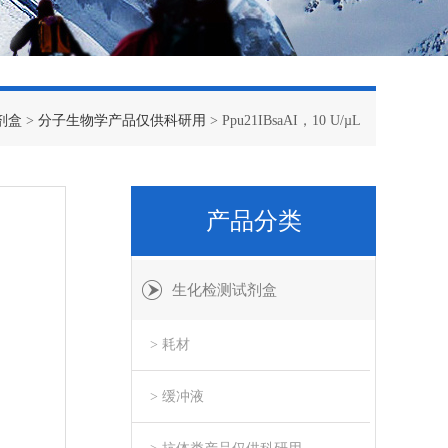
剂盒
>
分子生物学产品仅供科研用
> Ppu21IBsaAI，10 U/µL
产品分类
生化检测试剂盒
> 耗材
> 缓冲液