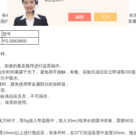
液、各种培养细胞以及细胞培养上清液等，部分试剂盒适用于检测植物，欢
是国内众多科研单位的供应商。公司严把质量关，确保每一个出厂产品质
货号
YS-S963800
一样。
时间、加液的量及顺序进行温育操作。
免长时间暴露于光下。避免用手接触，有毒。实验完成后应立即读取OD值
应孔中吸水。
液时，避免使用带金属部分的加样器 。
变质。
的标准品应丢弃，不可保存。
用。保质前使用。
方碎片，取5g放入带盖瓶中，加入10mL纯净水或缓冲溶液，震摇50次，
0min以上进行预反应，有条件时，在37℃恒温装置中放置10min。预