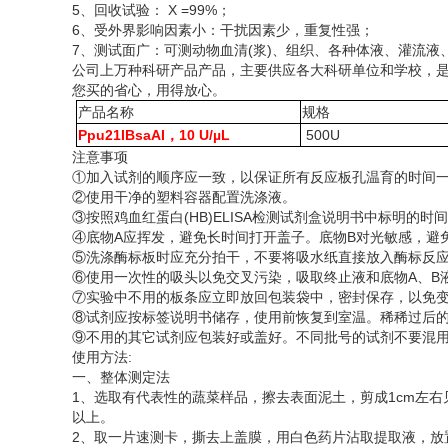
5、回收试验： X =99%；
6、受外界影响因素小：干扰因素少，重复性强；
7、测试面广：可测动物血清(浆)、组织、各种体液、灌流
公司上万种科研产品产品，主要供应各大科研单位和学校，
您买的省心，用得放心。
产品名称
规格
Ppu21IBsaAI，10 U/µL
500U
注意事项
①加入试剂的顺序应一致，以保证所有反应板孔温育的时间
②使用干净的塑料容器配置洗涤液。
③按照鸡血红蛋白(HB)ELISA检测试剂盒说明书中标明的
④底物A应挥发，避免长时间打开盖子。底物B对光敏感，避
⑤洗涤酶标板时应充分拍干，不要将吸水纸直接放入酶标反
⑥使用一次性的吸头以免交叉污染，吸取终止液和底物A、B
⑦实验中不用的板条应立即放回包装袋中，密封保存，以免
⑧试剂应按标签说明书储存，使用前恢复到室温。稀稀过后
⑨不用的其它试剂应包装好或盖好。不同批号的试剂不要混
使用方法
:
一、整体测定法
1、选取有代表性的蔬菜样品，擦去表面泥土，剪成1cm左右见
以上。
2、取一片速测卡，撕去上盖膜，用白色药片沾取提取液，放置1