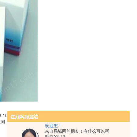
-100T,可测80例样本左右；
可检测，部分试剂盒取样多少请；
欢迎您！
来自局域网的朋友！有什么可以帮
助您的吗？