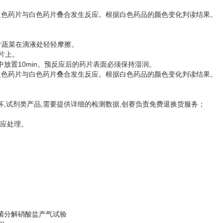
，使红色药片与白色药片叠合发生反应。根据白色药品的颜色变化判读结果。
片蔬菜在滴液处轻轻摩擦。
片上。
中放置10min。预反应后的药片表面必须保持湿润。
，使红色药片与白色药片叠合发生反应。根据白色药品的颜色变化判读结果。
坏,试剂类产品,需要提供详细的检测数据,创赛负责免费退换货服务；
响应处理。
杆菌分解硝酸盐产气试验