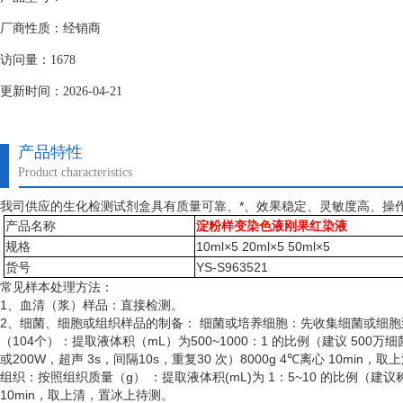
厂商性质：经销商
访问量：1678
更新时间：2026-04-21
产品特性
Product characteristics
我司供应的生化检测试剂盒具有质量可靠、*、效果稳定、灵敏度高、操
产品名称
淀粉样变染色液刚果红染液
规格
10ml×5 20ml×5 50ml×5
货号
YS-S963521
常见样本处理方法：
1、血清（浆）样品：直接检测。
2、细菌、细胞或组织样品的制备： 细菌或培养细胞：先收集细菌或细
（
104个）：提取液体积（mL）为500~1000：1 的比例（建议 50
或200W，超声 3s，间隔10s，重复30 次）8000g 4℃离心 10min
组织：按照组织质量（
g） ：提取液体积(mL)为 1：5~10 的比例（建
10min，取上清，置冰上待测。