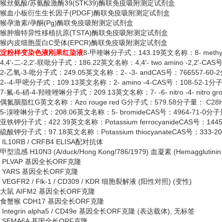
猴丝氨酸
/苏氨酸激酶39(STK39)酶联免疫吸附测定试剂盒
猴血小板衍生生长因子
(PDGF)酶联免疫吸附测定试剂盒
猴孕激素
/孕酮(Pg)酶联免疫吸附测定试剂盒
猴肿瘤特异性移植抗原
(TSTA)酶联免疫吸附测定试剂盒
猴内皮细胞蛋白
C受体(EPCR)酶联免疫吸附测定试剂盒
淀粉样变染色液刚果红染液
8-甲喹啉分子式：143.19英文名称：8- methyl
4,4'-二-2,2'-联吡分子式：186.22英文名称：4,4'- two amino -2,2'-CA
2-乙氧-3-吡分子式：249.05英文名称：2- -3- andCAS号：766557-60-
2--4-甲嘧分子式：109.13英文名称：2- amino -4-CAS号：108-52-1分
7-氟-6-硝-4-羟喹唑啉分子式：209.13英文名称：7- -6- nitro -4- nitro 
偶氮胭脂红
G英文名称：Azo rouge red G分子式：579.58分子量： C28H
5-溴喹啉分子式：208.06英文名称：5- bromideCAS号：4964-71-0分子
亚铁钾分子式：
422.39英文名称：Potassium ferrocyanideCAS号：14
硫酸钾分子式：
97.18英文名称：Potassium thiocyanateCAS号：333-
IL10RB / CRFB4 ELISA配对抗体
甲型流感
H10N3 (A/duck/Hong Kong/786/1979) 血凝素 (Hemaggl
PLVAP 基因全长ORF克隆
YARS 基因全长ORF克隆
VEGFR2 / Flk-1 / CD309 / KDR 细胞裂解液 (阳性对照) (变性)
大鼠
AIFM2 基因全长ORF克隆
食蟹猴
CDH17 基因全长ORF克隆
Integrin alpha5 / CD49e 基因全长ORF克隆 (表达载体), 无标签
SEMA6A 基因全长ORF克隆