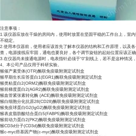
注意事项：
1.该仪器应放在干燥的房间内，使用时放置在坚固平稳的工作台上，室
不稳定。
2.使用本仪器前，使用者应该首先了解本仪器的结构和工作原理，以及
查，电源接线应牢固，通电也要良好，各个调节旋钮的起始位置应该正确
3.在仪器尚未接通电源时，电表指针必须于“0”刻线上，若不是这种情
、
4
本公司产品仅用于科研实验。
猴催产素受体
(OTR)酶联免疫吸附测定试剂盒
猴早期生长应答蛋白
1(EGR1)酶联免疫吸附测定试剂盒
猴类粘蛋白
2(ORM2)酶联免疫吸附测定试剂盒
猴前梯度蛋白
2(AGR2)酶联免疫吸附测定试剂盒
猴血管紧张素转化酶
(ACE)酶联免疫吸附测定试剂盒
猴白细胞分化抗原
28(CD28)酶联免疫吸附测定试剂盒
猴免疫球蛋白
G2(IgG2)酶联免疫吸附测定试剂盒
猴表皮脂肪酸结合蛋白
5(FABP5)酶联免疫吸附测定试剂盒
猴前动力蛋白
2(PK2)酶联免疫吸附测定试剂盒
猴
CD3d分子(CD3d)酶联免疫吸附测定试剂盒
猴
c-myc癌基因产物(c-myc)酶联免疫吸附测定试剂盒