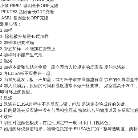
小鼠
RIPK1 基因全长ORF克隆
PFKFB3 基因全长ORF克隆
ASB1 基因全长ORF克隆
测定步骤：
1.加样
1. 除包被外都需45度加样
2.加样体积要准确
3.管底加样，不能加在管壁上
4.加样时不能产生气泡
2.温浴
1.加标本后和加结合物后，应立即放入按规定的反应温 度的水浴箱。
2.各ELISA板不应叠在一起。
3.为避免蒸发，板上应加盖，或将板平放在底部垫有湿 纱布的金属湿盒
4.加入底物后，反应的时间和温度通常不做严格要求。 如室温高于20℃
即可终止酶反应。
3.洗涤
1.洗涤在ELISA过程中不是反应步骤，但却 是决定实验成败的关键。
2.目的是洗去反应液中没有与固相抗原或 抗体结合的物质以及在反应过
4.读板
1.阴性对照颜色极浅，在定性测定中一般 可采用目视比色。
2.如用酶标仪测定结果，准确性决定于 ELISA板底的平整与透明度、酶