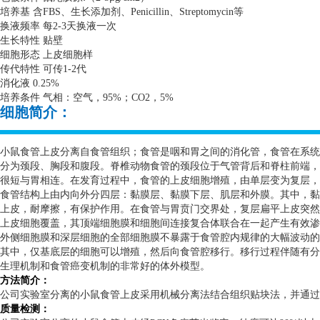
培养基 含
FBS
、生长添加剂、
Penicillin
、
Streptomycin
等
换液频率 每
2-3
天换液一次
生长特性 贴壁
细胞形态 上皮细胞样
传代特性 可传
1-2
代
消化液
0.25%
培养条件 气相：空气，
95%
；
CO2
，
5%
细胞简介：
小鼠食管上皮分离自食管组织；食管是咽和胃之间的消化管，食管在系统
分为颈段、胸段和腹段。脊椎动物食管的颈段位于气管背后和脊柱前端，
很短与胃相连。在发育过程中，食管的上皮细胞增殖，由单层变为复层，
食管结构上由内向外分四层：黏膜层、黏膜下层、肌层和外膜。其中，黏
上皮，耐摩擦，有保护作用。在食管与胃贲门交界处，复层扁平上皮突然
上皮细胞覆盖，其顶端细胞膜和细胞间连接复合体联合在一起产生有效渗
外侧细胞膜和深层细胞的全部细胞膜不暴露于食管腔内规律的大幅波动的
其中，仅基底层的细胞可以增殖，然后向食管腔移行。移行过程伴随有分
生理机制和食管癌变机制的非常好的体外模型。
方法简介：
公司实验室分离的小鼠食管上皮采用机械分离法结合组织贴块法，并通过
质量检测：