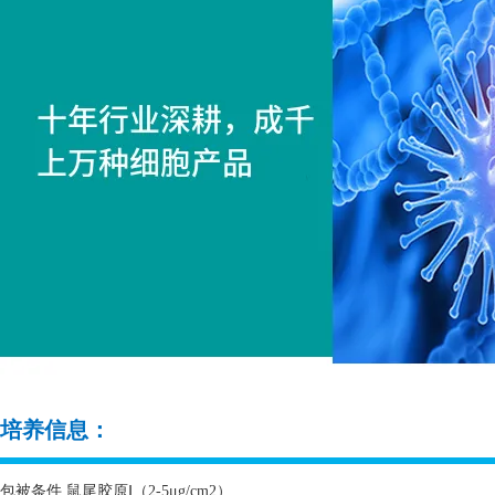
培养信息：
包被条件 鼠尾胶原Ⅰ（
2-5
μ
g/cm2
）