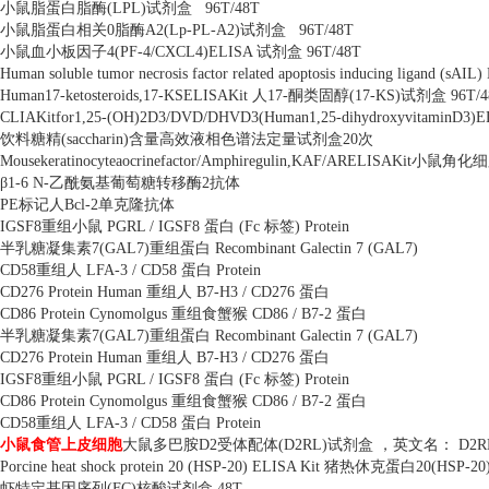
小鼠脂蛋白脂酶
(LPL)
试剂盒
96T/48T
小鼠脂蛋白相关
0
脂酶
A2(Lp-PL-A2)
试剂盒
96T/48T
小鼠血小板因子
4(PF-4/CXCL4)ELISA
试剂盒
96T/48T
Human soluble tumor necrosis factor related apoptosis inducing ligand (sAIL
Human17-ketosteroids,17-KSELISAKit
人
17-
酮类固醇
(17-KS)
试剂盒
96T/
CLIAKitfor1,25-(OH)2D3/DVD/DHVD3(Human1,25-dihydroxyvitaminD3)E
饮料糖精
(saccharin)
含量高效液相色谱法定量试剂盒
20
次
Mousekeratinocyteaocrinefactor/Amphiregulin,KAF/ARELISAKit
小鼠角化细
β
1-6 N-
乙酰氨基葡萄糖转移酶
2
抗体
PE
标记人
Bcl-2
单克隆抗体
IGSF8
重组小鼠
PGRL / IGSF8
蛋白
(Fc
标签
) Protein
半乳糖凝集素
7(GAL7)
重组蛋白
Recombinant Galectin 7 (GAL7)
CD58
重组人
LFA-3 / CD58
蛋白
Protein
CD276 Protein Human
重组人
B7-H3 / CD276
蛋白
CD86 Protein Cynomolgus
重组食蟹猴
CD86 / B7-2
蛋白
半乳糖凝集素
7(GAL7)
重组蛋白
Recombinant Galectin 7 (GAL7)
CD276 Protein Human
重组人
B7-H3 / CD276
蛋白
IGSF8
重组小鼠
PGRL / IGSF8
蛋白
(Fc
标签
) Protein
CD86 Protein Cynomolgus
重组食蟹猴
CD86 / B7-2
蛋白
CD58
重组人
LFA-3 / CD58
蛋白
Protein
小鼠食管上皮细胞
大鼠多巴胺
D2
受体配体
(D2RL)
试剂盒 ，英文名：
D2RL
Porcine heat shock protein 20 (HSP-20) ELISA Kit
猪热休克蛋白
20(HSP-20
虾特定基因序列
(FC)
核酸试剂盒
48T