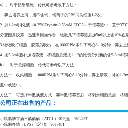
a）、对于贴壁细胞，传代可参考以下方法：
1. 弃去培养上清，用不含钙、镁离子的PBS润洗细胞1-2次。
2. 加1-2ml消化液（0.25%Trypsin-0.53mM EDTA）于培养瓶
分变圆并脱落，迅速拿回操作台，轻敲几下培养瓶后加5ml以上含10%
3.轻轻吹打细胞，脱落后吸出，在1000RPM条件下离心8-10分钟，弃去
4. 按5-6ml/瓶补加培养液，将细胞悬液按1：2的比例分到新的含5-6 m
b）、对于悬浮细胞，传代可参考以下方法：
方法一：收集细胞，1000RPM条件下离心8-10分钟，弃上清液，补加1-2
皿中或瓶中。
方法二：可选择半数换液方式，弃半数培养基后，将剩余细胞悬起，将细胞悬
公司正在出售的产品：
小鼠脂肪甘油三酯酯酶（
ATGL
）试剂盒
96T/48T
小鼠脂多糖（
LPS
）试剂盒
96T/48T