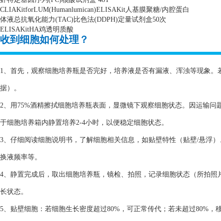
CLIAKitforLUM(Humanlumican)ELISAKit
人基膜聚糖
/
内腔蛋白
体液总抗氧化能力
(TAC)
比色法
(DDPH)
定量试剂盒
50
次
ELISAKitHA
鸡透明质酸
收到细胞如何处理？
1、首先，观察细胞培养瓶是否完好，培养液是否有漏液、浑浊等现象。
据）。
2、用75%酒精擦拭细胞培养瓶表面，显微镜下观察细胞状态。因运输
于细胞培养箱内静置培养2-4小时，以便稳定细胞状态。
3、仔细阅读细胞说明书，了解细胞相关信息，如贴壁特性（贴壁/悬浮
换液频率等。
4、静置完成后，取出细胞培养瓶，镜检、拍照，记录细胞状态（所拍照
长状态。
5、贴壁细胞：若细胞生长密度超过80%，可正常传代；若未超过80%，