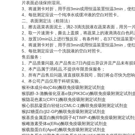
片表面必须保持湿润。
3、将速测卡对折，用手捏3min或用恒温装置恒温3min
4、每批测定应设一个纯净水或缓冲液的空白对照卡。
二、表面测定法（粗筛法）
1、擦去蔬菜表面泥土，滴2-3滴洗脱液在蔬菜表面，用另一
2、取一片速测卡，撕去上盖膜，将蔬菜上的液滴滴在白色药
3、放置10min以上进行预反应，有条件时，在37℃恒温装置
4、将速测卡对折，用手捏3min或用恒温装置恒温3min
5、每批测定应设一个洗脱液的空白对照卡。
售后服务：
1、产品质量问题,在产品售出7日内提出异议并且产品未有损
2、本产品属于消耗品,不提供年限质保服务；
3、所有产品售后问题,请直接联系我司，我们将会尽快为您
、
4
本公司产品仅用于科研实验。
猴补体成分
4b(C4b)酶联免疫吸附测定试剂盒
猴肌醇
-3-激酶催化亚基σ肽(PIK3Cσ)酶联免疫吸附测定试剂
猴隐花色素
1(CRY1)酶联免疫吸附测定试剂盒
猴心肌肌凝蛋白轻链
1(CMLC-1)酶联免疫吸附测定试剂盒
猴
β2糖蛋白(β2-GP)酶联免疫吸附测定试剂盒
猴基质金属蛋白酶抑制因子
4(TIMP-4)酶联免疫吸附测定试
猴雌激素受体
α(ERα)酶联免疫吸附测定试剂盒
猴载脂蛋白
E(ApoE)酶联免疫吸附测定试剂盒