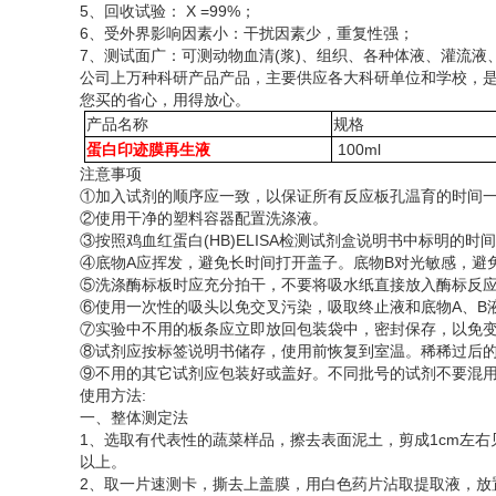
5、回收试验： X =99%；
6、受外界影响因素小：干扰因素少，重复性强；
7、测试面广：可测动物血清(浆)、组织、各种体液、灌流
公司上万种科研产品产品，主要供应各大科研单位和学校，
您买的省心，用得放心。
产品名称
规格
蛋白印迹膜再生液
100ml
注意事项
①加入试剂的顺序应一致，以保证所有反应板孔温育的时间
②使用干净的塑料容器配置洗涤液。
③按照鸡血红蛋白(HB)ELISA检测试剂盒说明书中标明的
④底物A应挥发，避免长时间打开盖子。底物B对光敏感，避
⑤洗涤酶标板时应充分拍干，不要将吸水纸直接放入酶标反
⑥使用一次性的吸头以免交叉污染，吸取终止液和底物A、B
⑦实验中不用的板条应立即放回包装袋中，密封保存，以免
⑧试剂应按标签说明书储存，使用前恢复到室温。稀稀过后
⑨不用的其它试剂应包装好或盖好。不同批号的试剂不要混
使用方法
:
一、整体测定法
1、选取有代表性的蔬菜样品，擦去表面泥土，剪成1cm左右见
以上。
2、取一片速测卡，撕去上盖膜，用白色药片沾取提取液，放置1