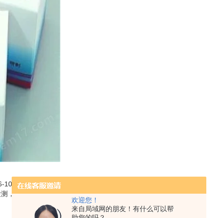
-100T,可测80例样本左右；
可检测，部分试剂盒取样多少请；
欢迎您！
来自局域网的朋友！有什么可以帮
助您的吗？