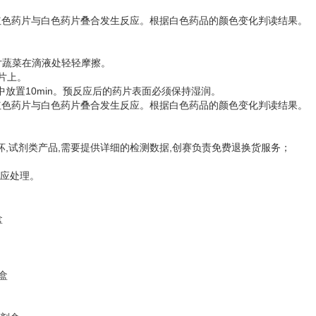
，使红色药片与白色药片叠合发生反应。根据白色药品的颜色变化判读结果。
片蔬菜在滴液处轻轻摩擦。
片上。
中放置10min。预反应后的药片表面必须保持湿润。
，使红色药片与白色药片叠合发生反应。根据白色药品的颜色变化判读结果。
坏,试剂类产品,需要提供详细的检测数据,创赛负责免费退换货服务；
响应处理。
盒
剂盒