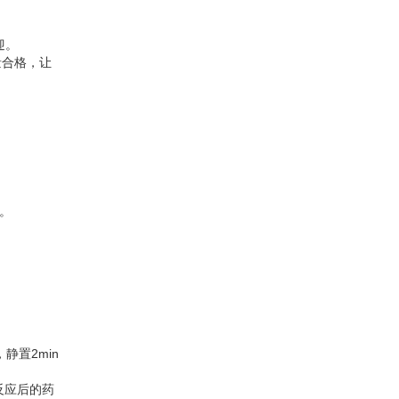
迎。
量合格，让
。
静置2min
反应后的药