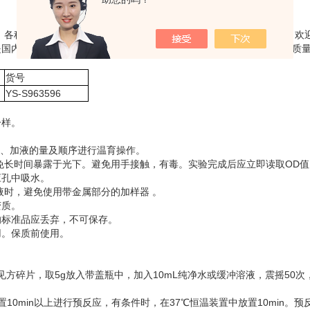
液、各种培养细胞以及细胞培养上清液等，部分试剂盒适用于检测植物，欢
是国内众多科研单位的供应商。公司严把质量关，确保每一个出厂产品质
货号
YS-S963596
一样。
时间、加液的量及顺序进行温育操作。
免长时间暴露于光下。避免用手接触，有毒。实验完成后应立即读取OD值
应孔中吸水。
液时，避免使用带金属部分的加样器 。
变质。
的标准品应丢弃，不可保存。
用。保质前使用。
方碎片，取5g放入带盖瓶中，加入10mL纯净水或缓冲溶液，震摇50次，
0min以上进行预反应，有条件时，在37℃恒温装置中放置10min。预