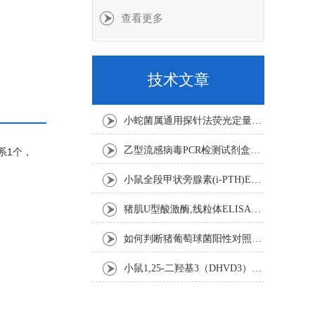
查看更多
技术文章
小蛇菌属通用探针法荧光定量PCR试剂盒实验注意事项
乙型流感病毒PCR检测试剂盒反应五要素
水系1个，
小鼠全段甲状旁腺素(i-PTH)ELISA试剂盒操作步骤
猪肌U型酸激酶,线粒体ELISA试剂盒注意事项
如何判断猪葡萄球菌阳性对照是否失效
小鼠1,25-二羟基3（DHVD3）elisa试剂盒操作步骤