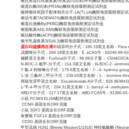
猴抗角蛋白丝聚集素
/丝集蛋白抗体(AFA)酶联免疫吸附测定
猴蛋白酶
3抗体(PR3Ab)酶联免疫吸附测定试剂盒
猴肿瘤坏死因子配体相关分子
-1A(TL1A)酶联免疫吸附测定
猴信号素
7A(SEMA7A)酶联免疫吸附测定试剂盒
猴蛋白激酶
Bγ(PKBG)酶联免疫吸附测定试剂盒
猴脂氧素
A4(LXA4)酶联免疫吸附测定试剂盒
猴抗酸性酶
(ACP5)酶联免疫吸附测定试剂盒
猴半乳凝集素
3(GAL3)酶联免疫吸附测定试剂盒
蛋白印迹膜再生液
对硝异丙分子式：
165.19英文名称：Para n
戊菌唑分子式：
284.18英文名称：E, eCAS号：66246-88-6
糠醛英文名称：
Furfural分子式：96.08分子量： C5H4O2C
N-BOC-2-氨甲-分子式：214.3英文名称：N-BOC-2- ammonia m
7-氯-4-羟喹啉分子式：179.6英文名称：7- -4- hydroxy gro
1-溴-三氟对二甲分子式：239.03英文名称：1- - bromine three 
商陆皂苷甲英文名称：
Esculentoside A分子式：826.9638
1-苄-4-甲分子式：204.31英文名称：1- benzyl -4- methylam
ABD-F分子式：217.17英文名称：ABD-FCAS号：91366-65
小鼠
PCSK9 ELISA配对抗体
CCNH 基因全长ORF克隆
小鼠
SDF2 基因全长ORF克隆
食蟹猴
FGF14 基因全长ORF克隆
CD3G 基因全长ORF克隆
甲型流感
H1N1 (Brevig Mission/1/1918) 神经氨酸酶 (