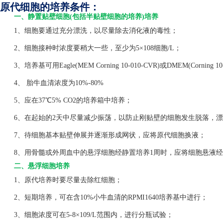
原代细胞的培养条件：
一、静置贴壁细胞(包括半贴壁细胞的培养)培养
1、细胞要通过充分漂洗，以尽量除去消化液的毒性；
2、细胞接种时浓度要稍大一些，至少为5×108细胞/L；
3、培养基可用Eagle(MEM Corning 10-010-CVR)或DMEM(Corning 1
4、 胎牛血清浓度为10%-80%
5、应在37℃5% CO2的培养箱中培养；
6、在起始的2天中尽量减少振荡，以防止刚贴壁的细胞发生脱落，漂
7、待细胞基本贴壁伸展并逐渐形成网状，应将原代细胞换液；
8、用骨髓或外周血中的悬浮细胞经静置培养1周时，应将细胞悬液经
二、悬浮细胞培养
1、原代培养时要尽量去除红细胞；
2、短期培养，可在含10%小牛血清的RPMI1640培养基中进行；
3、细胞浓度可在5-8×109/L范围内，进行分瓶试验；