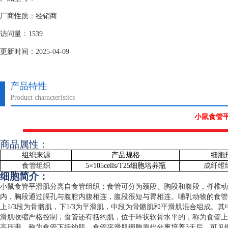
厂商性质：经销商
访问量：1539
更新时间：2025-04-09
产品特性
Product characteristics
小鼠食管
商品属性：
组织来源
产品规格
细胞
食管组织
5
×
105cells/T25
细胞培养瓶
成纤维
细胞简介：
小鼠食管平滑肌分离自食管组织；食管可分为颈段、胸段和腹段，脊椎动
内，胸段通过膈孔与腹腔内腹相连，腹段很短与胃相连。哺乳动物的食管
上
1/3
段为骨骼肌，下
1/3
为平滑肌，中段为骨骼肌和平滑肌混合组成。其
滑肌收缩严格控制，食管还有括约肌，位于环状软骨水平的，称为食管上
高压带，称为食管下括约肌。食管平滑肌细胞原代分离培养
3
天后，可见