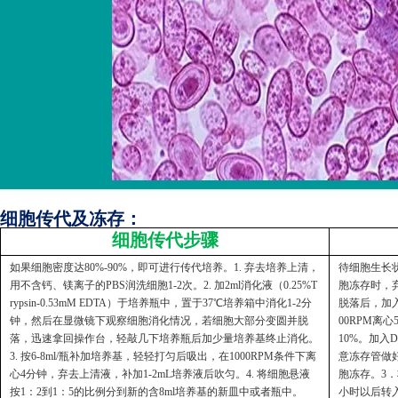
细胞传代及冻存：
细胞传代步骤
如果细胞密度达80%-90%，即可进行传代培养。1. 弃去培养上清，
待细胞生长状
用不含钙、镁离子的PBS润洗细胞1-2次。2. 加2ml消化液（0.25%T
胞冻存时，弃
rypsin-0.53mM EDTA）于培养瓶中，置于37℃培养箱中消化1-2分
脱落后，加入
钟，然后在显微镜下观察细胞消化情况，若细胞大部分变圆并脱
00RPM离
落，迅速拿回操作台，轻敲几下培养瓶后加少量培养基终止消化。
10%。加入
3. 按6-8ml/瓶补加培养基，轻轻打匀后吸出，在1000RPM条件下离
意冻存管做好
心4分钟，弃去上清液，补加1-2mL培养液后吹匀。4. 将细胞悬液
胞冻存。3．
按1：2到1：5的比例分到新的含8ml培养基的新皿中或者瓶中。
小时以后转