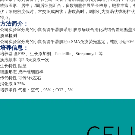
核卵圆形、居中；
2
周后细胞汇合，多数细胞伸展呈长梭形，胞浆丰富，
伏；细胞密度低时，常交织成网状；密度高时，则排列为旋涡状或栅栏状
特点。
方法简介：
公司实验室分离的小鼠食管平滑肌采用
-
胶原酶联合消化法结合差速贴壁
质量检测：
公司实验室分离的小鼠食管平滑肌经α
-SMA
免疫荧光鉴定，纯度可达
90%
培养信息：
培养基 含
FBS
、生长添加剂、
Penicillin
、
Streptomycin
等
换液频率 每
2-3
天换液一次
生长特性 贴壁
细胞形态 成纤维细胞样
传代特性 可传
3
代左右
消化液
0.25%
培养条件 气相：空气，
95%
；
CO2
，
5%