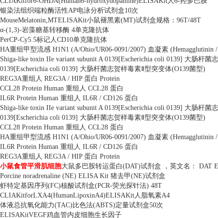
CLIAKitfor6-OHDA(Human6-hydroxydopamine)ELISAKit
人
6-
羟多巴胺
银染法组织端粒酶活性
AP
电泳分析试剂盒
10
次
MouseMelatonin,MTELISAKit
小鼠褪黑素
(MT)
试剂盒规格：
96T/48T
α
-(1,3)-
岩藻糖基转移酶
4
单克隆抗体
PerCP-Cy5.5
标记人
CD10
单克隆抗体
HA
重组甲型流感
H1N1 (A/Ohio/UR06-0091/2007)
血凝素
(Hemagglutinin 
Shiga-like toxin IIe variant subunit A 0139[Escherichia coli 0139]
大肠杆菌志
0139[Escherichia coli 0139]
大肠杆菌志贺样毒素Ⅱ型突变体
(O139
菌型
)
REG3A
重组人
REG3A / HIP
蛋白
Protein
CCL28 Protein Human
重组人
CCL28
蛋白
IL6R Protein Human
重组人
IL6R / CD126
蛋白
Shiga-like toxin IIe variant subunit A 0139[Escherichia coli 0139]
大肠杆菌志
0139[Escherichia coli 0139]
大肠杆菌志贺样毒素Ⅱ型突变体
(O139
菌型
)
CCL28 Protein Human
重组人
CCL28
蛋白
HA
重组甲型流感
H1N1 (A/Ohio/UR06-0091/2007)
血凝素
(Hemagglutinin 
IL6R Protein Human
重组人
IL6R / CD126
蛋白
REG3A
重组人
REG3A / HIP
蛋白
Protein
小鼠食管平滑肌细胞
大鼠多巴胺转运蛋白
(DAT)
试剂盒 ，英文名：
DAT E
Porcine noradrenaline (NE) ELISA Kit
猪去甲
(NE)
试剂盒
虾特定基因序列
(FC)
核酸试剂盒
(PCR-
荧光探针法
) 48T
CLIAKitforLXA4(HumanLipoxinA4)ELISAKit
人脂氧素
A4
体液总抗氧化能力
(TAC)
比色法
(ABTS)
定量试剂盒
50
次
ELISAKitVEGF
鸡血管内皮细胞生长因子