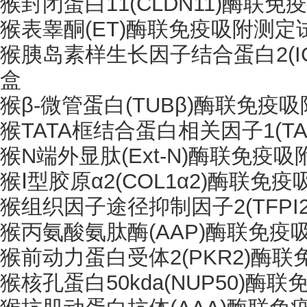
猴封闭蛋白
11(CLDN11)酶联
猴表睾酮
(ET)酶联免疫吸附测定
猴胰岛素样生长因子结合蛋白
2
盒
猴
β-微管蛋白(TUBβ)酶联免疫
猴
TATA框结合蛋白相关因子1(T
猴
N端外显肽(Ext-N)酶联免疫
猴
Ⅰ型胶原α2(COL1α2)酶联免
猴组织因子途径抑制因子
2(TF
猴丙氨酸氨肽酶
(AAP)酶联免
猴前动力蛋白受体
2(PKR2)
猴核孔蛋白
50kda(NUP50)