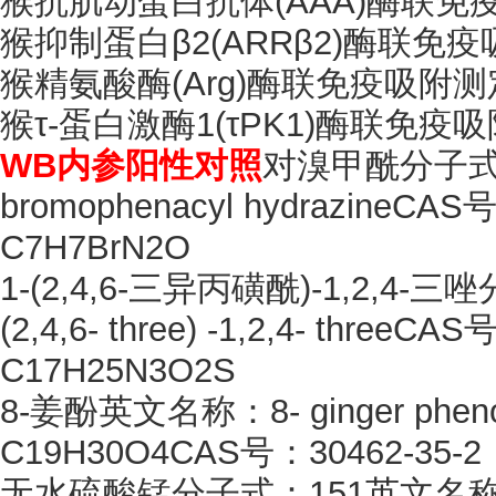
猴抗肌动蛋白抗体
(AAA)酶联
猴抑制蛋白
β2(ARRβ2)酶联
猴精氨酸酶
(Arg)酶联免疫吸附
猴
τ-蛋白激酶1(τPK1)酶联免
WB内参阳性对照
对溴甲酰分子
bromophenacyl hydrazineC
C7H7BrN2O
1-(2,4,6-三异丙磺酰)-1,2,4-
(2,4,6- three) -1,2,4- thre
C17H25N3O2S
8-姜酚英文名称：8- ginger ph
C19H30O4CAS号：30462-35-2
无水硫酸锰分子式：
151英文名称：