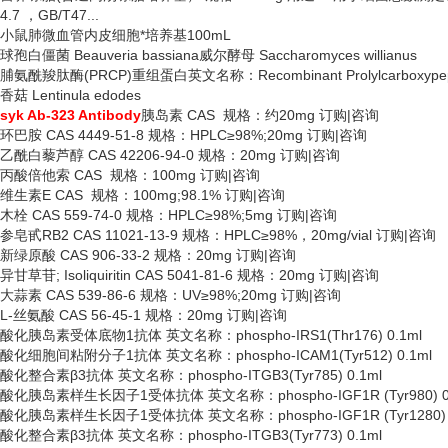
4.7 ，GB/T47...
小鼠肺微血管内皮细胞*培养基
100mL
球孢白僵菌
Beauveria bassiana威尔酵母 Saccharomyces willianus
脯氨酰羧肽酶
(PRCP)重组蛋白英文名称：Recombinant Prolylcarboxypept
香菇
Lentinula edodes
syk Ab-323 Antibody
胰岛素
CAS 规格：约20mg 订购|咨询
环巴胺
CAS 4449-51-8 规格：HPLC≥98%;20mg 订购|咨询
乙酰白藜芦醇
CAS 42206-94-0 规格：20mg 订购|咨询
丙酸倍他索
CAS 规格：100mg 订购|咨询
维生素
E CAS 规格：100mg;98.1% 订购|咨询
木栓
CAS 559-74-0 规格：HPLC≥98%;5mg 订购|咨询
参皂甙
RB2 CAS 11021-13-9 规格：HPLC≥98%，20mg/vial 订购|咨询
新绿原酸
CAS 906-33-2 规格：20mg 订购|咨询
异甘草苷
; Isoliquiritin CAS 5041-81-6 规格：20mg 订购|咨询
大蒜素
CAS 539-86-6 规格：UV≥98%;20mg 订购|咨询
L-丝氨酸 CAS 56-45-1 规格：20mg 订购|咨询
酸化胰岛素受体底物
1抗体 英文名称：phospho-IRS1(Thr176) 0.1ml
酸化细胞间粘附分子
1抗体 英文名称：phospho-ICAM1(Tyr512) 0.1ml
酸化整合素
β3抗体 英文名称：phospho-ITGB3(Tyr785) 0.1ml
酸化胰岛素样生长因子
1受体抗体 英文名称：phospho-IGF1R (Tyr980) 0
酸化胰岛素样生长因子
1受体抗体 英文名称：phospho-IGF1R (Tyr1280) 
酸化整合素
β3抗体 英文名称：phospho-ITGB3(Tyr773) 0.1ml