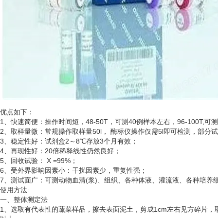
优点如下：
1、快速简便：操作时间短，48-50T，可测40例样本左右，96-100T,可
2、取样量微：常规操作取样量50l， 酶标仪操作仅需5l即可检测，部分
3、稳定性好：试剂盒2～8℃存放3个月有效；
4、再现性好：20倍稀释线性仍然良好；
5、回收试验： X =99%；
6、受外界影响因素小：干扰因素少，重复性强；
7、测试面广：可测动物血清(浆)、组织、各种体液、灌流液、各种培
使用方法
:
一、整体测定法
1、选取有代表性的蔬菜样品，擦去表面泥土，剪成1cm左右见方碎片，取5