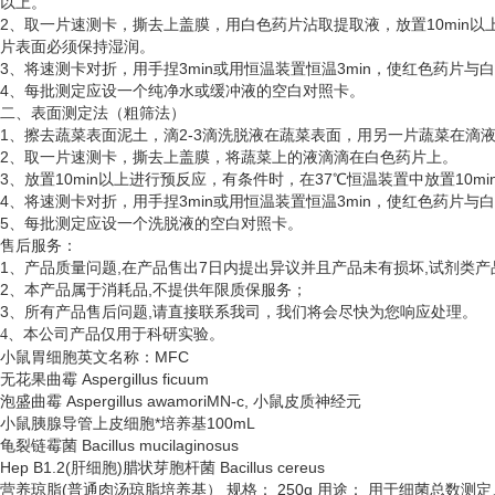
以上。
2、取一片速测卡，撕去上盖膜，用白色药片沾取提取液，放置10min以
片表面必须保持湿润。
3、将速测卡对折，用手捏3min或用恒温装置恒温3min，使红色药片
4、每批测定应设一个纯净水或缓冲液的空白对照卡。
二、表面测定法（粗筛法）
1、擦去蔬菜表面泥土，滴2-3滴洗脱液在蔬菜表面，用另一片蔬菜在滴
2、取一片速测卡，撕去上盖膜，将蔬菜上的液滴滴在白色药片上。
3、放置10min以上进行预反应，有条件时，在37℃恒温装置中放置10
4、将速测卡对折，用手捏3min或用恒温装置恒温3min，使红色药片
5、每批测定应设一个洗脱液的空白对照卡。
售后服务：
1、产品质量问题,在产品售出7日内提出异议并且产品未有损坏,试剂类产
2、本产品属于消耗品,不提供年限质保服务；
3、所有产品售后问题,请直接联系我司，我们将会尽快为您响应处理。
、
4
本公司产品仅用于科研实验。
小鼠胃细胞英文名称：
MFC
无花果曲霉
Aspergillus ficuum
泡盛曲霉
Aspergillus awamoriMN-c, 小鼠皮质神经元
小鼠胰腺导管上皮细胞*培养基
100mL
龟裂链霉菌
Bacillus mucilaginosus
Hep B1.2(肝细胞)腊状芽胞杆菌 Bacillus cereus
营养琼脂
(普通肉汤琼脂培养基） 规格： 250g 用途： 用于细菌总数测定