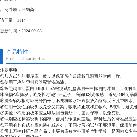
厂商性质：经销商
访问量：1114
更新时间：2024-09-08
产品特性
Product characteristics
注意事项
①加入试剂的顺序应一致，以保证所有反应板孔温育的时间一样。
②使用干净的塑料容器配置洗涤液。
③按照鸡血红蛋白(HB)ELISA检测试剂盒说明书中标明的时间、加液的
④底物A应挥发，避免长时间打开盖子。底物B对光敏感，避免长时间暴
⑤洗涤酶标板时应充分拍干，不要将吸水纸直接放入酶标反应孔中吸水。
⑥使用一次性的吸头以免交叉污染，吸取终止液和底物A、B液时，避免使
⑦实验中不用的板条应立即放回包装袋中，密封保存，以免变质。
⑧试剂应按标签说明书储存，使用前恢复到室温。稀稀过后的标准品应丢
⑨不用的其它试剂应包装好或盖好。不同批号的试剂不要混用。保质前使
公司上万种科研产品产品，主要供应各大科研单位和学校，是国内众多科