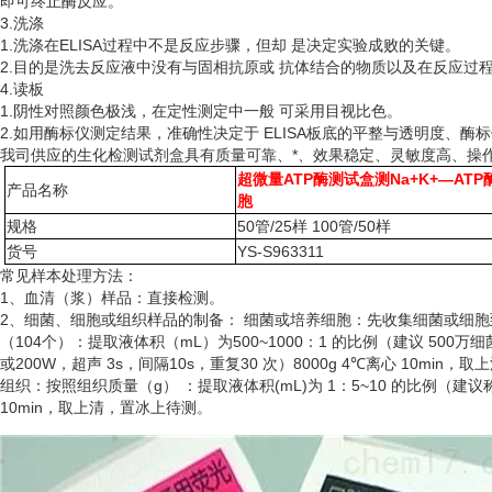
即可终止酶反应。
3.洗涤
1.洗涤在ELISA过程中不是反应步骤，但却 是决定实验成败的关键。
2.目的是洗去反应液中没有与固相抗原或 抗体结合的物质以及在反应过
4.读板
1.阴性对照颜色极浅，在定性测定中一般 可采用目视比色。
2.如用酶标仪测定结果，准确性决定于 ELISA板底的平整与透明度、酶
我司供应的生化检测试剂盒具有质量可靠、*、效果稳定、灵敏度高、操
超微量ATP酶测试盒测Na+K+—AT
产品名称
胞
规格
50管/25样 100管/50样
货号
YS-S963311
常见样本处理方法：
1、血清（浆）样品：直接检测。
2、细菌、细胞或组织样品的制备： 细菌或培养细胞：先收集细菌或细
（
104个）：提取液体积（mL）为500~1000：1 的比例（建议 50
或200W，超声 3s，间隔10s，重复30 次）8000g 4℃离心 10min
组织：按照组织质量（
g） ：提取液体积(mL)为 1：5~10 的比例（建
10min，取上清，置冰上待测。