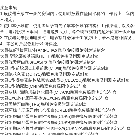
注意事项：
1.该仪器应放在干燥的房间内，使用时放置在坚固平稳的工作台上，室
不稳定。
2.使用本仪器前，使用者应该首先了解本仪器的结构和工作原理，以及
查，电源接线应牢固，通电也要良好，各个调节旋钮的起始位置应该正确
3.在仪器尚未接通电源时，电表指针必须于“0”刻线上，若不是这种情
、
4
本公司产品仅用于科研实验。
大鼠抗
II型胶原抗体(Anti-CIIAb)酶联免疫吸附测定试剂盒
大鼠
I型胶原羧基端肽(ICTP)酶联免疫吸附测定试剂盒
大鼠胱天蛋白酶
8(CASP8)酶联免疫吸附测定试剂盒
大鼠
Ⅲ型前胶原C末端前肽(CTXⅢ)酶联免疫吸附测定试剂盒
大鼠隐花色素
1(CRY1)酶联免疫吸附测定试剂盒
大鼠
C型凝集素结构域家族2成员C(CLEC2C)酶联免疫吸附测定试剂盒
大鼠
C型钠尿肽(CNP)酶联免疫吸附测定试剂盒
大鼠皮肤
T细胞虏获趋化因子(CTACK)酶联免疫吸附测定试剂盒
大鼠
CXC趋化因子受体3(CXCR3)酶联免疫吸附测定试剂盒
大鼠类胰蛋白酶
(TPS)酶联免疫吸附测定试剂盒
大鼠环腺苷反应元件结合蛋白
(CREB)酶联免疫吸附测定试剂盒
大鼠细胞周期蛋白依赖性激酶
5(CDK5)酶联免疫吸附测定试剂盒
大鼠细胞周期蛋白依赖性激酶
9(CDK9)酶联免疫吸附测定试剂盒
大鼠周期素依赖性激酶抑制因子
2A(CDKN2A)酶联免疫吸附测定试剂盒
大鼠细胞周期素
D1(CCND1)酶联免疫吸附测定试剂盒