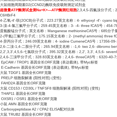
大鼠细胞周期素
D2(CCND2)酶联免疫吸附测定试剂盒
超微量
ATP酶测试盒测Na+K+—ATP酶测红细胞
2,3,4,5-四氟溴分子式：2
C6HBrF4
4-乙氧-4'-联(2OCB)分子式：223.27英文名称：4- ethyoxyl -4'- cyano 
3-溴-4-氯三氟甲分子式：259.45英文名称：3- -4- three fCAS号：454-7
蛋氨酸锰分子式：英文名称：
Manganese methionineCAS号：685分
2-(甲氨)三氟甲分子式：175.15英文名称：2- (methyl ammonia) three 
4-异丙分子式：246.09英文名称：4- iodine CumeneCAS号：17356-09
2,6-二溴-1,4-二胺分子式：265.94英文名称：-1,4- two 2,6- dibromo b
2,2',3,3',4,5,6-七氯联分子式：395.32英文名称：2,2', 3,3', 4,5,6- se
2,4,6-三溴甲分子式：328.83英文名称：2,4,6- threeCAS号：6320-40-
EpCAM / TROP1 基因全长ORF克隆 (表达载体), 带Myc标签
E-Cadherin 基因全长ORF克隆 (表达载体), 带Myc标签
大鼠
TDGF1 基因全长ORF克隆
PRELP 细胞裂解液 (阳性对照) (变性)
FAHD2A 基因全长ORF克隆
大鼠
CD153 / CD30L / TNFSF8 细胞裂解液 (阳性对照) (变性)
THAP11 基因全长ORF克隆
OXSR1 / OSR1 基因全长ORF克隆
小鼠
AMN 基因全长ORF克隆
Carboxypeptidase A2 / CPA2 ELISA配对抗体
大鼠
TRUB2 基因全长ORF克隆