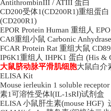
AntithrombinIII / ATIII
蛋白
CD200
受体
1(CD200R1)
重组蛋白
(CD200R1)
EPOR Protein Human
重组人
EPO 
CA8
重组小鼠
Carbonic Anhydrase
FCAR Protein Rat
重组大鼠
CD89
IP6K1
重组人
IHPK1
蛋白
(His &
大鼠脐动脉平滑肌细胞
大鼠白介
ELISA Kit
Mouse ierleukin 1 soluble receptor
素
1
可溶性受体Ⅰ
(IL-1sR
Ⅰ
)
试剂盒
ELISA
小鼠肝生素
(mouse HGF)