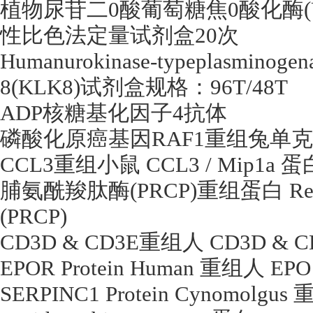
植物尿苷二
0
酸葡萄糖焦
0
酸化酶
性比色法定量试剂盒
20
次
Humanurokinase-typeplasminogena
8(KLK8)
试剂盒规格：
96T/48T
ADP
核糖基化因子
4
抗体
磷酸化原癌基因
RAF1
重组兔单克
CCL3
重组小鼠
CCL3 / Mip1a
蛋
脯氨酰羧肽酶
(PRCP)
重组蛋白
Re
(PRCP)
CD3D & CD3E
重组人
CD3D & CD
EPOR Protein Human
重组人
EPO 
SERPINC1 Protein Cynomolgus