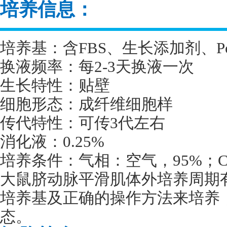
培养信息：
培养基：含
FBS
、生长添加剂、
P
换液频率：每
2-3
天换液一次
生长特性：贴壁
细胞形态：成纤维细胞样
传代特性：可传
3
代左右
消化液：
0.25%
培养条件：气相：空气，
95%
；
大鼠脐动脉平滑肌体外培养周期
培养基及正确的操作方法来培养
态。