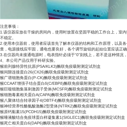
注意事项：
1.该仪器应放在干燥的房间内，使用时放置在坚固平稳的工作台上，室
不稳定。
2.使用本仪器前，使用者应该首先了解本仪器的结构和工作原理，以及
查，电源接线应牢固，通电也要良好，各个调节旋钮的起始位置应该正确
3.在仪器尚未接通电源时，电表指针必须于“0”刻线上，若不是这种情
、
4
本公司产品仅用于科研实验。
猴前列腺特异性抗原
(PSA/KLK3)酶联免疫吸附测定试剂盒
猴间隙连接蛋白
26(CX26)酶联免疫吸附测定试剂盒
猴广谱细胞角蛋白
(P-CK)酶联免疫吸附测定试剂盒
猴
CCAAT增强子结合蛋白δ(C/EBPδ)酶联免疫吸附测定试剂盒
猴巨噬细胞集落刺激因子受体
(MCSFR)酶联免疫吸附测定试剂盒
猴细胞毒素相关蛋白
A(CAPA)酶联免疫吸附测定试剂盒
猴八聚体结合转录因子
4(OBTF4)酶联免疫吸附测定试剂盒
猴神经营养性酪氨酸激酶
2型受体(NTRK2)酶联免疫吸附测定试剂盒
猴原钙黏素
15(PCDH15)酶联免疫吸附测定试剂盒
猴唾液酸结合免疫球蛋白样凝集素
1(SIGLEC1)酶联免疫吸附测定试剂盒
猴死亡相关蛋白
6(DAP6)酶联免疫吸附测定试剂盒