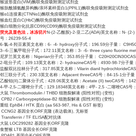
猴波形蛋白
(VIM)酶联免疫吸附测定试剂盒
猴肽酰脯氨酰异构酶
/亲环素样蛋白1(PPIL1)酶联免疫吸附测定试剂盒
猴
α1连接素(CTNNα1)酶联免疫吸附测定试剂盒
猴血红蛋白
C(HbC)酶联免疫吸附测定试剂盒
猴白细胞分化抗原
CD99(CD99)酶联免疫吸附测定试剂盒
荧光及显色法，冰冻切片
N-(2-乙酰胺)-2-亚二乙(ADA)英文名称：N- (2-) -
号：26239-55-4
6-氯-4-羟豆素英文名称：6- -4- hydroxy分子式：196.59分子量： C9H5C
3--6-三氟甲吡分子式：172.11英文名称：3- -6- three cyano fluorine me
尼罗兰英文名称：
Nigerian分子式：353.85分子量： C20H20ClN3OCAS
2-吡分子式：109.13英文名称：2- hydrazineCAS号：4930-98-7分子量：
盐酸双比拉林分子式：
317.85英文名称：Vilarin dianil hydrochlorid
邻三联分子式：
230.3英文名称：Adjacent threeCAS号：84-15-1分子量
乙酸钼
(II)二聚体分子式：428.06英文名称：Acetate (II) twoCAS号：14
4-甲-2,5-二噻唑分子式：129.18348英文名称：4甲- 2,5 -二噻唑CAS号
大鼠
Thrombomodulin / THBD 细胞裂解液 (阳性对照) (变性)
CPB2 / Carboxypeptidase-B2 细胞裂解液 (阳性对照) (变性)
重组
EphB4 / HTK 蛋白 (aa 563-987, His & GST 标签)
CCNG2 基因全长ORF克隆 (表达载体), 无标签
Transferrin / TF ELISA配对抗体
大鼠
LOC299282 基因全长ORF克隆
食蟹猴
LTB 基因全长ORF克隆
PDAP1 基因全长ORF克隆