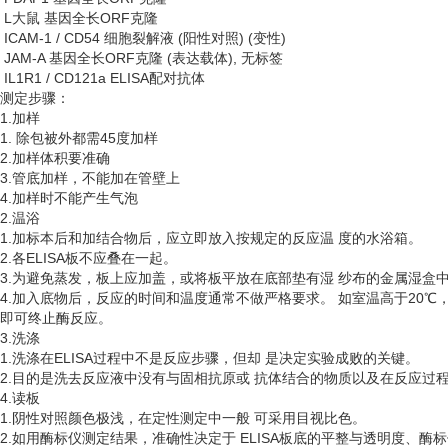
L大鼠 基因全长ORF克隆
ICAM-1 / CD54 细胞裂解液 (阳性对照) (变性)
JAM-A 基因全长ORF克隆 (表达载体), 无标签
IL1R1 / CD121a ELISA配对抗体
测定步骤：
1.加样
1. 除包被外都需45度加样
2.加样体积要准确
3.管底加样，不能加在管壁上
4.加样时不能产生气泡
2.温浴
1.加标本后和加结合物后，应立即放入按规定的反应温 度的水浴箱。
2.各ELISA板不应叠在一起。
3.为避免蒸发，板上应加盖，或将板平放在底部垫有湿 纱布的金属湿盒
4.加入底物后，反应的时间和温度通常不做严格要求。 如室温高于20℃
即可终止酶反应。
3.洗涤
1.洗涤在ELISA过程中不是反应步骤，但却 是决定实验成败的关键。
2.目的是洗去反应液中没有与固相抗原或 抗体结合的物质以及在反应过
4.读板
1.阴性对照颜色极浅，在定性测定中一般 可采用目视比色。
2.如用酶标仪测定结果，准确性决定于 ELISA板底的平整与透明度、酶