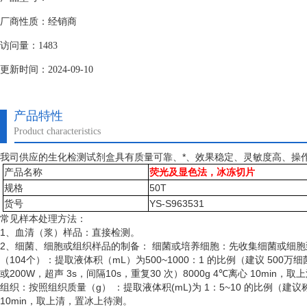
厂商性质：经销商
访问量：1483
更新时间：2024-09-10
产品特性
Product characteristics
我司供应的生化检测试剂盒具有质量可靠、*、效果稳定、灵敏度高、操
产品名称
荧光及显色法，冰冻切片
规格
50T
货号
YS-S963531
常见样本处理方法：
1、血清（浆）样品：直接检测。
2、细菌、细胞或组织样品的制备： 细菌或培养细胞：先收集细菌或细
（
104个）：提取液体积（mL）为500~1000：1 的比例（建议 50
或200W，超声 3s，间隔10s，重复30 次）8000g 4℃离心 10min
组织：按照组织质量（
g） ：提取液体积(mL)为 1：5~10 的比例（建
10min，取上清，置冰上待测。