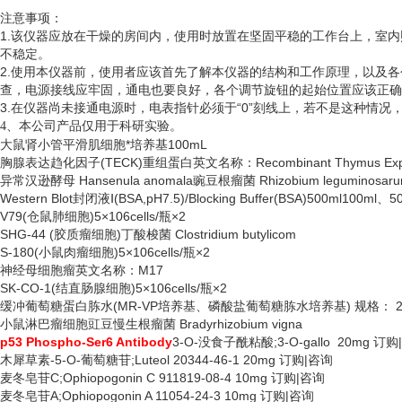
注意事项：
1.该仪器应放在干燥的房间内，使用时放置在坚固平稳的工作台上，室
不稳定。
2.使用本仪器前，使用者应该首先了解本仪器的结构和工作原理，以及
查，电源接线应牢固，通电也要良好，各个调节旋钮的起始位置应该正确
3.在仪器尚未接通电源时，电表指针必须于“0”刻线上，若不是这种情
、
4
本公司产品仅用于科研实验。
大鼠肾小管平滑肌细胞*培养基
100mL
胸腺表达趋化因子
(TECK)重组蛋白英文名称：Recombinant Thymus Expre
异常汉逊酵母
Hansenula anomala豌豆根瘤菌 Rhizobium leguminosar
Western Blot封闭液Ⅰ(BSA,pH7.5)/Blocking Buffer(BSA)500ml100ml、5
V79(仓鼠肺细胞)5×106cells/瓶×2
SHG-44 (胶质瘤细胞)丁酸梭菌 Clostridium butylicom
S-180(小鼠肉瘤细胞)5×106cells/瓶×2
神经母细胞瘤英文名称：
M17
SK-CO-1(结直肠腺细胞)5×106cells/瓶×2
缓冲葡萄糖蛋白胨水
(MR-VP培养基、磷酸盐葡萄糖胨水培养基) 规格： 2
小鼠淋巴瘤细胞豇豆慢生根瘤菌
Bradyrhizobium vigna
p53 Phospho-Ser6 Antibody
3-O-没食子酰粘酸;3-O-gallo 20mg 订
木犀草素
-5-O-葡萄糖苷;Luteol 20344-46-1 20mg 订购|咨询
麦冬皂苷
C;Ophiopogonin C 911819-08-4 10mg 订购|咨询
麦冬皂苷
A;Ophiopogonin A 11054-24-3 10mg 订购|咨询