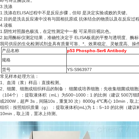
即可终止酶反应。
3.洗涤
1.洗涤在ELISA过程中不是反应步骤，但却 是决定实验成败的关键。
2.目的是洗去反应液中没有与固相抗原或 抗体结合的物质以及在反应过
4.读板
1.阴性对照颜色极浅，在定性测定中一般 可采用目视比色。
2.如用酶标仪测定结果，准确性决定于 ELISA板底的平整与透明度、酶
我司供应的生化检测试剂盒具有质量可靠、*、效果稳定、灵敏度高、操
产品名称
p53 Phospho-Ser6 Antibody
规格
货号
YS-S963977
常见样本处理方法：
1、血清（浆）样品：直接检测。
2、细菌、细胞或组织样品的制备： 细菌或培养细胞：先收集细菌或细
（
104个）：提取液体积（mL）为500~1000：1 的比例（建议 50
或200W，超声 3s，间隔10s，重复30 次）8000g 4℃离心 10min
组织：按照组织质量（
g） ：提取液体积(mL)为 1：5~10 的比例（建
10min，取上清，置冰上待测。