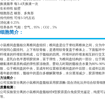
换液频率 每
3-4
天换液一次
生长特性 贴壁
细胞形态 梭形、多角形
传代特性 可传
3-5
代左右
消化液
0.25%
培养条件 气相：空气，
95%
；
CO2
，
5%
细胞简介：
小鼠椎间盘髓核分离椎间盘组织；椎间盘是位于脊柱两椎体之间，分为中
环按同心圆排列。上下有软骨板，是透明软骨复盖于椎体上，下面骺环中
纤维束的纤维软骨构成，位于髓核的四周。纤维环的纤维束相互斜行交叉
核，是乳白色半透明胶状体，富于弹性，为椎间盘结构的一部分，位于两
糖黏液样基质构成的弹性胶冻物质。婴幼儿时期的髓核含水量为
80%-90
散，位于椎间盘的中央，至成年时位置移至椎间盘的中后部；在成年以前
着年龄的增长，髓核中的蛋白多糖解聚增多，水分逐渐减少，胶原增粗并
方法简介：
公司实验室分离的小鼠椎间盘髓核采用胶原酶
-
混合消化法并结合软骨细
质量检测：
公司实验室分离的小鼠椎间盘髓核经Ⅱ型胶原蛋白免疫荧光鉴定，纯度可
等。