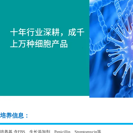
培养信息：
培养基 含
FBS
、生长添加剂、
Penicillin
、
Streptomycin
等