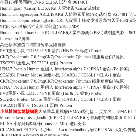
小鼠
17-
酮类固醇
(17-KS)ELISA
试剂盒
96T/48T
Human gasin (Gasin) ELISA Kit
人胃泌素
(Gasin)
试剂盒
Humanandrogeeceptor,ARELISAKit
人雄激素受体
(AR)
试剂盒
96T/48T
进
Humancoicoopin-releasingfactor,CRF
人促肾上腺皮质激素释放因子
(CRF)
试
组织
CK2
α激酶活性定量试剂盒
(A/B/C)20
次
HumanproteinkinaseC
，
PKCELISAKit
人蛋白激酶
C(PKC)
试剂盒规格：
96T
Intersectin 2
抗体
高迁移率族蛋白
2
重组兔单克隆抗体
PVR
重组小鼠
CD155 / PVR
蛋白
(His & Fc
标签
) Protein
CK7(Cytokeratin 7 0.5mgCK7(Cytokeratin 7)human
细胞角蛋白
7
抗原
TSC22D1
重组人
TSC22D1
蛋白
Protein
IFNA7 Protein Human
重组人
Interferon alpha 7 / IFNA7
蛋白
(Fc
标签
)
SCARB1 Protein Mouse
重组小鼠
SCARB1 / CD36L1 / CLA-1
蛋白
CK7(Cytokeratin 7 0.5mgCK7(Cytokeratin 7)human
细胞角蛋白
7
抗原
IFNA7 Protein Human
重组人
Interferon alpha 7 / IFNA7
蛋白
(Fc
标签
)
PVR
重组小鼠
CD155 / PVR
蛋白
(His & Fc
标签
) Protein
SCARB1 Protein Mouse
重组小鼠
SCARB1 / CD36L1 / CLA-1
蛋白
TSC22D1
重组人
TSC22D1
蛋白
Protein
小鼠椎间盘髓核细胞
大鼠垂草扁桃酸
(VMA)
试剂盒 ，英文名：
VMA ELIS
Mouse 6 keto prostaglandin (6-K-PG) ELISA Kit
小鼠
6
酮前列腺素
(6-K-PG)
ELISA
小鼠环
0
酸鸟苷
(mouse cGMP)
进口分装
CLIAKitforLF/LTFAb-Ig(HumanLactoferrinaibodyIgG)ELISAkit
人乳铁传递
通用型
HRP-AEC
底物显色试剂盒
10
次