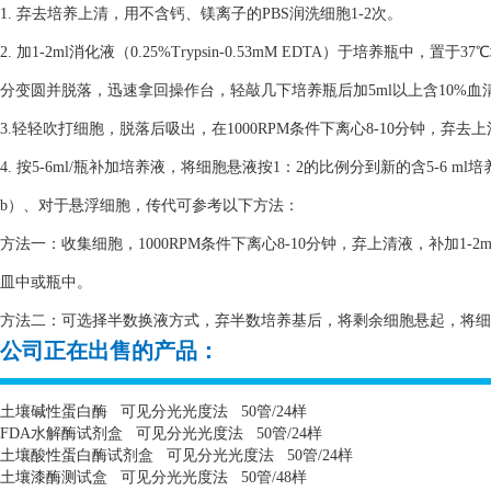
1. 弃去培养上清，用不含钙、镁离子的PBS润洗细胞1-2次。
2. 加1-2ml消化液（0.25%Trypsin-0.53mM EDTA）于培养瓶
分变圆并脱落，迅速拿回操作台，轻敲几下培养瓶后加5ml以上含10%
3.轻轻吹打细胞，脱落后吸出，在1000RPM条件下离心8-10分钟，弃去
4. 按5-6ml/瓶补加培养液，将细胞悬液按1：2的比例分到新的含5-6 m
b）、对于悬浮细胞，传代可参考以下方法：
方法一：收集细胞，1000RPM条件下离心8-10分钟，弃上清液，补加1-2
皿中或瓶中。
方法二：可选择半数换液方式，弃半数培养基后，将剩余细胞悬起，将细胞悬
公司正在出售的产品：
土壤碱性蛋白酶
可见分光光度法
50
管
/24
样
FDA
水解酶试剂盒
可见分光光度法
50
管
/24
样
土壤酸性蛋白酶试剂盒
可见分光光度法
50
管
/24
样
土壤漆酶测试盒
可见分光光度法
50
管
/48
样