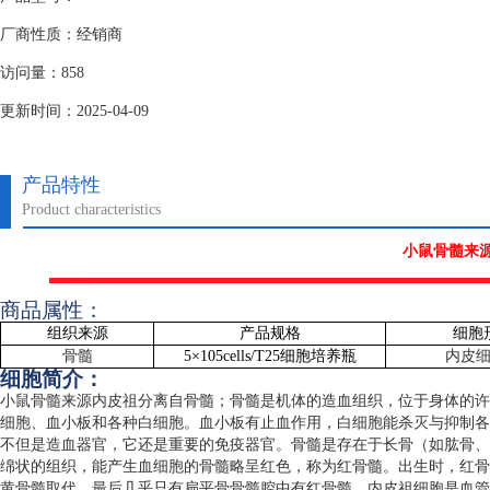
厂商性质：经销商
访问量：858
更新时间：2025-04-09
产品特性
Product characteristics
小鼠骨髓来
商品属性：
组织来源
产品规格
细胞
骨髓
5
×
105cells/T25
细胞培养瓶
内皮
细胞简介：
小鼠骨髓来源内皮祖分离自骨髓；骨髓是机体的造血组织，位于身体的许
细胞、血小板和各种白细胞。血小板有止血作用，白细胞能杀灭与抑制各
不但是造血器官，它还是重要的免疫器官。骨髓是存在于长骨（如肱骨、
绵状的组织，能产生血细胞的骨髓略呈红色，称为红骨髓。出生时，红骨
黄骨髓取代，最后几乎只有扁平骨骨髓腔中有红骨髓。内皮祖细胞是血管