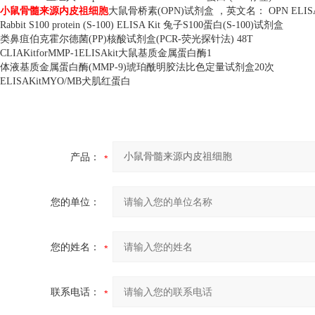
小鼠骨髓来源内皮祖细胞
大鼠骨桥素
(OPN)
试剂盒 ，英文名：
OPN ELISA
Rabbit S100 protein (S-100) ELISA Kit
兔子
S100
蛋白
(S-100)
试剂盒
类鼻疽伯克霍尔德菌
(PP)
核酸试剂盒
(PCR-
荧光探针法
) 48T
CLIAKitforMMP-1ELISAkit
大鼠基质金属蛋白酶
1
体液基质金属蛋白酶
(MMP-9)
琥珀酰明胶法比色定量试剂盒
20
次
ELISAKitMYO/MB
犬肌红蛋白
产品：
您的单位：
您的姓名：
联系电话：