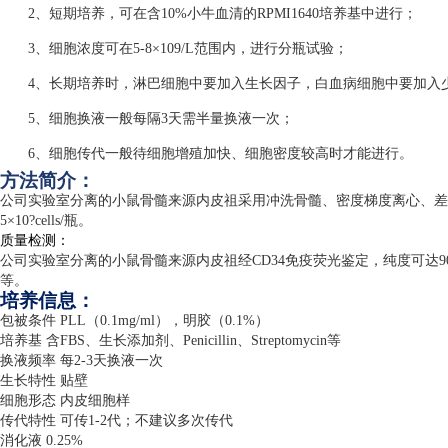
2、短期培养，可在含10%小牛血清的RPMI1640培养基中进行；
3、细胞浓度可在5-8×109/L范围内，进行分瓶试验；
4、长期培养时，淋巴细胞中要加入生长因子，白血病细胞中要加入
5、细胞换液一般每隔3天需半量换液一次；
6、细胞传代一般待细胞增殖加快、细胞密度较高时才能进行。
方法简介：
公司实验室分离的小鼠骨髓来源内皮祖采用冲洗骨髓、密度梯度离心、差
5
×
10?cells/
瓶。
质量检测：
公司实验室分离的小鼠骨髓来源内皮祖经
CD34
免疫荧光鉴定，纯度可达
9
等。
培养信息：
包被条件
PLL
（
0.1mg/ml
），明胶（
0.1%
）
培养基 含
FBS
、生长添加剂、
Penicillin
、
Streptomycin
等
换液频率 每
2-3
天换液一次
生长特性 贴壁
细胞形态 内皮细胞样
传代特性 可传
1-2
代；不建议多次传代
消化液
0.25%