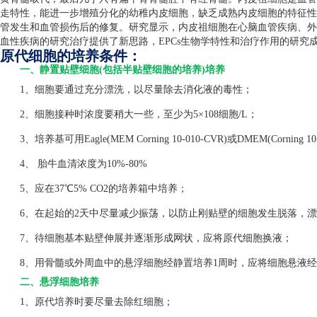
走特性，能进一步增殖分化的幼稚内皮细胞，缺乏成熟内皮细胞的特征性
管发生和血管损伤后的修复。研究显示，内皮祖细胞在心脑血管疾病、外
血性疾病的研究治疗提供了新思路，
EPCs
生物学特性和治疗作用的研究
原代细胞的培养条件：
一、静置贴壁细胞(包括半贴壁细胞的培养)培养
1、细胞要通过充分漂洗，以尽量除去消化液的毒性；
2、细胞接种时浓度要稍大一些，至少为5×108细胞/L；
3、培养基可用Eagle(MEM Corning 10-010-CVR)或DMEM(Corning 1
4、 胎牛血清浓度为10%-80%
5、应在37℃5% CO2的培养箱中培养；
6、在起始的2天中尽量减少振荡，以防止刚贴壁的细胞发生脱落，漂
7、待细胞基本贴壁伸展并逐渐形成网状，应将原代细胞换液；
8、用骨髓或外周血中的悬浮细胞经静置培养1周时，应将细胞悬液经
二、悬浮细胞培养
1、原代培养时要尽量去除红细胞；