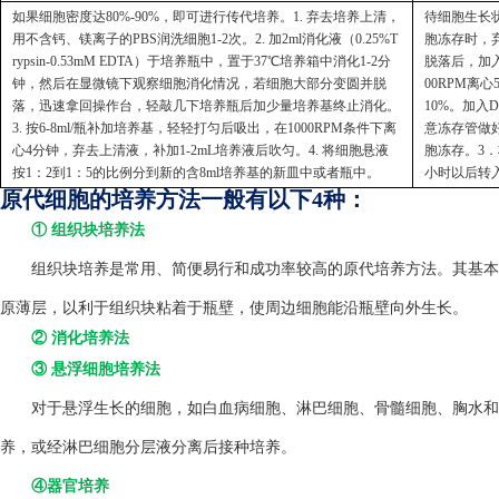
如果细胞密度达80%-90%，即可进行传代培养。1. 弃去培养上清，
待细胞生长状
用不含钙、镁离子的PBS润洗细胞1-2次。2. 加2ml消化液（0.25%T
胞冻存时，弃
rypsin-0.53mM EDTA）于培养瓶中，置于37℃培养箱中消化1-2分
脱落后，加入
钟，然后在显微镜下观察细胞消化情况，若细胞大部分变圆并脱
00RPM离
落，迅速拿回操作台，轻敲几下培养瓶后加少量培养基终止消化。
10%。加入
3. 按6-8ml/瓶补加培养基，轻轻打匀后吸出，在1000RPM条件下离
意冻存管做好
心4分钟，弃去上清液，补加1-2mL培养液后吹匀。4. 将细胞悬液
胞冻存。3．
按1：2到1：5的比例分到新的含8ml培养基的新皿中或者瓶中。
小时以后转
原代细胞的培养方法一般有以下4种：
① 组织块培养法
组织块培养是常用、简便易行和成功率较高的原代培养方法。其基本方
原薄层，以利于组织块粘着于瓶壁，使周边细胞能沿瓶壁向外生长。
② 消化培养法
③ 悬浮细胞培养法
对于悬浮生长的细胞，如白血病细胞、淋巴细胞、骨髓细胞、胸水和
养，或经淋巴细胞分层液分离后接种培养。
④器官培养