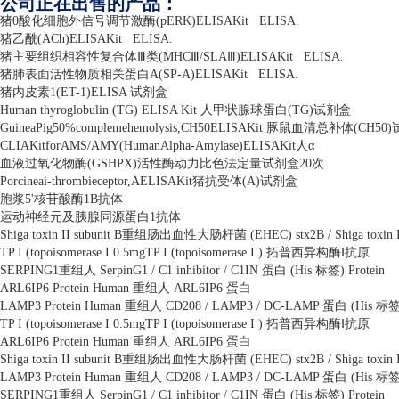
公司正在出售的产品：
猪
0
酸化细胞外信号调节激酶
(pERK)ELISAKit
ELISA.
猪乙酰
(ACh)ELISAKit
ELISA.
猪主要组织相容性复合体Ⅲ类
(MHC
Ⅲ
/SLA
Ⅲ
)ELISAKit
ELISA.
猪肺表面活性物质相关蛋白
A(SP-A)ELISAKit
ELISA.
猪内皮素
1(ET-1)ELISA
试剂盒
Human thyroglobulin (TG) ELISA Kit
人甲状腺球蛋白
(TG)
试剂盒
GuineaPig50%complemehemolysis,CH50ELISAKit
豚鼠血清总补体
(CH50)
CLIAKitforAMS/AMY(HumanAlpha-Amylase)ELISAKit
人α
血液过氧化物酶
(GSHPX)
活性酶动力比色法定量试剂盒
20
次
Porcineai-thrombieceptor,AELISAKit
猪抗受体
(A)
试剂盒
胞浆
5'
核苷酸酶
1B
抗体
运动神经元及胰腺同源蛋白
1
抗体
Shiga toxin II subunit B
重组肠出血性大肠杆菌
(EHEC) stx2B / Shiga toxin 
TP I (topoisomerase I 0.5mgTP I (topoisomerase I )
拓普西异构酶Ⅰ抗原
SERPING1
重组人
SerpinG1 / C1 inhibitor / C1IN
蛋白
(His
标签
) Protein
ARL6IP6 Protein Human
重组人
ARL6IP6
蛋白
LAMP3 Protein Human
重组人
CD208 / LAMP3 / DC-LAMP
蛋白
(His
标
TP I (topoisomerase I 0.5mgTP I (topoisomerase I )
拓普西异构酶Ⅰ抗原
ARL6IP6 Protein Human
重组人
ARL6IP6
蛋白
Shiga toxin II subunit B
重组肠出血性大肠杆菌
(EHEC) stx2B / Shiga toxin 
LAMP3 Protein Human
重组人
CD208 / LAMP3 / DC-LAMP
蛋白
(His
标
SERPING1
重组人
SerpinG1 / C1 inhibitor / C1IN
蛋白
(His
标签
) Protein