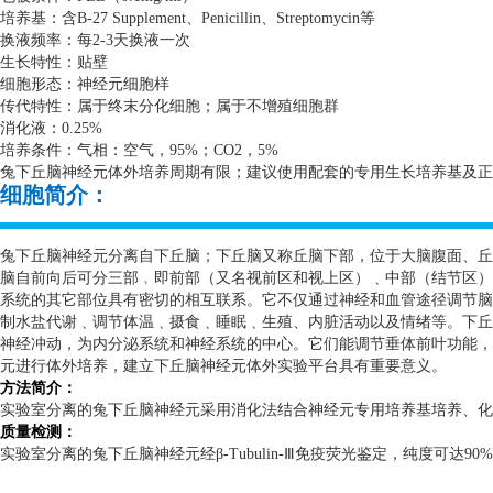
培养基：含
B-27 Supplement
、
Penicillin
、
Streptomycin
等
换液频率：每
2-3
天换液一次
生长特性：贴壁
细胞形态：神经元细胞样
传代特性：属于终末分化细胞；属于不增殖细胞群
消化液：
0.25%
培养条件：气相：空气，
95%
；
CO2
，
5%
兔下丘脑神经元体外培养周期有限；建议使用配套的专用生长培养基及正
细胞简介：
兔下丘脑神经元分离自下丘脑；下丘脑又称丘脑下部，位于大脑腹面、丘
脑自前向后可分三部﹐即前部（又名视前区和视上区）﹑中部（结节区）
系统的其它部位具有密切的相互联系。它不仅通过神经和血管途径调节脑
制水盐代谢﹑调节体温﹑摄食﹑睡眠﹑生殖、内脏活动以及情绪等。下丘
神经冲动，为内分泌系统和神经系统的中心。它们能调节垂体前叶功能，
元进行体外培养，建立下丘脑神经元体外实验平台具有重要意义。
方法简介：
实验室分离的兔下丘脑神经元采用消化法结合神经元专用培养基培养、化
质量检测：
实验室分离的兔下丘脑神经元经β
-Tubulin-
Ⅲ免疫荧光鉴定，纯度可达
90%