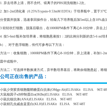
1. 弃去培养上清，用不含钙、镁离子的PBS润洗细胞1-2次。
2. 加1-2ml消化液（0.25%Trypsin-0.53mM EDTA）于培养瓶
分变圆并脱落，迅速拿回操作台，轻敲几下培养瓶后加5ml以上含10%
3.轻轻吹打细胞，脱落后吸出，在1000RPM条件下离心8-10分钟，弃去
4. 按5-6ml/瓶补加培养液，将细胞悬液按1：2的比例分到新的含5-6 m
b）、对于悬浮细胞，传代可参考以下方法：
方法一：收集细胞，1000RPM条件下离心8-10分钟，弃上清液，补加1-2
皿中或瓶中。
方法二：可选择半数换液方式，弃半数培养基后，将剩余细胞悬起，将细胞悬
公司正在出售的产品：
小鼠少突胶质细胞髓鞘糖蛋白抗体
(OMgp-Ab)ELISAKit
ELISA.
96T/4
大鼠核因子κ
B
抑制蛋白α
(IKB
α
)ELISAKit
ELISA.
96T/48T
小鼠抗核抗体
(ANA)ELISAKit
ELISA.
96T/48T
小鼠钥孔虫戚血蓝蛋白
(KLH)ELISAKit
ELISA.
96T/48T