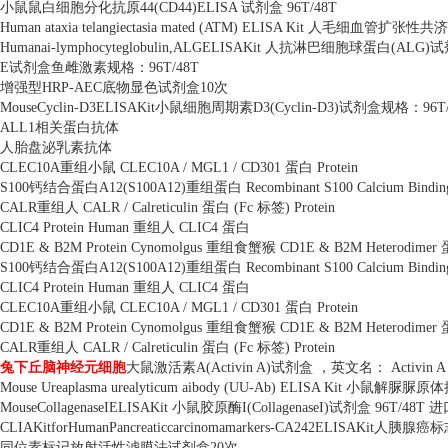
小鼠鼠白细胞分化抗原
44(CD44)ELISA
试剂盒
96T/48T
Human ataxia telangiectasia mated (ATM) ELISA Kit
人毛细血管扩张性共济
Humanai-lymphocyteglobulin,ALGELISAKit
人抗淋巴细胞球蛋白
(ALG)
试
E
试剂盒鱼雌激素规格：
96T/48T
增强型
HRP-AEC
底物显色试剂盒
10
次
MouseCyclin-D3ELISAKit
小鼠细胞周期素
D3(Cyclin-D3)
试剂盒规格：
96T
ALL1
相关蛋白抗体
人胎盘泌乳素抗体
CLEC10A
重组小鼠
CLEC10A / MGL1 / CD301
蛋白
Protein
S100
钙结合蛋白
A12(S100A12)
重组蛋白
Recombinant S100 Calcium Bindin
CALR
重组人
CALR / Calreticulin
蛋白
(Fc
标签
) Protein
CLIC4 Protein Human
重组人
CLIC4
蛋白
CD1E & B2M Protein Cynomolgus
重组食蟹猴
CD1E & B2M Heterodimer
S100
钙结合蛋白
A12(S100A12)
重组蛋白
Recombinant S100 Calcium Bindin
CLIC4 Protein Human
重组人
CLIC4
蛋白
CLEC10A
重组小鼠
CLEC10A / MGL1 / CD301
蛋白
Protein
CD1E & B2M Protein Cynomolgus
重组食蟹猴
CD1E & B2M Heterodimer
CALR
重组人
CALR / Calreticulin
蛋白
(Fc
标签
) Protein
兔下丘脑神经元细胞
大鼠激活素
A(Activin A)
试剂盒 ，英文名：
Activin A
Mouse Ureaplasma urealyticum aibody (UU-Ab) ELISA Kit
小鼠解脲脲原体
MouseCollagenaseIELISAKit
小鼠胶原酶
I(CollagenaseI)
试剂盒
96T/48T
进
CLIAKitforHumanPancreaticcarcinomamarkers-CA242ELISAKit
人胰腺癌标
同位素标记放射活性滤膜法试剂盒
20
次