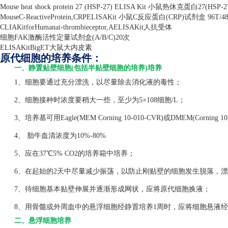
Mouse heat shock protein 27 (HSP-27) ELISA Kit
小鼠热休克蛋白
27(HSP-2
MouseC-ReactiveProtein,CRPELISAKit
小鼠
C
反应蛋白
(CRP)
试剂盒
96T/4
CLIAKitforHumanai-thrombieceptor,AELISAKit
人抗受体
细胞
FAK
激酶活性定量试剂盒
(A/B/C)20
次
ELISAKitBigET
大鼠大内皮素
原代细胞的培养条件：
一、静置贴壁细胞(包括半贴壁细胞的培养)培养
1、细胞要通过充分漂洗，以尽量除去消化液的毒性；
2、细胞接种时浓度要稍大一些，至少为5×108细胞/L；
3、培养基可用Eagle(MEM Corning 10-010-CVR)或DMEM(Corning 1
4、 胎牛血清浓度为10%-80%
5、应在37℃5% CO2的培养箱中培养；
6、在起始的2天中尽量减少振荡，以防止刚贴壁的细胞发生脱落，漂
7、待细胞基本贴壁伸展并逐渐形成网状，应将原代细胞换液；
8、用骨髓或外周血中的悬浮细胞经静置培养1周时，应将细胞悬液经
二、悬浮细胞培养