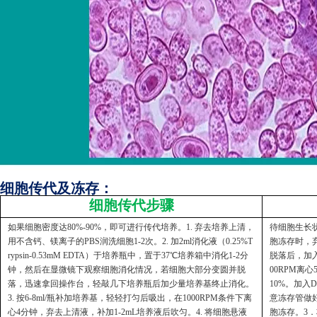
细胞传代及冻存：
细胞传代步骤
如果细胞密度达80%-90%，即可进行传代培养。1. 弃去培养上清，
待细胞生长状
用不含钙、镁离子的PBS润洗细胞1-2次。2. 加2ml消化液（0.25%T
胞冻存时，弃
rypsin-0.53mM EDTA）于培养瓶中，置于37℃培养箱中消化1-2分
脱落后，加入
钟，然后在显微镜下观察细胞消化情况，若细胞大部分变圆并脱
00RPM离
落，迅速拿回操作台，轻敲几下培养瓶后加少量培养基终止消化。
10%。加入
3. 按6-8ml/瓶补加培养基，轻轻打匀后吸出，在1000RPM条件下离
意冻存管做好
心4分钟，弃去上清液，补加1-2mL培养液后吹匀。4. 将细胞悬液
胞冻存。3．