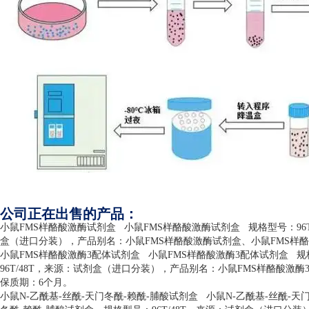
公司正在出售的产品：
小鼠
FMS
样酪酸激酶试剂盒
小鼠
FMS
样酪酸激酶试剂盒
规格型号：
96
盒（进口分装），产品别名：小鼠
FMS
样酪酸激酶试剂盒、小鼠
FMS
样酪
小鼠
FMS
样酪酸激酶
3
配体试剂盒
小鼠
FMS
样酪酸激酶
3
配体试剂盒
规
96T/48T
，来源：试剂盒（进口分装），产品别名：小鼠
FMS
样酪酸激酶
保质期：
6
个月。
小鼠
N-
乙酰基
-
丝酰
-
天门冬酰
-
赖酰
-
脯酸试剂盒
小鼠
N-
乙酰基
-
丝酰
-
天