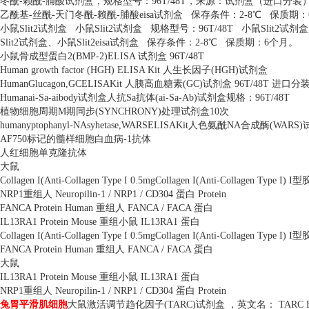
冬酰
-
赖酰
-
脯酸试剂盒，规格型号：
96T/48T
，来源：试剂盒（进口分装
乙酰基
-
丝酰
-
天门冬酰
-
赖酰
-
脯酸
eisa
试剂盒
保存条件：
2-8
℃
保质期：
小鼠
Slit2
试剂盒
小鼠
Slit2
试剂盒
规格型号：
96T/48T
小鼠
Slit2
试剂盒
Slit2
试剂盒、小鼠
Slit2eisa
试剂盒
保存条件：
2-8
℃
保质期：
6
个月。
小鼠骨成型蛋白
2(BMP-2)ELISA
试剂盒
96T/48T
Human growth factor (HGH) ELISA Kit
人生长因子
(HGH)
试剂盒
HumanGlucagon,GCELISAKit
人胰高血糖素
(GC)
试剂盒
96T/48T
进口分
Humanai-Sa-aibody
试剂盒人抗
Sa
抗体
(ai-Sa-Ab)
试剂盒规格：
96T/48T
植物细胞周期
M
期同步
(SYNCHRONY)
处理试剂盒
10
次
humanyptophanyl-NAsyhetase,WARSELISAKit
人色氨酰
NA
合成酶
(WARS)
AF750
标记的髓样细胞白血病
-1
抗体
人红细胞单克隆抗体
大鼠
Collagen I(Anti-Collagen Type I 0.5mgCollagen I(Anti-Collagen Type I) I
型
NRP1
重组人
Neuropilin-1 / NRP1 / CD304
蛋白
Protein
FANCA Protein Human
重组人
FANCA / FACA
蛋白
IL13RA1 Protein Mouse
重组小鼠
IL13RA1
蛋白
Collagen I(Anti-Collagen Type I 0.5mgCollagen I(Anti-Collagen Type I) I
型
FANCA Protein Human
重组人
FANCA / FACA
蛋白
大鼠
IL13RA1 Protein Mouse
重组小鼠
IL13RA1
蛋白
NRP1
重组人
Neuropilin-1 / NRP1 / CD304
蛋白
Protein
兔胃平滑肌细胞
大鼠激活调节趋化因子
(TARC)
试剂盒 ，英文名：
TARC E