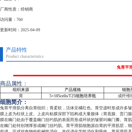
厂商性质：经销商
访问量：760
更新时间：2025-04-09
产品特性
Product characteristics
兔胃平
商品属性：
组织来源
产品规格
细胞
胃
5
×
105cells/T25
细胞培养瓶
成纤维
细胞简介：
兔胃平滑肌分离自胃组织；胃柔软，活体呈橘红色。胃空虚时形成许多皱
膜上皮为柱状上皮。上皮向粘膜深部下陷构成大量腺体（胃底腺、贲门腺
膜在幽门处由于覆盖幽门括约肌的表面而形成环状的皱襞叫幽门瓣。胃肌
在幽门处特别增厚形成幽门括约肌。胃平滑肌细胞源自胃的平滑肌层，细
前进，完成对食物的机械性消化，并促进化学性消化和吸收。胃平滑肌具