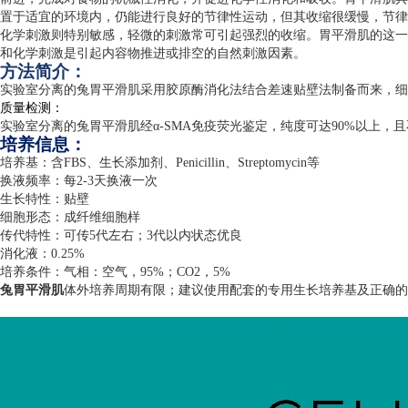
置于适宜的环境内，仍能进行良好的节律性运动，但其收缩很缓慢，节律
化学刺激则特别敏感，轻微的刺激常可引起强烈的收缩。胃平滑肌的这一
和化学刺激是引起内容物推进或排空的自然刺激因素。
方法简介：
实验室分离的兔胃平滑肌采用胶原酶消化法结合差速贴壁法制备而来，细
质量检测：
实验室分离的兔胃平滑肌经α
-SMA
免疫荧光鉴定，纯度可达
90%
以上，且
培养信息：
培养基：含
FBS
、生长添加剂、
Penicillin
、
Streptomycin
等
换液频率：每
2-3
天换液一次
生长特性：贴壁
细胞形态：成纤维细胞样
传代特性：可传
5
代左右；
3
代以内状态优良
消化液：
0.25%
培养条件：气相：空气，
95%
；
CO2
，
5%
兔胃平滑肌
体外培养周期有限；建议使用配套的专用生长培养基及正确的