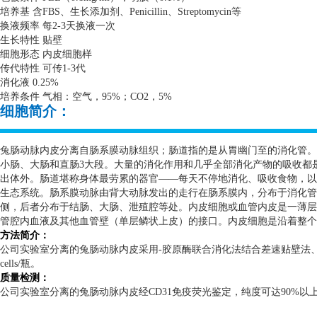
培养基 含
FBS
、生长添加剂、
Penicillin
、
Streptomycin
等
换液频率 每
2-3
天换液一次
生长特性 贴壁
细胞形态 内皮细胞样
传代特性 可传
1-3
代
消化液
0.25%
培养条件 气相：空气，
95%
；
CO2
，
5%
细胞简介：
兔肠动脉内皮分离自肠系膜动脉组织；肠道指的是从胃幽门至的消化管。
小肠、大肠和直肠
3
大段。大量的消化作用和几乎全部消化产物的吸收都
出体外。肠道堪称身体最劳累的器官——每天不停地消化、吸收食物，以
生态系统。肠系膜动脉由背大动脉发出的走行在肠系膜内，分布于消化管
侧，后者分布于结肠、大肠、泄殖腔等处。内皮细胞或血管内皮是一薄层
管腔内血液及其他血管壁（单层鳞状上皮）的接口。内皮细胞是沿着整
方法简介：
公司实验室分离的兔肠动脉内皮采用
-
胶原酶联合消化法结合差速贴壁法
cells/
瓶。
质量检测：
公司实验室分离的兔肠动脉内皮经
CD31
免疫荧光鉴定，纯度可达
90%
以