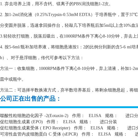
1. 弃去培养上清，用不含钙、镁离子的PBS润洗细胞1-2次。
2. 加1-2ml消化液（0.25%Trypsin-0.53mM EDTA）于培养瓶
分变圆并脱落，迅速拿回操作台，轻敲几下培养瓶后加5ml以上含10%
3.轻轻吹打细胞，脱落后吸出，在1000RPM条件下离心8-10分钟，弃去
4. 按5-6ml/瓶补加培养液，将细胞悬液按1：2的比例分到新的含5-6 m
b）、对于悬浮细胞，传代可参考以下方法：
方法一：收集细胞，1000RPM条件下离心8-10分钟，弃上清液，补加1-2
皿中或瓶中。
方法二：可选择半数换液方式，弃半数培养基后，将剩余细胞悬起，将细胞悬
公司正在出售的产品：
噬酸性粒细胞趋化因子
-2(Eotaxin-2)
作用：
ELISA
规格：
进口
促红细胞生成素
(EPO)
作用：
ELISA
规格：
进口分装
促红细胞生成素受体
( EPO Receipter)
作用：
ELISA
规格：
进口
可溶性血管内皮细胞蛋白
C
受体
(sEPCR)
作用：
ELISA
规格：