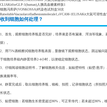
CLIAKitforGLP-1(human)
人胰高血糖素样肽
1
细胞冯库萨
(VONKOSSA)
钙染色试剂盒
50
次
RatsolubleVascuolarcelladhesionmolecule1,sVCAM-1ELISAKit
大鼠可溶性血
收到细胞如何处理？
1、首先，观察细胞培养瓶是否完好，培养液是否有漏液、浑浊等现象。
据）。
2、用75%酒精擦拭细胞培养瓶表面，显微镜下观察细胞状态。因运输
于细胞培养箱内静置培养2-4小时，以便稳定细胞状态。
3、仔细阅读细胞说明书，了解细胞相关信息，如贴壁特性（贴壁/悬浮
换液频率等。
4、静置完成后，取出细胞培养瓶，镜检、拍照，记录细胞状态（所拍照
长状态。
5、贴壁细胞：若细胞生长密度超过80%，可正常传代；若未超过80%，