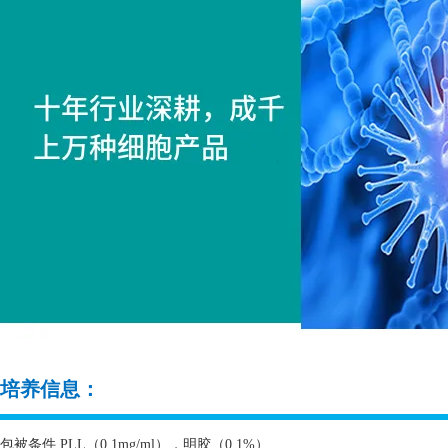
培养信息：
包被条件
PLL
（
0.1mg/ml
），明胶（
0.1%
）