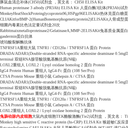
豚鼠血清总补体
(CH50)
试剂盒 ，英文名：
CH50 ELISA Kit
Human proteinase 3 aibody (PR3Ab) ELISA Kit
人蛋白酶
3
抗体
(PR3Ab)
试
MonkeyHeatShockProteinglycoprotein96,HSPgp96ELISAKit
热休克蛋白糖蛋
CLIAKitforBMP-2(HumanBonemorphogeneticprotein2)ELISAKit
人骨成型
细菌内毒素比色法定量试剂盒
20
次
Rabbitmaixmetalloproteinase2/GelatinaseA,MMP-2ELISAKit
兔基质金属蛋白
gasdermin
蛋白抗体
琥珀酸裂解酶抗体
TNFRSF1A
重组大鼠
TNFR1 / CD120a / TNFRSF1A
蛋白
Protein
DRADA/ADAR1(Double-stranded RNA-specific adenosine deaminase 0.5mgD
terminal
双链
RNA
腺苷酸脱氨基酶抗原
(N
端
)
LOXL2
重组人
LOXL2 / Lysyl oxidase homolog 2
蛋白
Protein
IgG4 Protein Human
重组人
IgG4-Fc
蛋白
(108 Ser/Pro)
CTSA Protein Mouse
重组小鼠
Cathepsin A / CTSA
蛋白
DRADA/ADAR1(Double-stranded RNA-specific adenosine deaminase 0.5mgD
terminal
双链
RNA
腺苷酸脱氨基酶抗原
(N
端
)
IgG4 Protein Human
重组人
IgG4-Fc
蛋白
(108 Ser/Pro)
TNFRSF1A
重组大鼠
TNFR1 / CD120a / TNFRSF1A
蛋白
Protein
CTSA Protein Mouse
重组小鼠
Cathepsin A / CTSA
蛋白
LOXL2
重组人
LOXL2 / Lysyl oxidase homolog 2
蛋白
Protein
兔肠动脉内皮细胞
大鼠内皮细胞
TEK
酪酸激酶
(Tie2)
试剂盒 ，英文名：
Ti
Monkey high sensitive C reactive protein (hs-CRP) ELISA Kit
猴超敏
C
反应
Ratcatecholamine,CAELISAKit
大鼠儿茶酚胺
(CA)
试剂盒
96T/48T
进口分