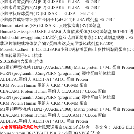
小鼠水通道蛋白
0(AQP-0)ELISAKit
ELISA.
96T/48T
小鼠水通道蛋白
2(AQP-2)ELISAKit
ELISA.
96T/48T
小鼠甲状腺球蛋白
(TG)ELISAKit
ELISA.
96T/48T
小鼠酸性成纤维细胞生长因子
1(aFGF-1)ELISA
试剂盒
96T/48T
Human rotavirus (RV) ELISA Kit
人轮状病毒
(RV)
试剂盒
HumanOrexieceptor,OXRELISAKit
人食欲素受体
(OXR)
试剂盒
96T/48T
进
Dolichosbifowsagglinin,DBA
试剂盒双花扁豆凝集素
(DBA)
试剂盒规格：
96
载玻片细胞线粒体复合物
V
蛋白表达荧光显微镜试剂盒
10/20
次
MouseE-Cadherin,E-CadELISAKit
小鼠
E
钙粘着蛋白
/
上皮性钙黏附蛋白
(E-
造血转录因子
PU.1
抗体
SEC63
域内含蛋白
1
抗体
M1
重组甲型流感
H3N2 (A/Aichi/2/1968) Matrix protein 1 / M1
蛋白
Protein
PGRN (progranulin 0.5mgPGRN (progranulin)
颗粒蛋白前体抗原
ALDH7A1
重组人
ALDH7A1 / ATQ1
蛋白
Protein
CKM Protein Human
重组人
CKM / CK-MM
蛋白
CEACAM1 Protein Human
重组人
CEACAM1 / CD66a
蛋白
PGRN (progranulin 0.5mgPGRN (progranulin)
颗粒蛋白前体抗原
CKM Protein Human
重组人
CKM / CK-MM
蛋白
M1
重组甲型流感
H3N2 (A/Aichi/2/1968) Matrix protein 1 / M1
蛋白
Protein
CEACAM1 Protein Human
重组人
CEACAM1 / CD66a
蛋白
ALDH7A1
重组人
ALDH7A1 / ATQ1
蛋白
Protein
人食管癌组织源细胞
大鼠双调蛋白
(AREG)
试剂盒 ，英文名：
AREG ELIS
Mouse vitamin B6 (VB6) ELISA Kit
小鼠
B6(VB6)
试剂盒