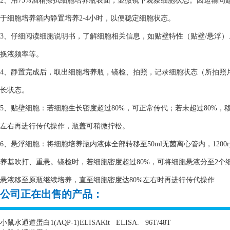
2、用75%酒精擦拭细胞培养瓶表面，显微镜下观察细胞状态。因运输
于细胞培养箱内静置培养2-4小时，以便稳定细胞状态。
3、仔细阅读细胞说明书，了解细胞相关信息，如贴壁特性（贴壁/悬浮
换液频率等。
4、静置完成后，取出细胞培养瓶，镜检、拍照，记录细胞状态（所拍照
长状态。
5、贴壁细胞：若细胞生长密度超过80%，可正常传代；若未超过80%，
左右再进行传代操作，瓶盖可稍微拧松。
6、悬浮细胞：将细胞培养瓶内液体全部转移至50ml无菌离心管内，1200
养基吹打、重悬。镜检时，若细胞密度超过80%，可将细胞悬液分至2个细
悬液移至原瓶继续培养，直至细胞密度达80%左右时再进行传代操作
公司正在出售的产品：
小鼠水通道蛋白
1(AQP-1)ELISAKit
ELISA.
96T/48T