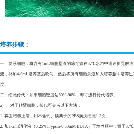
培养步骤：
一、复苏细胞：将含有1mL细胞悬液的冻存管在37℃水浴中迅速摇晃解冻，
液，补加4-6mL培养基后吹匀。然后将所有细胞悬液加入培养瓶中培养
度。
二、细胞传代：如果细胞密度达80%-90%，即可进行传代培养。
a）、对于贴壁细胞，传代可参考以下方法：
1. 弃去培养上清，用不含钙、镁离子的PBS润洗细胞1-2次。
2. 加1-2ml消化液（0.25%Trypsin-0.53mM EDTA）于培养瓶