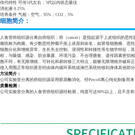
传代特性 可传
5
代左右；
3
代以内状态最佳
消化液
0.25%
培养条件 气相：空气，
95%
；
CO2
，
5%
细胞简介：
人食管癌组织源分离自癌组织；癌（
cancer
）是指起源于上皮组织的恶性
瘤统称为肉瘤。有少数恶性肿瘤不按上述原则命名，如肾母细胞瘤、恶性
细胞分化和增殖异常、生长失去控制、浸润性和转移性等生物学特征，其
程，与吸烟、感染、职业暴露、环境污染、不合理膳食、遗传因素密切相
胞不同，有无限增殖、可转化和易转移三大特点，能够无限增殖并破坏正
侵入周围正常组织甚至经由体内循环系统或淋巴系统转移到身体其他部分
方法简介：
公司实验室分离的癌组织源采用胶原酶消化、经
Percoll
离心纯化制备而来
质量检测：
公司实验室分离的人食管癌组织源经检测，纯度可达
90%
以上，且不含有