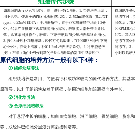
细胞传代步骤
如果细胞密度达80%-90%，即可进行传代培养。1. 弃去培养上清，
待细胞生长状
用不含钙、镁离子的PBS润洗细胞1-2次。2. 加2ml消化液（0.25%T
胞冻存时，弃
rypsin-0.53mM EDTA）于培养瓶中，置于37℃培养箱中消化1-2分
脱落后，加入
钟，然后在显微镜下观察细胞消化情况，若细胞大部分变圆并脱
00RPM离
落，迅速拿回操作台，轻敲几下培养瓶后加少量培养基终止消化。
10%。加入
3. 按6-8ml/瓶补加培养基，轻轻打匀后吸出，在1000RPM条件下离
意冻存管做好
心4分钟，弃去上清液，补加1-2mL培养液后吹匀。4. 将细胞悬液
胞冻存。3．
按1：2到1：5的比例分到新的含8ml培养基的新皿中或者瓶中。
小时以后转
原代细胞的培养方法一般有以下4种：
① 组织块培养法
组织块培养是常用、简便易行和成功率较高的原代培养方法。其基本方
原薄层，以利于组织块粘着于瓶壁，使周边细胞能沿瓶壁向外生长。
② 消化培养法
③ 悬浮细胞培养法
对于悬浮生长的细胞，如白血病细胞、淋巴细胞、骨髓细胞、胸水和
养，或经淋巴细胞分层液分离后接种培养。