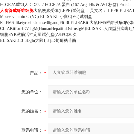
FCGR2A
重组人
CD32a / FCGR2A
蛋白
(167 Arg, His & AVI
标签
) Protein
人食管成纤维细胞
大鼠瘦素受体
(LEPR)
试剂盒 ，英文名：
LEPR ELISA K
Mouse vitamin C (VC) ELISA Kit
小鼠
C(VC)
试剂盒
RatFMS-liketyrosinekinase3ligand,Flt-3LELISAKit
大鼠
FMS
样酪激酶
3
配体
CLIAKitforHEV-IgM(HumanHepatitisDvirusIgM)ELISAKit
人戊型肝病毒
Ig
细胞
SYK
激酶活性定量试剂盒
(A/B/C)20
次
ELISAKit1,3-
β
Dglu
大鼠
1,3-
β
D
葡葡糖苷酶
产品：
您的单位：
您的姓名：
联系电话：