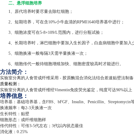
二、悬浮细胞培养
1、原代培养时要尽量去除红细胞；
2、短期培养，可在含10%小牛血清的RPMI1640培养基中进行；
3、细胞浓度可在5-8×109/L范围内，进行分瓶试验；
4、长期培养时，淋巴细胞中要加入生长因子，白血病细胞中要加入
5、细胞换液一般每隔3天需半量换液一次；
6、细胞传代一般待细胞增殖加快、细胞密度较高时才能进行。
方法简介：
实验室分离的人食管成纤维采用
-
胶原酶混合消化法结合差速贴壁法制备
质量检测：
实验室分离的人食管成纤维经
Vimentin
免疫荧光鉴定，纯度可达
90%
以上
培养信息：
培养基：基础培养基，含
FBS
、
bFGF
、
Insulin
、
Penicillin
、
Streptomycin
换液频率：每
2-3
天换液一次
生长特性：贴壁
细胞形态：成纤维细胞样
传代特性：可传
3-5
代左右；
3
代以内状态最佳
消化液：
0.25%