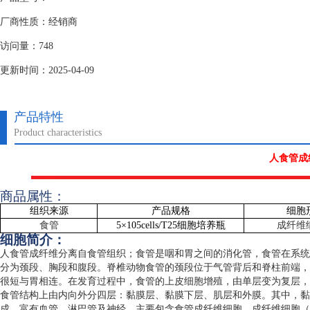
厂商性质：经销商
访问量：748
更新时间：2025-04-09
产品特性
Product characteristics
人食管成
商品属性：
组织来源
产品规格
细胞
食管
5
×
105cells/T25
细胞培养瓶
成纤维
细胞简介：
人食管成纤维分离自食管组织；食管是咽和胃之间的消化管，食管在系统
分为颈段、胸段和腹段。脊椎动物食管的颈段位于气管背后和脊柱前端，
很短与胃相连。在发育过程中，食管的上皮细胞增殖，由单层变为复层，
食管结构上由内向外分四层：黏膜层、黏膜下层、肌层和外膜。其中，黏
成，富有血管、淋巴管及神经。主要包含食管成纤维细胞，成纤维细胞（