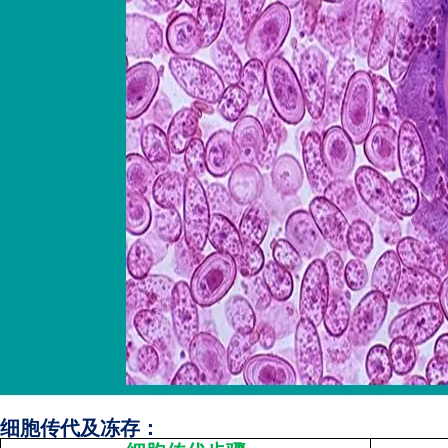
细胞传代及冻存：