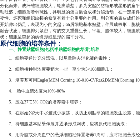
分化而来。成纤维细胞较大，轮廓清楚，多为突起的纺锤形或星形的扁平
动旺盛，细胞质嗜弱碱性，具明显的蛋白质合成和分泌活动，在一定条件
变性、坏死和组织缺损的修复有着十分重要的作用。刚分离的表皮成纤维
开始伸出伪足，表现为小的突起；
6h
后细胞基本贴壁，伸展成梭形，胞核
融合状态，细胞排列紧密，有的交叉重叠生长，平坦、胞体较大，细胞质
状；细胞呈突起的纺锤形或星形的扁平分布。
原代细胞的培养条件：
一、静置贴壁细胞(包括半贴壁细胞的培养)培养
1、细胞要通过充分漂洗，以尽量除去消化液的毒性；
2、细胞接种时浓度要稍大一些，至少为5×108细胞/L；
3、培养基可用Eagle(MEM Corning 10-010-CVR)或DMEM(Corning 1
4、 胎牛血清浓度为10%-80%
5、应在37℃5% CO2的培养箱中培养；
6、在起始的2天中尽量减少振荡，以防止刚贴壁的细胞发生脱落，漂
7、待细胞基本贴壁伸展并逐渐形成网状，应将原代细胞换液；
8、用骨髓或外周血中的悬浮细胞经静置培养1周时，应将细胞悬液经