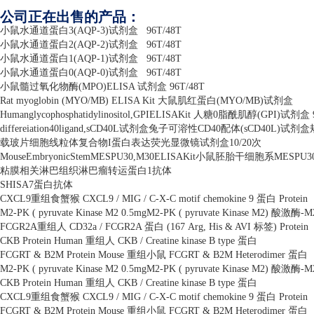
公司正在出售的产品：
小鼠水通道蛋白
3(AQP-3)
试剂盒
96T/48T
小鼠水通道蛋白
2(AQP-2)
试剂盒
96T/48T
小鼠水通道蛋白
1(AQP-1)
试剂盒
96T/48T
小鼠水通道蛋白
0(AQP-0)
试剂盒
96T/48T
小鼠髓过氧化物酶
(MPO)ELISA
试剂盒
96T/48T
Rat myoglobin (MYO/MB) ELISA Kit
大鼠肌红蛋白
(MYO/MB)
试剂盒
Humanglycophosphatidylinositol,GPIELISAKit
人糖
0
脂酰肌醇
(GPI)
试剂盒
differeiation40ligand,sCD40L
试剂盒兔子可溶性
CD40
配体
(sCD40L)
试剂盒
载玻片细胞线粒体复合物
I
蛋白表达荧光显微镜试剂盒
10/20
次
MouseEmbryonicStemMESPU30,M30ELISAKit
小鼠胚胎干细胞系
MESPU30
粘膜相关淋巴组织淋巴瘤转运蛋白
1
抗体
SHISA7
蛋白抗体
CXCL9
重组食蟹猴
CXCL9 / MIG / C-X-C motif chemokine 9
蛋白
Protein
M2-PK ( pyruvate Kinase M2 0.5mgM2-PK ( pyruvate Kinase M2)
酸激酶
-M
FCGR2A
重组人
CD32a / FCGR2A
蛋白
(167 Arg, His & AVI
标签
) Protein
CKB Protein Human
重组人
CKB / Creatine kinase B type
蛋白
FCGRT & B2M Protein Mouse
重组小鼠
FCGRT & B2M Heterodimer
蛋白
M2-PK ( pyruvate Kinase M2 0.5mgM2-PK ( pyruvate Kinase M2)
酸激酶
-M
CKB Protein Human
重组人
CKB / Creatine kinase B type
蛋白
CXCL9
重组食蟹猴
CXCL9 / MIG / C-X-C motif chemokine 9
蛋白
Protein
FCGRT & B2M Protein Mouse
重组小鼠
FCGRT & B2M Heterodimer
蛋白