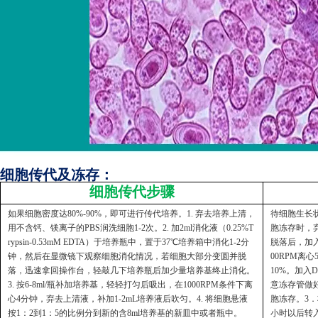
细胞传代及冻存：
细胞传代步骤
如果细胞密度达80%-90%，即可进行传代培养。1. 弃去培养上清，
待细胞生长状
用不含钙、镁离子的PBS润洗细胞1-2次。2. 加2ml消化液（0.25%T
胞冻存时，弃
rypsin-0.53mM EDTA）于培养瓶中，置于37℃培养箱中消化1-2分
脱落后，加入
钟，然后在显微镜下观察细胞消化情况，若细胞大部分变圆并脱
00RPM离
落，迅速拿回操作台，轻敲几下培养瓶后加少量培养基终止消化。
10%。加入
3. 按6-8ml/瓶补加培养基，轻轻打匀后吸出，在1000RPM条件下离
意冻存管做好
心4分钟，弃去上清液，补加1-2mL培养液后吹匀。4. 将细胞悬液
胞冻存。3．
按1：2到1：5的比例分到新的含8ml培养基的新皿中或者瓶中。
小时以后转