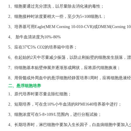
1、细胞要通过充分漂洗，以尽量除去消化液的毒性；
2、细胞接种时浓度要稍大一些，至少为5×108细胞/L；
3、培养基可用Eagle(MEM Corning 10-010-CVR)或DMEM(Corning 1
4、 胎牛血清浓度为10%-80%
5、应在37℃5% CO2的培养箱中培养；
6、在起始的2天中尽量减少振荡，以防止刚贴壁的细胞发生脱落，漂
7、待细胞基本贴壁伸展并逐渐形成网状，应将原代细胞换液；
8、用骨髓或外周血中的悬浮细胞经静置培养1周时，应将细胞悬液经
二、悬浮细胞培养
1、原代培养时要尽量去除红细胞；
2、短期培养，可在含10%小牛血清的RPMI1640培养基中进行；
3、细胞浓度可在5-8×109/L范围内，进行分瓶试验；
4、长期培养时，淋巴细胞中要加入生长因子，白血病细胞中要加入