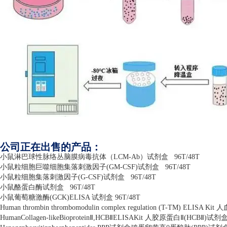
公司正在出售的产品：
小鼠淋巴球性脉络丛脑膜病毒抗体（
LCM-Ab
）试剂盒
96T/48T
小鼠粒细胞巨噬细胞集落刺激因子
(GM-CSF)
试剂盒
96T/48T
小鼠粒细胞集落刺激因子
(G-CSF)
试剂盒
96T/48T
小鼠酪蛋白酶试剂盒
96T/48T
小鼠葡萄糖激酶
(GCK)ELISA
试剂盒
96T/48T
Human thrombin thrombomodulin complex regulation (T-TM) ELISA Kit
人
HumanCollagen-likeBioprotein
Ⅱ
,HCB
Ⅱ
ELISAKit
人胶原蛋白Ⅱ
(HCB
Ⅱ
)
试剂