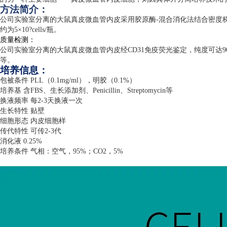
方法简介：
公司实验室分离的大鼠真皮微血管内皮采用胶原酶
-
混合消化法结合密度
约为
5
×
10?cells/
瓶。
质量检测：
公司实验室分离的大鼠真皮微血管内皮经
CD31
免疫荧光鉴定，纯度可达
9
等。
培养信息：
包被条件
PLL
（
0.1mg/ml
），明胶（
0.1%
）
培养基 含
FBS
、生长添加剂、
Penicillin
、
Streptomycin
等
换液频率 每
2-3
天换液一次
生长特性 贴壁
细胞形态 内皮细胞样
传代特性 可传
2-3
代
消化液
0.25%
培养条件 气相：空气，
95%
；
CO2
，
5%