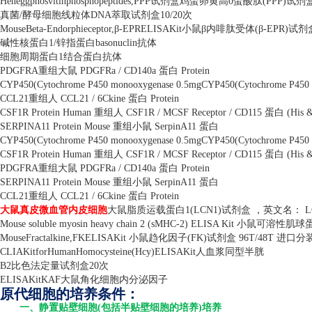
Heneggphosvitinphosphopeptides,PPP
试剂盒鸡蛋卵黄高
0
蛋酸肽
(PPP)
试剂
真菌
/
酵母细胞线粒体
DNA
萃取试剂盒
10/20
次
MouseBeta-Endorphieceptor,
β
-EPRELISAKit
小鼠β内啡肽受体
(
β
-EPR)
试剂
碱性核蛋白
1/
锌指蛋白
basonuclin
抗体
细胞周期蛋白
1
结合蛋白抗体
PDGFRA
重组大鼠
PDGFRa / CD140a
蛋白
Protein
CYP450(Cytochrome P450 monooxygenase 0.5mgCYP450(Cytochrome P450
CCL21
重组人
CCL21 / 6Ckine
蛋白
Protein
CSF1R Protein Human
重组人
CSF1R / MCSF Receptor / CD115
蛋白
(His 
SERPINA11 Protein Mouse
重组小鼠
SerpinA11
蛋白
CYP450(Cytochrome P450 monooxygenase 0.5mgCYP450(Cytochrome P450
CSF1R Protein Human
重组人
CSF1R / MCSF Receptor / CD115
蛋白
(His 
PDGFRA
重组大鼠
PDGFRa / CD140a
蛋白
Protein
SERPINA11 Protein Mouse
重组小鼠
SerpinA11
蛋白
CCL21
重组人
CCL21 / 6Ckine
蛋白
Protein
大鼠真皮微血管内皮细胞
大鼠脂质运载蛋白
1(LCN1)
试剂盒 ，英文名：
L
Mouse soluble myosin heavy chain 2 (sMHC-2) ELISA Kit
小鼠可溶性肌球
MouseFractalkine,FKELISAKit
小鼠趋化因子
(FK)
试剂盒
96T/48T
进口分
CLIAKitforHumanHomocysteine(Hcy)ELISAKit
人血浆同型半胱
B2
比色法定量试剂盒
20
次
ELISAKitKAF
大鼠角化细胞内分泌因子
原代细胞的培养条件：
一、静置贴壁细胞(包括半贴壁细胞的培养)培养