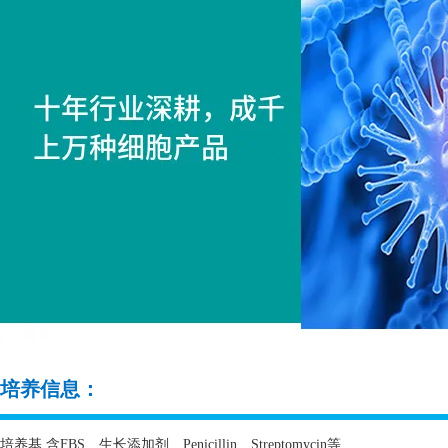
培养信息：
培养基 含
FBS
、生长添加剂、
Penicillin
、
Streptomycin
等