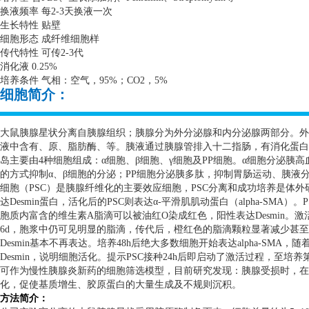
换液频率 每
2-3
天换液一次
生长特性 贴壁
细胞形态 成纤维细胞样
传代特性 可传
2-3
代
消化液
0.25%
培养条件 气相：空气，
95%
；
CO2
，
5%
细胞简介：
大鼠胰腺星状分离自胰腺组织；胰腺分为外分泌腺和内分泌腺两部分。外
液中含有、原、脂肪酶、等。胰液通过胰腺管排入十二指肠，有消化蛋白
岛主要由
4
种细胞组成：α细胞、β细胞、γ细胞及
PP
细胞。α细胞分泌胰高
的方式抑制α、β细胞的分泌；
PP
细胞分泌胰多肽，抑制胃肠运动、胰液
细胞（
PSC
）是胰腺纤维化的主要效应细胞，
PSC
分离和成功培养是体外
达
Desmin
蛋白，活化后的
PSC
则表达α
-
平滑肌肌动蛋白（
alpha-SMA
）。
P
胞质内富含的维生素
A
脂滴可以被油红
O
染成红色，阳性表达
Desmin
。激
6d
，胞浆中仍可见明显的脂滴，传代后，橙红色的脂滴颗粒显著减少甚至
Desmin
基本不再表达。培养
48h
后绝大多数细胞开始表达
alpha-SMA
，随
Desmin
，说明细胞活化。提示
PSC
接种
24h
后即启动了激活过程，至培养
可作为慢性胰腺炎新药的细胞筛选模型，目前研究发现：胰腺受损时，在
化，促使基质增生、胶原蛋白的大量生成及不规则沉积。
方法简介：