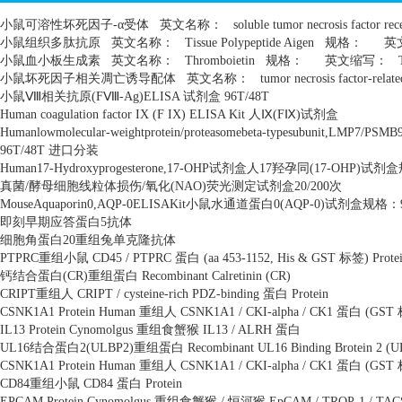
小鼠可溶性坏死因子
-
α受体
英文名称：
soluble tumor necrosis factor rec
小鼠组织多肽抗原
英文名称：
Tissue Polypeptide Aigen
规格：
英
小鼠血小板生成素
英文名称：
Thromboietin
规格：
英文缩写：
小鼠坏死因子相关凋亡诱导配体
英文名称：
tumor necrosis factor-relat
小鼠Ⅷ相关抗原
(F
Ⅷ
-Ag)ELISA
试剂盒
96T/48T
Human coagulation factor IX (F IX) ELISA Kit
人Ⅸ
(F
Ⅸ
)
试剂盒
Humanlowmolecular-weightprotein/proteasomebeta-typesubunit,LMP7/PSM
96T/48T
进口分装
Human17-Hydroxyprogesterone,17-OHP
试剂盒人
17
羟孕同
(17-OHP)
试剂盒
真菌
/
酵母细胞线粒体损伤
/
氧化
(NAO)
荧光测定试剂盒
20/200
次
MouseAquaporin0,AQP-0ELISAKit
小鼠水通道蛋白
0(AQP-0)
试剂盒规格：
即刻早期应答蛋白
5
抗体
细胞角蛋白
20
重组兔单克隆抗体
PTPRC
重组小鼠
CD45 / PTPRC
蛋白
(aa 453-1152, His & GST
标签
) Prote
钙结合蛋白
(CR)
重组蛋白
Recombinant Calretinin (CR)
CRIPT
重组人
CRIPT / cysteine-rich PDZ-binding
蛋白
Protein
CSNK1A1 Protein Human
重组人
CSNK1A1 / CKI-alpha / CK1
蛋白
(GST
IL13 Protein Cynomolgus
重组食蟹猴
IL13 / ALRH
蛋白
UL16
结合蛋白
2(ULBP2)
重组蛋白
Recombinant UL16 Binding Brotein 2 (
CSNK1A1 Protein Human
重组人
CSNK1A1 / CKI-alpha / CK1
蛋白
(GST
CD84
重组小鼠
CD84
蛋白
Protein
EPCAM Protein Cynomolgus
重组食蟹猴
/
恒河猴
EpCAM / TROP-1 / TA