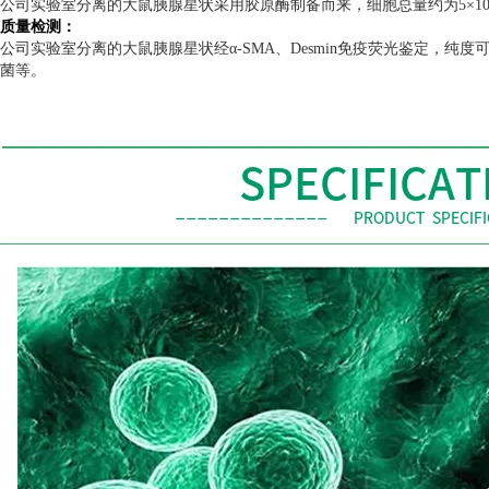
公司实验室分离的大鼠胰腺星状采用胶原酶制备而来，细胞总量约为
5
×
10
质量检测：
公司实验室分离的大鼠胰腺星状经α
-SMA
、
Desmin
免疫荧光鉴定，纯度
菌等。