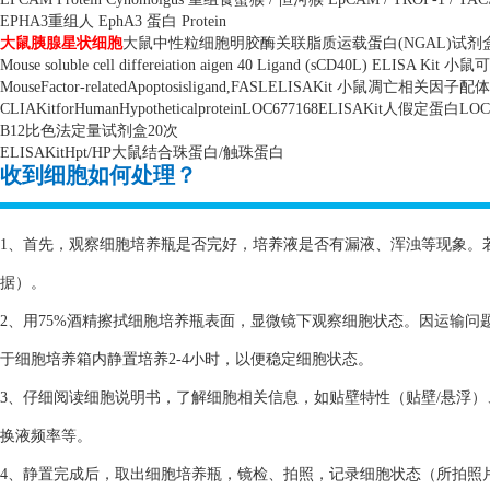
EPHA3
重组人
EphA3
蛋白
Protein
大鼠胰腺星状细胞
大鼠中性粒细胞明胶酶关联脂质运载蛋白
(NGAL)
试剂
Mouse soluble cell differeiation aigen 40 Ligand (sCD40L) ELISA Kit
小鼠可
MouseFactor-relatedApoptosisligand,FASLELISAKit
小鼠凋亡相关因子配体
CLIAKitforHumanHypotheticalproteinLOC677168ELISAKit
人假定蛋白
LOC
B12
比色法定量试剂盒
20
次
ELISAKitHpt/HP
大鼠结合珠蛋白
/
触珠蛋白
收到细胞如何处理？
1、首先，观察细胞培养瓶是否完好，培养液是否有漏液、浑浊等现象。
据）。
2、用75%酒精擦拭细胞培养瓶表面，显微镜下观察细胞状态。因运输
于细胞培养箱内静置培养2-4小时，以便稳定细胞状态。
3、仔细阅读细胞说明书，了解细胞相关信息，如贴壁特性（贴壁/悬浮
换液频率等。
4、静置完成后，取出细胞培养瓶，镜检、拍照，记录细胞状态（所拍照