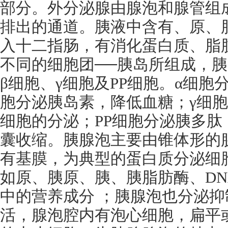
部分。外分泌腺由腺泡和腺管组
排出的通道。胰液中含有、原、
入十二指肠，有消化蛋白质、脂
不同的细胞团──胰岛所组成，
β细胞、γ细胞及
PP
细胞。α细胞
胞分泌胰岛素，降低血糖；γ细胞
细胞的分泌；
PP
细胞分泌胰多肽
囊收缩。胰腺泡主要由锥体形的
有基膜，为典型的蛋白质分泌细
如原、胰原、胰、胰脂肪酶、
D
中的营养成分 ；胰腺泡也分泌
活，腺泡腔内有泡心细胞，扁平