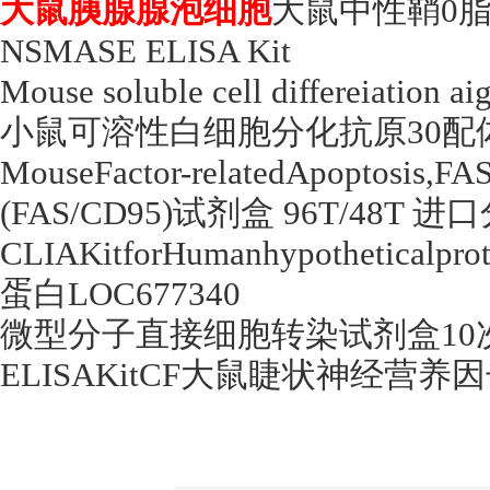
大鼠胰腺腺泡细胞
大鼠中性鞘
0
NSMASE ELISA Kit
Mouse soluble cell differeiation 
小鼠可溶性白细胞分化抗原
30
配
MouseFactor-relatedApoptosis,F
(FAS/CD95)
试剂盒
96T/48T
进口
CLIAKitforHumanhypotheticalpr
蛋白
LOC677340
微型分子直接细胞转染试剂盒
10
ELISAKitCF
大鼠睫状神经营养因