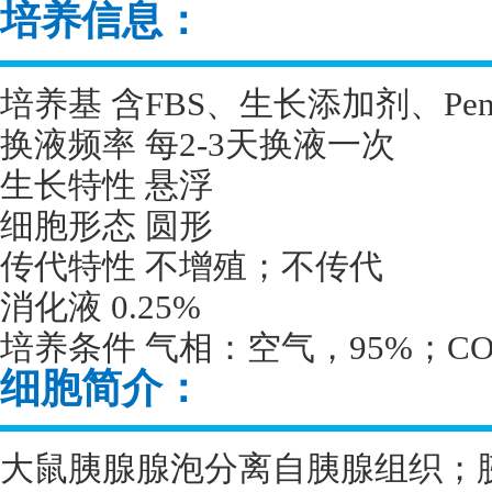
培养信息：
培养基 含
FBS
、生长添加剂、
Pen
换液频率 每
2-3
天换液一次
生长特性 悬浮
细胞形态 圆形
传代特性 不增殖；不传代
消化液
0.25%
培养条件 气相：空气，
95%
；
CO
细胞简介：
大鼠胰腺腺泡分离自胰腺组织；