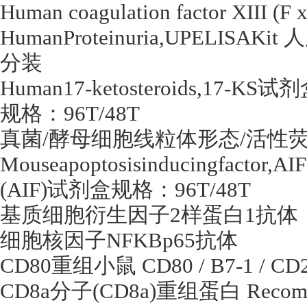
Human coagulation factor XIII (F 
HumanProteinuria,UPELISAKit
人
分装
Human17-ketosteroids,17-KS
试剂
规格：
96T/48T
真菌
/
酵母细胞线粒体形态
/
活性
Mouseapoptosisinducingfactor,AI
(AIF)
试剂盒规格：
96T/48T
基质细胞衍生因子
2
样蛋白
1
抗体
细胞核因子
NFKBp65
抗体
CD80
重组小鼠
CD80 / B7-1 / C
CD8a
分子
(CD8a)
重组蛋白
Recombi