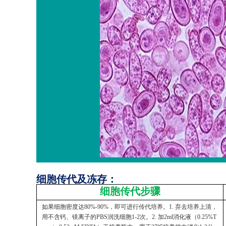
细胞传代及冻存：
细胞传代步骤
如果细胞密度达80%-90%，即可进行传代培养。1. 弃去培养上清，
用不含钙、镁离子的PBS润洗细胞1-2次。2. 加2ml消化液（0.25%T