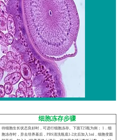
细胞冻存步骤
待细胞生长状态良好时，可进行细胞冻存。下面T25瓶为例； 1．细
胞冻存时，弃去培养基后，PBS清洗瓶底1-2次后加入1ml，细胞变圆