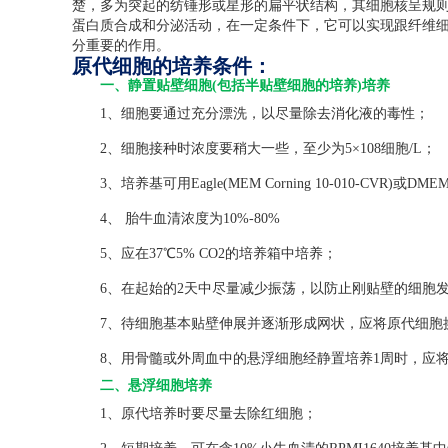
楚，多为突起的纺锤形或星形的扁平状结构，其细胞核呈规
蛋白质合成和分泌活动，在一定条件下，它可以实现跟纤维
分重要的作用。
原代细胞的培养条件：
一、静置贴壁细胞(包括半贴壁细胞的培养)培养
1、细胞要通过充分漂洗，以尽量除去消化液的毒性；
2、细胞接种时浓度要稍大一些，至少为5×108细胞/L；
3、培养基可用Eagle(MEM Corning 10-010-CVR)或DMEM(C
4、 胎牛血清浓度为10%-80%
5、应在37℃5% CO2的培养箱中培养；
6、在起始的2天中尽量减少振荡，以防止刚贴壁的细胞发
7、待细胞基本贴壁伸展并逐渐形成网状，应将原代细胞
8、用骨髓或外周血中的悬浮细胞经静置培养1周时，应将
二、悬浮细胞培养
1、原代培养时要尽量去除红细胞；