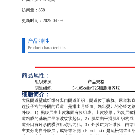
访问量：858
更新时间：2025-04-09
产品特性
Product characteristics
商品属性：
组织来源
产品规格
阴道组织
5
×
105cells/T25
细胞培养瓶
细胞简介：
大鼠阴道壁成纤维分离自阴道组织；阴道位于膀胱、尿道和
连接子宫与外阴的通道，是排出月经血、娩出婴儿的必经之
外膜。
1
）黏膜层由上皮和固有膜组成。上皮较厚，为复层鳞
道粘膜的基底层呈细波纹状起伏。
2
）肌层由平滑肌组织构成
道外口有环形的横纹肌称括约肌。
3
）外膜层为纤维膜，由结
主要分离自外膜层，成纤维细胞（
Fibroblast
）是疏松结缔组