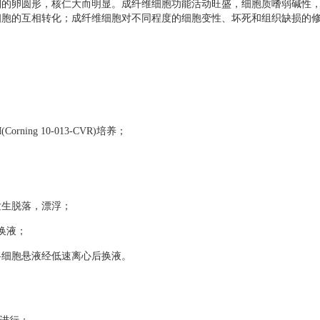
则的卵圆形，核仁大而明显。成纤维细胞功能活动旺盛，细胞质嗜弱碱性
细胞的互相转化；成纤维细胞对不同程度的细胞变性、坏死和组织缺损的
orning 10-013-CVR)培养；
生脱落，漂浮；
换液；
细胞悬液经低速离心后换液。