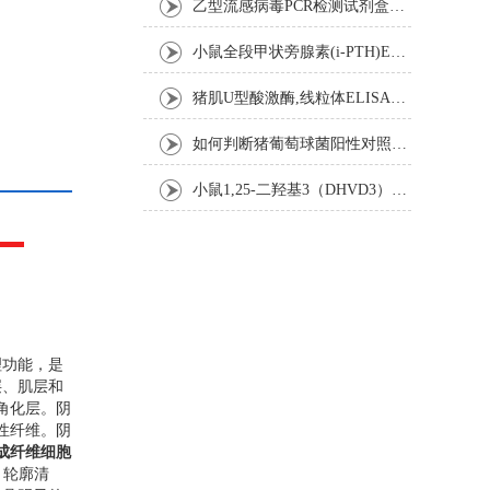
乙型流感病毒PCR检测试剂盒反应五要素
小鼠全段甲状旁腺素(i-PTH)ELISA试剂盒操作步骤
猪肌U型酸激酶,线粒体ELISA试剂盒注意事项
如何判断猪葡萄球菌阳性对照是否失效
小鼠1,25-二羟基3（DHVD3）elisa试剂盒操作步骤
理功能，是
层、肌层和
角化层。阴
性纤维。阴
成纤维细胞
，轮廓清