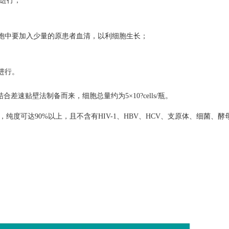
中进行；
中要加入少量的原患者血清，以利细胞生长；
进行。
结合差速贴壁法制备而来，细胞总量约为
5
×
10?cells/
瓶。
，纯度可达
90%
以上，且不含有
HIV-1
、
HBV
、
HCV
、支原体、细菌、酵