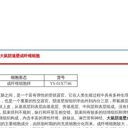
大鼠阴道壁成纤维细胞
细胞形态
货号
成纤维细胞样
YS-01X7746
直肠之间，是一个富有弹性的管状器官。它在人类生殖过程中具有多种生
路，也是一个重要的性交器官。阴道壁按组织学由外到内分三层，即黏膜
状上皮，从基底层到表层由基底层、旁基底层、中间层和表层组成。没有
，肌束排列不规则，纵行和环形互相交错。肌束间有较多的结缔组织和弹
缔组织构成，内含丰富的弹性纤维、静脉丛、淋巴管和神经。
大鼠阴道壁
织的主要细胞成分，由胚胎时期的间充质细胞分化而来。成纤维细胞较大