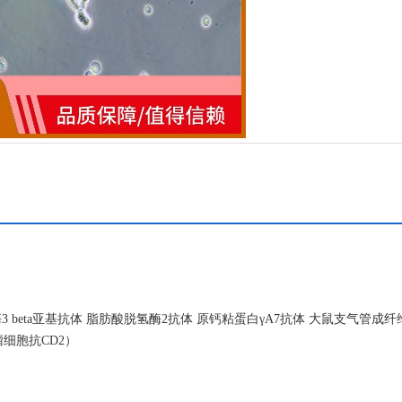
eta亚基抗体 脂肪酸脱氢酶2抗体 原钙粘蛋白γA7抗体 大鼠支气管成纤
瘤细胞抗CD2）