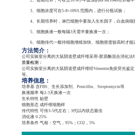
2、短期培养，可在含10%小牛血清的RPMI1640培养基
3、细胞浓度可在5-8×109/L范围内，进行分瓶试验；
4、长期培养时，淋巴细胞中要加入生长因子，白血病细胞
5、细胞换液一般每隔3天需半量换液一次；
6、细胞传代一般待细胞增殖加快、细胞密度较高时才能
方法简介：
公司实验室分离的大鼠阴道壁成纤维采用
-
胶原酶混合消化法
质量检测：
公司实验室分离的大鼠阴道壁成纤维经
Vimentin
免疫荧光鉴定
等。
培养信息：
培养基 含
FBS
、生长添加剂、
Penicillin
、
Streptomycin
等
换液频率 每
2-3
天换液一次
生长特性 贴壁
细胞形态 成纤维细胞样
传代特性 可传
3-5
代左右；
3
代以内状态最佳
消化液
0.25%
培养条件 气相：空气，
95%
；
CO2
，
5%