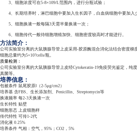
3、细胞浓度可在5-8×109/L范围内，进行分瓶试验；
4、长期培养时，淋巴细胞中要加入生长因子，白血病细胞中要加入
5、细胞换液一般每隔3天需半量换液一次；
6、细胞传代一般待细胞增殖加快、细胞密度较高时才能进行。
方法简介：
公司实验室分离的大鼠胰腺导管上皮采用
-
胶原酶混合消化法结合密度梯
细胞总量约为
5
×
10?cells/
瓶。
质量检测：
公司实验室分离的大鼠胰腺导管上皮经
Cytokeratin-19
免疫荧光鉴定，纯
真菌等。
培养信息：
包被条件 鼠尾胶原Ⅰ（
2-5
μ
g/cm2
）
培养基 含
FBS
、生长添加剂、
Penicillin
、
Streptomycin
等
换液频率 每
2-3
天换液一次
生长特性 贴壁
细胞形态 上皮细胞样
传代特性 可传
1-2
代
消化液
0.25%
培养条件 气相：空气，
95%
；
CO2
，
5%