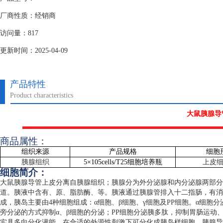
厂商性质：经销商
访问量：817
更新时间：2025-04-09
产品特性
Product characteristics
大鼠胰腺导
商品属性：
组织来源
产品规格
细胞
胰腺组织
5
×
105cells/T25
细胞培养瓶
上皮
细胞简介：
大鼠胰腺导管上皮分离自胰腺组织；胰腺分为外分泌腺和内分泌腺两部分
道。胰液中含有、原、脂肪酶、等。胰液通过胰腺管排入十二指肠，有消
成，胰岛主要由
4
种细胞组成：α细胞、β细胞、γ细胞及
PP
细胞。α细胞分
旁分泌的方式抑制α、β细胞的分泌；
PP
细胞分泌胰多肽，抑制胃肠运动
实具多向分化潜能，在合适的外源性刺激下可分化成胰岛样细胞，胰腺导