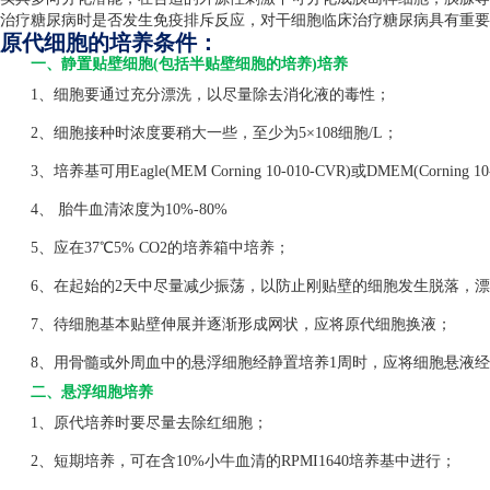
治疗糖尿病时是否发生免疫排斥反应，对干细胞临床治疗糖尿病具有重要
原代细胞的培养条件：
一、静置贴壁细胞(包括半贴壁细胞的培养)培养
1、细胞要通过充分漂洗，以尽量除去消化液的毒性；
2、细胞接种时浓度要稍大一些，至少为5×108细胞/L；
3、培养基可用Eagle(MEM Corning 10-010-CVR)或DMEM(Corning 1
4、 胎牛血清浓度为10%-80%
5、应在37℃5% CO2的培养箱中培养；
6、在起始的2天中尽量减少振荡，以防止刚贴壁的细胞发生脱落，漂
7、待细胞基本贴壁伸展并逐渐形成网状，应将原代细胞换液；
8、用骨髓或外周血中的悬浮细胞经静置培养1周时，应将细胞悬液经
二、悬浮细胞培养
1、原代培养时要尽量去除红细胞；
2、短期培养，可在含10%小牛血清的RPMI1640培养基中进行；