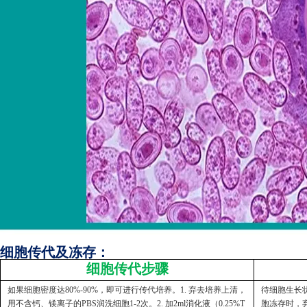
细胞传代及冻存：
细胞传代步骤
如果细胞密度达80%-90%，即可进行传代培养。1. 弃去培养上清，
待细胞生长状
用不含钙、镁离子的PBS润洗细胞1-2次。2. 加2ml消化液（0.25%T
胞冻存时，弃