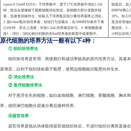
rypsin-0.53mM EDTA）于培养瓶中，置于37℃培养箱中消化1-2分
脱落后，加入
钟，然后在显微镜下观察细胞消化情况，若细胞大部分变圆并脱
00RPM离
落，迅速拿回操作台，轻敲几下培养瓶后加少量培养基终止消化。
10%。加入
3. 按6-8ml/瓶补加培养基，轻轻打匀后吸出，在1000RPM条件下离
意冻存管做好
心4分钟，弃去上清液，补加1-2mL培养液后吹匀。4. 将细胞悬液
胞冻存。3．
按1：2到1：5的比例分到新的含8ml培养基的新皿中或者瓶中。
小时以后转
原代细胞的培养方法一般有以下4种：
① 组织块培养法
组织块培养是常用、简便易行和成功率较高的原代培养方法。其基本方
原薄层，以利于组织块粘着于瓶壁，使周边细胞能沿瓶壁向外生长。
② 消化培养法
③ 悬浮细胞培养法
对于悬浮生长的细胞，如白血病细胞、淋巴细胞、骨髓细胞、胸水和
养，或经淋巴细胞分层液分离后接种培养。
④器官培养
器官培养是指从供体取得器官或组织块后，不进行组织分离而直接在