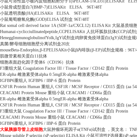
小鼠可溶性血小板内皮细胞粘附分子
1(sPECAM-1/sCD31)ELISAKit
ELI
小鼠骨成型蛋白
7(BMP-7)ELISAKit
ELISA.
96T/48T
小鼠透明质酸
(HA)ELISAKit
ELISA.
96T/48T
小鼠葡萄糖氧化酶
(GOD)ELISA
试剂盒
96T/48T
Rat somal cell derived factor 1A (SDF-1a/CXCL12) ELISA Kit
大鼠基质细
Humanai-cyclicciullinatedpeptide,CCPELISAKit
人抗环胍肽抗体
(CCP)
试剂
HeneggImmunoglobulinofYolk,IgY
试剂盒鸡卵黄免疫球蛋白
(IgY)
试剂盒规
真菌
/
酵母细胞细胞壁分离试剂盒
20
次
mouseBeta-Endorphin,
β
-EPELISAKit
小鼠β内啡肽
(
β
-EP)
试剂盒规格：
96T/
肌微管素相关蛋白
11
抗体
细胞表面趋化因子受体
6
（
CD196
）抗体
F3
重组大鼠
Coagulation Factor III / Tissue Factor / CD142
蛋白
Protein
ER-alpha
雌激素受体
alpha 0.5mgER-alpha
雌激素受体
alpha
IGFBP6
重组人
IGFBP6 / IBP-6
蛋白
Protein
CSF1R Protein Human
重组人
CSF1R / MCSF Receptor / CD115
蛋白
(aa 5
CEACAM1 Protein Mouse
重组小鼠
CEACAM1 / CD66a
蛋白
ER-alpha
雌激素受体
alpha 0.5mgER-alpha
雌激素受体
alpha
CSF1R Protein Human
重组人
CSF1R / MCSF Receptor / CD115
蛋白
(aa 5
F3
重组大鼠
Coagulation Factor III / Tissue Factor / CD142
蛋白
Protein
CEACAM1 Protein Mouse
重组小鼠
CEACAM1 / CD66a
蛋白
IGFBP6
重组人
IGFBP6 / IBP-6
蛋白
Protein
大鼠胰腺导管上皮细胞
大鼠肿瘤坏死因子α
(TNF
α
)
试剂盒 ，英文名：
TN
Mouse soluble P selectin (sP-selectin) ELISA Kit
小鼠可溶性
P
选择素
(sP-sele