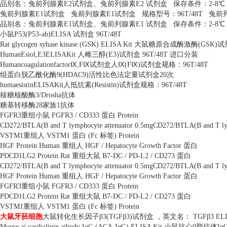
品别名：兔前列腺素
E2
试剂盒、兔前列腺素
E2
试剂盒
保存条件：
2-8
℃
兔前列腺素
E1
试剂盒
兔前列腺素
E1
试剂盒
规格型号：
96T/48T
兔前
品别名：兔前列腺素
E1
试剂盒、兔前列腺素
E1
试剂盒
保存条件：
2-8
℃
小鼠
P53(P53-ab)ELISA
试剂盒
96T/48T
Rat glycogen syhase kinase (GSK) ELISA Kit
大鼠糖原合成酶激酶
(GSK)
试
HumanEsiol,E3ELISAKit
人雌三醇
(E3)
试剂盒
96T/48T
进口分装
Humancoagulationfactor
Ⅸ
,F
Ⅸ试剂盒人Ⅸ
(F
Ⅸ
)
试剂盒规格：
96T/48T
组蛋白脱乙酰化酶
9(HDAC9)
活性比色法定量试剂盒
20
次
humaesistinELISAKit
人抵抗素
(Resistin)
试剂盒规格：
96T/48T
核糖核酸酶
3/Drosha
抗体
糖基转移酶
28
家族
1
抗体
FGFR3
重组小鼠
FGFR3 / CD333
蛋白
Protein
CD272/BTLA(B and T lymphocyte attenuator 0.5mgCD272/BTLA(B and T lym
VSTM1
重组人
VSTM1
蛋白
(Fc
标签
) Protein
HGF Protein Human
重组人
HGF / Hepatocyte Growth Factor
蛋白
PDCD1LG2 Protein Rat
重组大鼠
B7-DC / PD-L2 / CD273
蛋白
CD272/BTLA(B and T lymphocyte attenuator 0.5mgCD272/BTLA(B and T lym
HGF Protein Human
重组人
HGF / Hepatocyte Growth Factor
蛋白
FGFR3
重组小鼠
FGFR3 / CD333
蛋白
Protein
PDCD1LG2 Protein Rat
重组大鼠
B7-DC / PD-L2 / CD273
蛋白
VSTM1
重组人
VSTM1
蛋白
(Fc
标签
) Protein
大鼠牙胚细胞
大鼠转化生长因子β
3(TGF
β
3)
试剂盒 ，英文名：
TGF
β
3 EL
Mouse ai cardiolipin aibody IgG (ACA-IgG) ELISA Kit
小鼠抗心
0
脂抗体
Ig