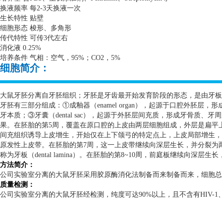
换液频率 每
2-3
天换液一次
生长特性 贴壁
细胞形态 梭形、多角形
传代特性 可传
3
代左右
消化液
0.25%
培养条件 气相：空气，
95%
；
CO2
，
5%
细胞简介：
大鼠牙胚分离自牙胚组织；牙胚是牙齿最开始发育阶段的形态，是由牙板
牙胚有三部分组成：①成釉器（
enamel organ
），起源于口腔外胚层，形
牙本质；③牙囊（
dental sac
），起源于外胚层间充质，形成牙骨质、牙周
果。在胚胎的第
5
周，覆盖在原口腔的上皮由两层细胞组成，外层是扁平
间充组织诱导上皮增生，开始仅在上下颌弓的特定点上，上皮局部增生，
原发性上皮带。在胚胎的第
7
周，这一上皮带继续向深层生长，并分裂为
称为牙板（
dental lamina
）。在胚胎的第
8~10
周，前庭板继续向深层生长
方法简介：
公司实验室分离的大鼠牙胚采用胶原酶消化法制备而来制备而来，细胞总
质量检测：
公司实验室分离的大鼠牙胚经检测，纯度可达
90%
以上，且不含有
HIV-1