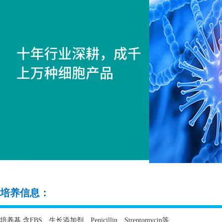
培养信息：
培养基 含
FBS
、生长添加剂、
Penicillin
、
Streptomycin
等