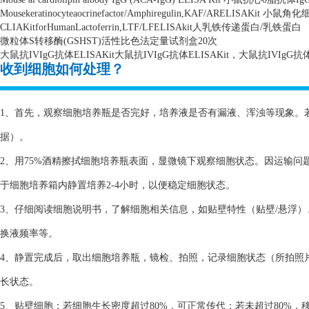
Mousekeratinocyteaocrinefactor/Amphiregulin,KAF/ARELISAKit
小鼠角化
CLIAKitforHumanLactoferrin,LTF/LFELISAkit
人乳铁传递蛋白
/
乳铁蛋白
微粒体
S
转移酶
(GSHST)
活性比色法定量试剂盒
20
次
大鼠抗
IVIgG
抗体
ELISAKit
大鼠抗
IVIgG
抗体
ELISAKit
，大鼠抗
IVIgG
抗
收到细胞如何处理？
1、首先，观察细胞培养瓶是否完好，培养液是否有漏液、浑浊等现象。
据）。
2、用75%酒精擦拭细胞培养瓶表面，显微镜下观察细胞状态。因运输
于细胞培养箱内静置培养2-4小时，以便稳定细胞状态。
3、仔细阅读细胞说明书，了解细胞相关信息，如贴壁特性（贴壁/悬浮
换液频率等。
4、静置完成后，取出细胞培养瓶，镜检、拍照，记录细胞状态（所拍照
长状态。
5、贴壁细胞：若细胞生长密度超过80%，可正常传代；若未超过80%，