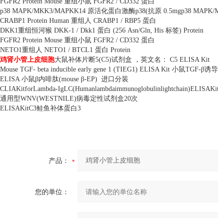
FGFR2 Protein Mouse
重组小鼠
FGFR2 / CD332
蛋白
p38 MAPK/MKK3/MAPKK14
原活化蛋白激酶
p38(
抗原
0.5mgp38 MAPK
CRABP1 Protein Human
重组人
CRABP1 / RBP5
蛋白
DKK1
重组恒河猴
DKK-1 / Dkk1
蛋白
(256 Asn/Gln, His
标签
) Protein
FGFR2 Protein Mouse
重组小鼠
FGFR2 / CD332
蛋白
NETO1
重组人
NETO1 / BTCL1
蛋白
Protein
鸡肾小管上皮细胞
大鼠补体片断
5(C5)
试剂盒 ，英文名：
C5 ELISA Kit
Mouse TGF- beta inducible early gene 1 (TIEG1) ELISA Kit
小鼠
TGF-
β诱
ELISA
小鼠β内啡肽
(mouse
β
-EP)
进口分装
CLIAKitforLambda-IgLC(Humanlambdaimmunoglobulinlightchain)ELISAKi
通用型
WNV(WESTNILE)
病毒定性试剂盒
20
次
ELISAKitC3
鲑鱼补体蛋白
3
产品：
您的单位：