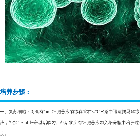
培养步骤：
一、复苏细胞：将含有1mL细胞悬液的冻存管在37℃水浴中迅速摇晃解冻，
液，补加4-6mL培养基后吹匀。然后将所有细胞悬液加入培养瓶中培养
度。