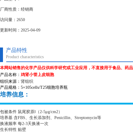
厂商性质：经销商
访问量：2650
更新时间：2025-04-09
产品特性
Product characteristics
本网站销售的化学产品仅供科学研究或工业应用，不直接用于食品、药品
产品名称：
鸡肾小管上皮细胞
组织来源：
肾组织
产品规格：
5
×
105cells/T25
细胞培养瓶
培养信息：
包被条件 鼠尾胶原Ⅰ（
2-5
μ
g/cm2
）
培养基 含
FBS
、生长添加剂、
Penicillin
、
Streptomycin
等
换液频率 每
2-3
天换液一次
生长特性 贴壁