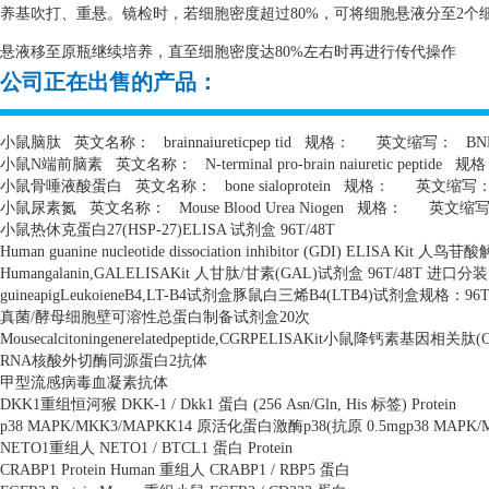
养基吹打、重悬。镜检时，若细胞密度超过80%，可将细胞悬液分至2个细
悬液移至原瓶继续培养，直至细胞密度达80%左右时再进行传代操作
公司正在出售的产品：
小鼠脑肽
英文名称：
brainnaiureticpep tid
规格：
英文缩写：
BN
小鼠
N
端前脑素
英文名称：
N-terminal pro-brain naiuretic peptide
规格
小鼠骨唾液酸蛋白
英文名称：
bone sialoprotein
规格：
英文缩写
小鼠尿素氮
英文名称：
Mouse Blood Urea Niogen
规格：
英文缩
小鼠热休克蛋白
27(HSP-27)ELISA
试剂盒
96T/48T
Human guanine nucleotide dissociation inhibitor (GDI) ELISA Kit
人鸟苷酸
Humangalanin,GALELISAKit
人甘肽
/
甘素
(GAL)
试剂盒
96T/48T
进口分装
guineapigLeukoieneB4,LT-B4
试剂盒豚鼠白三烯
B4(LTB4)
试剂盒规格：
96T
真菌
/
酵母细胞壁可溶性总蛋白制备试剂盒
20
次
Mousecalcitoningenerelatedpeptide,CGRPELISAKit
小鼠降钙素基因相关肽
(
RNA
核酸外切酶同源蛋白
2
抗体
甲型流感病毒血凝素抗体
DKK1
重组恒河猴
DKK-1 / Dkk1
蛋白
(256 Asn/Gln, His
标签
) Protein
p38 MAPK/MKK3/MAPKK14
原活化蛋白激酶
p38(
抗原
0.5mgp38 MAPK
NETO1
重组人
NETO1 / BTCL1
蛋白
Protein
CRABP1 Protein Human
重组人
CRABP1 / RBP5
蛋白