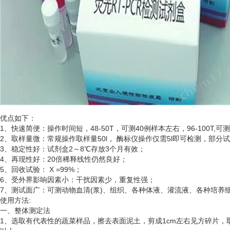
优点如下：
1、快速简便：操作时间短，48-50T，可测40例样本左右，96-100T,可
2、取样量微：常规操作取样量50l， 酶标仪操作仅需5l即可检测，部分
3、稳定性好：试剂盒2～8℃存放3个月有效；
4、再现性好：20倍稀释线性仍然良好；
5、回收试验： X =99%；
6、受外界影响因素小：干扰因素少，重复性强；
7、测试面广：可测动物血清(浆)、组织、各种体液、灌流液、各种培
使用方法
:
一、整体测定法
1、选取有代表性的蔬菜样品，擦去表面泥土，剪成1cm左右见方碎片，取5