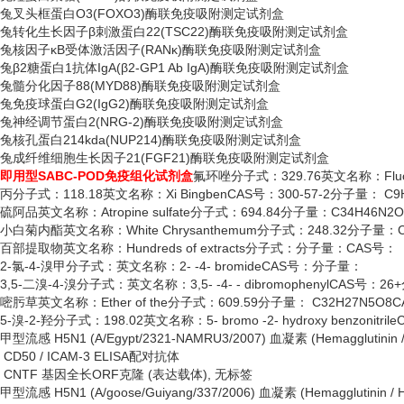
兔叉头框蛋白
O3(FOXO3)酶联免疫吸附测定试剂盒
兔转化生长因子
β刺激蛋白22(TSC22)酶联免疫吸附测定试剂盒
兔核因子
κB受体激活因子(RANκ)酶联免疫吸附测定试剂盒
兔
β2糖蛋白1抗体IgA(β2-GP1 Ab IgA)酶联免疫吸附测定试剂盒
兔髓分化因子
88(MYD88)酶联免疫吸附测定试剂盒
兔免疫球蛋白
G2(IgG2)酶联免疫吸附测定试剂盒
兔神经调节蛋白
2(NRG-2)酶联免疫吸附测定试剂盒
兔核孔蛋白
214kda(NUP214)酶联免疫吸附测定试剂盒
兔成纤维细胞生长因子
21(FGF21)酶联免疫吸附测定试剂盒
即用型
SABC-POD免疫组化试剂盒
氟环唑分子式：
329.76英文名称：Fluo
丙分子式：
118.18英文名称：Xi BingbenCAS号：300-57-2分子量： C9
硫阿品英文名称：
Atropine sulfate分子式：694.84分子量：C34H46N2O
小白菊内酯英文名称：
White Chrysanthemum分子式：248.32分子量：C
百部提取物英文名称：
Hundreds of extracts分子式：分子量：CAS号：
2-氯-4-溴甲分子式：英文名称：2- -4- bromideCAS号：分子量：
3,5-二溴-4-溴分子式：英文名称：3,5- -4- - dibromophenylCAS号：2
嘧肟草英文名称：
Ether of the分子式：609.59分子量： C32H27N5O8C
5-溴-2-羟分子式：198.02英文名称：5- bromo -2- hydroxy benzonitri
甲型流感
H5N1 (A/Egypt/2321-NAMRU3/2007) 血凝素 (Hemaggluti
CD50 / ICAM-3 ELISA配对抗体
CNTF 基因全长ORF克隆 (表达载体), 无标签
甲型流感
H5N1 (A/goose/Guiyang/337/2006) 血凝素 (Hemagglutin