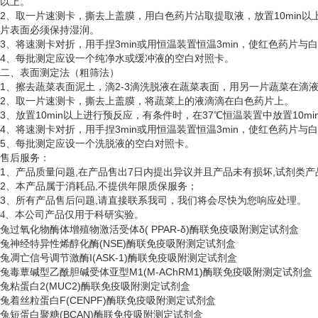
以上。
2、取一片速测卡，撕去上盖膜，用白色药片沾取提取液，放置10min以
片表面必须保持湿润。
3、将速测卡对折，用手捏3min或用恒温装置恒温3min，使红色药片
4、每批测定应设一个纯净水或缓冲液的空白对照卡。
二、表面测定法（粗筛法）
1、擦去蔬菜表面泥土，滴2-3滴洗脱液在蔬菜表面，用另一片蔬菜在滴
2、取一片速测卡，撕去上盖膜，将蔬菜上的液滴滴在白色药片上。
3、放置10min以上进行预反应，有条件时，在37℃恒温装置中放置10
4、将速测卡对折，用手捏3min或用恒温装置恒温3min，使红色药片
5、每批测定应设一个洗脱液的空白对照卡。
售后服务：
1、产品质量问题,在产品售出7日内提出异议并且产品未有损坏,试剂类产
2、本产品属于消耗品,不提供年限质保服务；
3、所有产品售后问题,请直接联系我司，我们将会尽快为您响应处理。
、
4
本公司产品仅用于科研实验。
兔过氧化物酶体增殖物激活受体
δ( PPAR-δ)酶联免疫吸附测定试剂盒
兔神经特异性烯醇化酶
(NSE)酶联免疫吸附测定试剂盒
兔凋亡信号调节激酶
I(ASK-1)酶联免疫吸附测定试剂盒
兔毒蕈碱型乙酰胆碱受体亚型
M1(M-AChRM1)酶联免疫吸附测定试剂盒
兔粘蛋白
2(MUC2)酶联免疫吸附测定试剂盒
兔着丝粒蛋白
F(CENPF)酶联免疫吸附测定试剂盒
兔短蛋白聚糖
(BCAN)酶联免疫吸附测定试剂盒