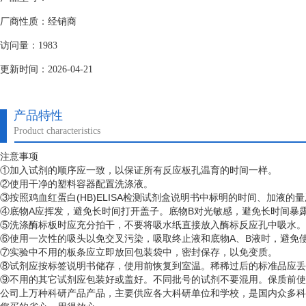
厂商性质：经销商
访问量：1983
更新时间：2026-04-21
产品特性
Product characteristics
注意事项
①加入试剂的顺序应一致，以保证所有反应板孔温育的时间一样。
②使用干净的塑料容器配置洗涤液。
③按照鸡血红蛋白(HB)ELISA检测试剂盒说明书中标明的时间、加液的
④底物A应挥发，避免长时间打开盖子。底物B对光敏感，避免长时间暴
⑤洗涤酶标板时应充分拍干，不要将吸水纸直接放入酶标反应孔中吸水。
⑥使用一次性的吸头以免交叉污染，吸取终止液和底物A、B液时，避免使
⑦实验中不用的板条应立即放回包装袋中，密封保存，以免变质。
⑧试剂应按标签说明书储存，使用前恢复到室温。稀稀过后的标准品应丢
⑨不用的其它试剂应包装好或盖好。不同批号的试剂不要混用。保质前使
公司上万种科研产品产品，主要供应各大科研单位和学校，是国内众多科