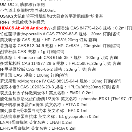
UM-UC-3, 膀胱移行细胞
小气道上皮细胞*培养基
100mL
USMC(大鼠血管平滑肌细胞)大鼠食管平滑肌细胞*培养基
RN-s, 大鼠纹状体神经元
HDAC5 Ab-498 Antibody
八角茴香油
CAS 84775-42-8 规格：0.2ml 
竹红菌甲素
;hypocrellin A CAS 77029-83-5 规格：20mg 订购|咨询
美决明子素
CAS 规格：HPLC≥98%;20mg 订购|咨询
薯蓣皂素
CAS 512-04-9 规格：HPLC≥98%，20mg/vial 订购|咨询
烈香杜鹃
CAS 规格：1g 订购|咨询
鼠李糖
;L-Rhamse moh CAS 6155-35-7 规格：100mg 订购|咨询
多烯紫杉醇
CAS 114977-28-5 规格：HPLC≥98%;20mg 订购|咨询
N-甲基野靛碱 CAS 486-86-2 规格：20mg 订购|咨询
罗非班
CAS 规格：100mg 订购|咨询
罗汉果甜
IV;Mogroside IV CAS 88915-64-4 规格：10mg 订购|咨询
原苏木素
B CAS 102036-29-3 规格：HPLC≥98%;20mg 订购|咨询
表皮生长因子样激素受体
1 英文名称：EMR1 0.2ml
酸化丝裂原活化蛋白激酶
1/2抗体 英文名称：phospho-ERK1 (Thr197 +Thr
电子转移黄素蛋白
α抗体 英文名称：ETFA 0.2ml
前列腺素
E受体蛋白4抗体 英文名称：EP4 0.1ml
风疹病毒糖蛋白抗体
英文名称：
E1 glycoprotein 0.2ml
ENAH蛋白抗体 英文名称：ENAH 0.2ml
EFR3A蛋白抗体 英文名称：EFR3A 0.2ml