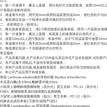
以上。
2、取一片速测卡，撕去上盖膜，用白色药片沾取提取液，放置10min以
片表面必须保持湿润。
3、将速测卡对折，用手捏3min或用恒温装置恒温3min，使红色药片
4、每批测定应设一个纯净水或缓冲液的空白对照卡。
二、表面测定法（粗筛法）
1、擦去蔬菜表面泥土，滴2-3滴洗脱液在蔬菜表面，用另一片蔬菜在滴
2、取一片速测卡，撕去上盖膜，将蔬菜上的液滴滴在白色药片上。
3、放置10min以上进行预反应，有条件时，在37℃恒温装置中放置10
4、将速测卡对折，用手捏3min或用恒温装置恒温3min，使红色药片
5、每批测定应设一个洗脱液的空白对照卡。
售后服务：
1、产品质量问题,在产品售出7日内提出异议并且产品未有损坏,试剂类产
2、本产品属于消耗品,不提供年限质保服务；
3、所有产品售后问题,请直接联系我司，我们将会尽快为您响应处理。
、
4
本公司产品仅用于科研实验。
香菇
Lentinula edodes地衣芽孢杆菌 Bacillus licheniformis
木瓜蛋白酶
(含100mL酶解缓冲液)10mL
大鼠肾上腺嗜鉻细胞瘤细胞（高分化）英文名称：
PC-12（高分化）
CNE1, 鼻咽细胞系成巨核细胞白血病细胞
大鼠肾上腺嗜鉻细胞瘤细胞（低分）英文名称：
PC-12（低分）
鸡鼻炎合成培养基
1万毫升/袋国产/进口
杆菌属
Lactobacillus sp.胶韧革菌 Gloeostereum incarnatum