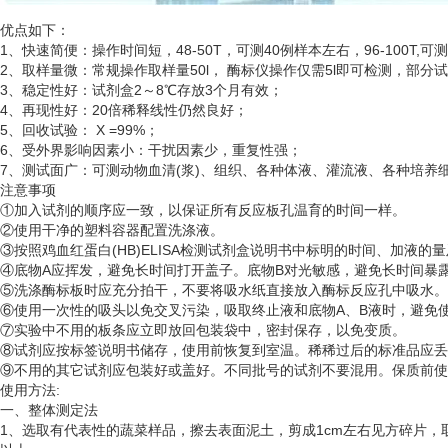
优点如下：
1、快速简便：操作时间短，48-50T，可测40例样本左右，96-100T,可
2、取样量微：常规操作取样量50l， 酶标仪操作仅需5l即可检测，部分
3、稳定性好：试剂盒2～8℃存放3个月有效；
4、再现性好：20倍稀释线性仍然良好；
5、回收试验： X =99%；
6、受外界影响因素小：干扰因素少，重复性强；
7、测试面广：可测动物血清(浆)、组织、各种体液、灌流液、各种培
注意事项
①加入试剂的顺序应一致，以保证所有反应板孔温育的时间一样。
②使用干净的塑料容器配置洗涤液。
③按照鸡血红蛋白(HB)ELISA检测试剂盒说明书中标明的时间、加液的
④底物A应挥发，避免长时间打开盖子。底物B对光敏感，避免长时间暴
⑤洗涤酶标板时应充分拍干，不要将吸水纸直接放入酶标反应孔中吸水。
⑥使用一次性的吸头以免交叉污染，吸取终止液和底物A、B液时，避免使
⑦实验中不用的板条应立即放回包装袋中，密封保存，以免变质。
⑧试剂应按标签说明书储存，使用前恢复到室温。稀稀过后的标准品应丢
⑨不用的其它试剂应包装好或盖好。不同批号的试剂不要混用。保质前使
使用方法
:
一、整体测定法
1、选取有代表性的蔬菜样品，擦去表面泥土，剪成1cm左右见方碎片，取5