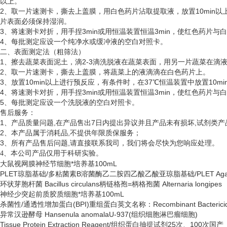
以上。
2、取一片速测卡，撕去上盖膜，用白色药片沾取提取液，放置10min以
片表面必须保持湿润。
3、将速测卡对折，用手捏3min或用恒温装置恒温3min，使红色药片
4、每批测定应设一个纯净水或缓冲液的空白对照卡。
二、表面测定法（粗筛法）
1、擦去蔬菜表面泥土，滴2-3滴洗脱液在蔬菜表面，用另一片蔬菜在滴
2、取一片速测卡，撕去上盖膜，将蔬菜上的液滴滴在白色药片上。
3、放置10min以上进行预反应，有条件时，在37℃恒温装置中放置10
4、将速测卡对折，用手捏3min或用恒温装置恒温3min，使红色药片
5、每批测定应设一个洗脱液的空白对照卡。
售后服务：
1、产品质量问题,在产品售出7日内提出异议并且产品未有损坏,试剂类产
2、本产品属于消耗品,不提供年限质保服务；
3、所有产品售后问题,请直接联系我司，我们将会尽快为您响应处理。
、
4
本公司产品仅用于科研实验。
大鼠视网膜神经节细胞*培养基
100mL
PLET琼脂基础/多粘菌素B溶菌酶乙二胺四乙酸乙酸亚琼脂基础/PLET Aga
环状芽胞杆菌
Bacillus circulans柄链格孢=柄格孢菌 Alternaria longipes
神经少突起前质胶质细胞*培养基
100mL
杀菌性
/通透性增加蛋白(BPI)重组蛋白英文名称：Recombinant Bactericidal/Perm
异常汉逊酵母
Hansenula anomalaU-937(组织细胞淋巴瘤细胞)
Tissue Protein Extraction Reagent/组织蛋白抽提试剂25次、100次国产