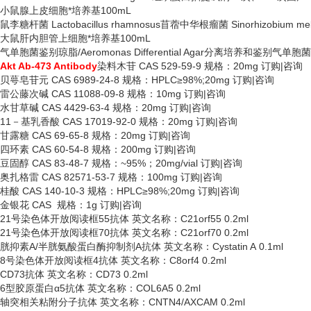
小鼠腺上皮细胞*培养基
100mL
鼠李糖杆菌
Lactobacillus rhamnosus苜蓿中华根瘤菌 Sinorhizobium meli
大鼠肝内胆管上细胞*培养基
100mL
气单胞菌鉴别琼脂
/Aeromonas Differential Agar分离培养和鉴别气单
Akt Ab-473 Antibody
染料木苷
CAS 529-59-9 规格：20mg 订购|咨询
贝萼皂苷元
CAS 6989-24-8 规格：HPLC≥98%;20mg 订购|咨询
雷公藤次碱
CAS 11088-09-8 规格：10mg 订购|咨询
水甘草碱
CAS 4429-63-4 规格：20mg 订购|咨询
11－基乳香酸 CAS 17019-92-0 规格：20mg 订购|咨询
甘露糖
CAS 69-65-8 规格：20mg 订购|咨询
四环素
CAS 60-54-8 规格：200mg 订购|咨询
豆固醇
CAS 83-48-7 规格：~95%；20mg/vial 订购|咨询
奥扎格雷
CAS 82571-53-7 规格：100mg 订购|咨询
桂酸
CAS 140-10-3 规格：HPLC≥98%;20mg 订购|咨询
金银花
CAS 规格：1g 订购|咨询
21号染色体开放阅读框55抗体 英文名称：C21orf55 0.2ml
21号染色体开放阅读框70抗体 英文名称：C21orf70 0.2ml
胱抑素
A/半胱氨酸蛋白酶抑制剂A抗体 英文名称：Cystatin A 0.1ml
8号染色体开放阅读框4抗体 英文名称：C8orf4 0.2ml
CD73抗体 英文名称：CD73 0.2ml
6型胶原蛋白α5抗体 英文名称：COL6A5 0.2ml
轴突相关粘附分子抗体
英文名称：
CNTN4/AXCAM 0.2ml