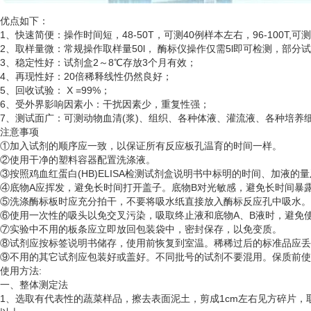
优点如下：
1、快速简便：操作时间短，48-50T，可测40例样本左右，96-100T,可
2、取样量微：常规操作取样量50l， 酶标仪操作仅需5l即可检测，部分
3、稳定性好：试剂盒2～8℃存放3个月有效；
4、再现性好：20倍稀释线性仍然良好；
5、回收试验： X =99%；
6、受外界影响因素小：干扰因素少，重复性强；
7、测试面广：可测动物血清(浆)、组织、各种体液、灌流液、各种培
注意事项
①加入试剂的顺序应一致，以保证所有反应板孔温育的时间一样。
②使用干净的塑料容器配置洗涤液。
③按照鸡血红蛋白(HB)ELISA检测试剂盒说明书中标明的时间、加液的
④底物A应挥发，避免长时间打开盖子。底物B对光敏感，避免长时间暴
⑤洗涤酶标板时应充分拍干，不要将吸水纸直接放入酶标反应孔中吸水。
⑥使用一次性的吸头以免交叉污染，吸取终止液和底物A、B液时，避免使
⑦实验中不用的板条应立即放回包装袋中，密封保存，以免变质。
⑧试剂应按标签说明书储存，使用前恢复到室温。稀稀过后的标准品应丢
⑨不用的其它试剂应包装好或盖好。不同批号的试剂不要混用。保质前使
使用方法
:
一、整体测定法
1、选取有代表性的蔬菜样品，擦去表面泥土，剪成1cm左右见方碎片，取5