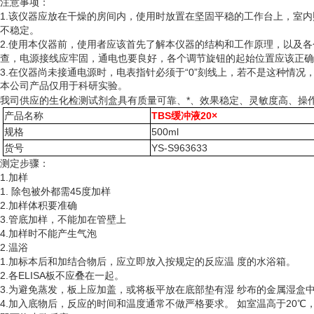
注意事项：
1.该仪器应放在干燥的房间内，使用时放置在坚固平稳的工作台上，室
不稳定。
2.使用本仪器前，使用者应该首先了解本仪器的结构和工作原理，以及
查，电源接线应牢固，通电也要良好，各个调节旋钮的起始位置应该正确
3.在仪器尚未接通电源时，电表指针必须于“0”刻线上，若不是这种情
本公司产品仅用于科研实验。
我司供应的生化检测试剂盒具有质量可靠、*、效果稳定、灵敏度高、操
产品名称
TBS缓冲液20×
规格
500ml
货号
YS-S963633
测定步骤：
1.加样
1. 除包被外都需45度加样
2.加样体积要准确
3.管底加样，不能加在管壁上
4.加样时不能产生气泡
2.温浴
1.加标本后和加结合物后，应立即放入按规定的反应温 度的水浴箱。
2.各ELISA板不应叠在一起。
3.为避免蒸发，板上应加盖，或将板平放在底部垫有湿 纱布的金属湿盒
4.加入底物后，反应的时间和温度通常不做严格要求。 如室温高于20℃