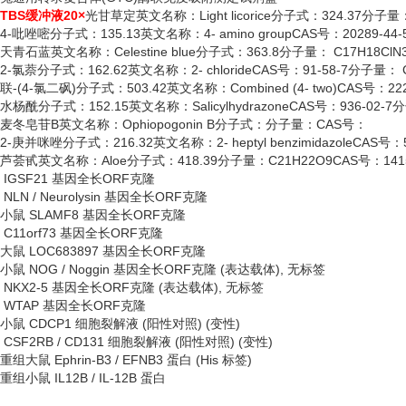
TBS缓冲液20×
光甘草定英文名称：
Light licorice分子式：324.37分子
4-吡唑嘧分子式：135.13英文名称：4- amino groupCAS号：20289-44
天青石蓝英文名称：
Celestine blue分子式：363.8分子量： C17H18ClN
2-氯萘分子式：162.62英文名称：2- chlorideCAS号：91-58-7分子量： C
联
-(4-氯二砜)分子式：503.42英文名称：Combined (4- two)CAS号：222
水杨酰分子式：
152.15英文名称：SalicylhydrazoneCAS号：936-02-
麦冬皂苷
B英文名称：Ophiopogonin B分子式：分子量：CAS号：
2-庚并咪唑分子式：216.32英文名称：2- heptyl benzimidazoleCAS号：
芦荟甙英文名称：
Aloe分子式：418.39分子量：C21H22O9CAS号：1415
IGSF21 基因全长ORF克隆
NLN / Neurolysin 基因全长ORF克隆
小鼠
SLAMF8 基因全长ORF克隆
C11orf73 基因全长ORF克隆
大鼠
LOC683897 基因全长ORF克隆
小鼠
NOG / Noggin 基因全长ORF克隆 (表达载体), 无标签
NKX2-5 基因全长ORF克隆 (表达载体), 无标签
WTAP 基因全长ORF克隆
小鼠
CDCP1 细胞裂解液 (阳性对照) (变性)
CSF2RB / CD131 细胞裂解液 (阳性对照) (变性)
重组大鼠
Ephrin-B3 / EFNB3 蛋白 (His 标签)
重组小鼠
IL12B / IL-12B 蛋白