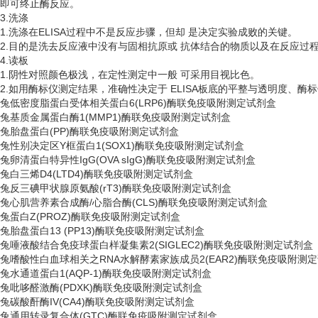
即可终止酶反应。
3.洗涤
1.洗涤在ELISA过程中不是反应步骤，但却 是决定实验成败的关键。
2.目的是洗去反应液中没有与固相抗原或 抗体结合的物质以及在反应过
4.读板
1.阴性对照颜色极浅，在定性测定中一般 可采用目视比色。
2.如用酶标仪测定结果，准确性决定于 ELISA板底的平整与透明度、酶
兔低密度脂蛋白受体相关蛋白
6(LRP6)酶联免疫吸附测定试剂盒
兔基质金属蛋白酶
1(MMP1)酶联免疫吸附测定试剂盒
兔胎盘蛋白
(PP)酶联免疫吸附测定试剂盒
兔性别决定区
Y框蛋白1(SOX1)酶联免疫吸附测定试剂盒
兔卵清蛋白特异性
IgG(OVA sIgG)酶联免疫吸附测定试剂盒
兔白三烯
D4(LTD4)酶联免疫吸附测定试剂盒
兔反三碘甲状腺原氨酸
(rT3)酶联免疫吸附测定试剂盒
兔心肌营养素合成酶
/心脂合酶(CLS)酶联免疫吸附测定试剂盒
兔蛋白
Z(PROZ)酶联免疫吸附测定试剂盒
兔胎盘蛋白
13 (PP13)酶联免疫吸附测定试剂盒
兔唾液酸结合免疫球蛋白样凝集素
2(SIGLEC2)酶联免疫吸附测定试剂盒
兔嗜酸性白血球相关之
RNA水解酵素家族成员2(EAR2)酶联免疫吸附测
兔水通道蛋白
1(AQP-1)酶联免疫吸附测定试剂盒
兔吡哆醛激酶
(PDXK)酶联免疫吸附测定试剂盒
兔碳酸酐酶
IV(CA4)酶联免疫吸附测定试剂盒
兔通用转录复合体
(GTC)酶联免疫吸附测定试剂盒