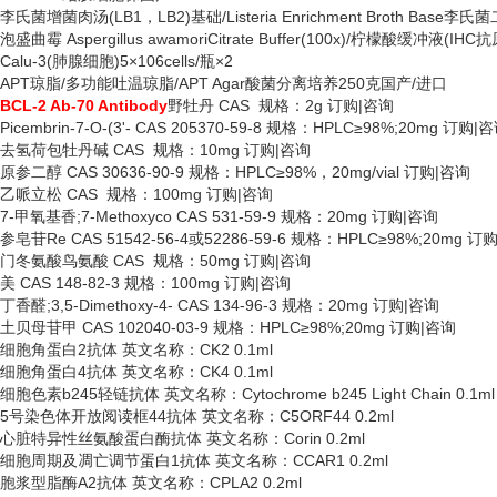
李氏菌增菌肉汤
(LB1，LB2)基础/Listeria Enrichment Broth Ba
泡盛曲霉
Aspergillus awamoriCitrate Buffer(100x)/柠檬酸缓冲液(IH
Calu-3(肺腺细胞)5×106cells/瓶×2
APT琼脂/多功能吐温琼脂/APT Agar酸菌分离培养250克国产/进口
BCL-2 Ab-70 Antibody
野牡丹
CAS 规格：2g 订购|咨询
Picembrin-7-O-(3'- CAS 205370-59-8 规格：HPLC≥98%;20mg 订购|
去氢荷包牡丹碱
CAS 规格：10mg 订购|咨询
原参二醇
CAS 30636-90-9 规格：HPLC≥98%，20mg/vial 订购|咨询
乙哌立松
CAS 规格：100mg 订购|咨询
7-甲氧基香;7-Methoxyco CAS 531-59-9 规格：20mg 订购|咨询
参皂苷
Re CAS 51542-56-4或52286-59-6 规格：HPLC≥98%;20mg 订
门冬氨酸鸟氨酸
CAS 规格：50mg 订购|咨询
美
CAS 148-82-3 规格：100mg 订购|咨询
丁香醛
;3,5-Dimethoxy-4- CAS 134-96-3 规格：20mg 订购|咨询
土贝母苷甲
CAS 102040-03-9 规格：HPLC≥98%;20mg 订购|咨询
细胞角蛋白
2抗体 英文名称：CK2 0.1ml
细胞角蛋白
4抗体 英文名称：CK4 0.1ml
细胞色素
b245轻链抗体 英文名称：Cytochrome b245 Light Chain 0.1ml
5号染色体开放阅读框44抗体 英文名称：C5ORF44 0.2ml
心脏特异性丝氨酸蛋白酶抗体
英文名称：
Corin 0.2ml
细胞周期及凋亡调节蛋白
1抗体 英文名称：CCAR1 0.2ml
胞浆型脂酶
A2抗体 英文名称：CPLA2 0.2ml