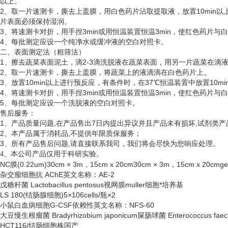
以上。
2、取一片速测卡，撕去上盖膜，用白色药片沾取提取液，放置10min以
片表面必须保持湿润。
3、将速测卡对折，用手捏3min或用恒温装置恒温3min，使红色药片
4、每批测定应设一个纯净水或缓冲液的空白对照卡。
二、表面测定法（粗筛法）
1、擦去蔬菜表面泥土，滴2-3滴洗脱液在蔬菜表面，用另一片蔬菜在滴
2、取一片速测卡，撕去上盖膜，将蔬菜上的液滴滴在白色药片上。
3、放置10min以上进行预反应，有条件时，在37℃恒温装置中放置10
4、将速测卡对折，用手捏3min或用恒温装置恒温3min，使红色药片
5、每批测定应设一个洗脱液的空白对照卡。
售后服务：
1、产品质量问题,在产品售出7日内提出异议并且产品未有损坏,试剂类产
2、本产品属于消耗品,不提供年限质保服务；
3、所有产品售后问题,请直接联系我司，我们将会尽快为您响应处理。
、
4
本公司产品仅用于科研实验。
NC膜(0.22um)30cm × 3m，15cm x 20cm30cm × 3m，15cm x 20cmger
杂交瘤细胞抗
AChE英文名称：AE-2
戊糖杆菌
Lactobacillus pentosus视网膜muller细胞*培养基
LS 180(结肠腺细胞)5×106cells/瓶×2
小鼠白血病细胞
G-CSF依赖性英文名称：NFS-60
大豆慢生根瘤菌
Bradyrhizobium japonicum屎肠球菌 Enterococcus faec
HCT116/结肠细胞株国产