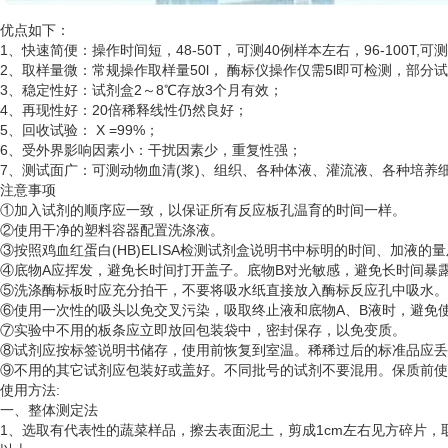
优点如下：
1、快速简便：操作时间短，48-50T，可测40例样本左右，96-100T,可
2、取样量微：常规操作取样量50l， 酶标仪操作仅需5l即可检测，部分
3、稳定性好：试剂盒2～8℃存放3个月有效；
4、再现性好：20倍稀释线性仍然良好；
5、回收试验： X =99%；
6、受外界影响因素小：干扰因素少，重复性强；
7、测试面广：可测动物血清(浆)、组织、各种体液、灌流液、各种培
注意事项
①加入试剂的顺序应一致，以保证所有反应板孔温育的时间一样。
②使用干净的塑料容器配置洗涤液。
③按照鸡血红蛋白(HB)ELISA检测试剂盒说明书中标明的时间、加液的
④底物A应挥发，避免长时间打开盖子。底物B对光敏感，避免长时间暴
⑤洗涤酶标板时应充分拍干，不要将吸水纸直接放入酶标反应孔中吸水。
⑥使用一次性的吸头以免交叉污染，吸取终止液和底物A、B液时，避免使
⑦实验中不用的板条应立即放回包装袋中，密封保存，以免变质。
⑧试剂应按标签说明书储存，使用前恢复到室温。稀稀过后的标准品应丢
⑨不用的其它试剂应包装好或盖好。不同批号的试剂不要混用。保质前使
使用方法
:
一、整体测定法
1、选取有代表性的蔬菜样品，擦去表面泥土，剪成1cm左右见方碎片，取5