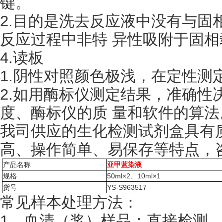
键。
2.目的是洗去反应液中没有与固
反应过程中非特 异性吸附于固
4.读板
1.阴性对照颜色极浅，在定性测
2.如用酶标仪测定结果，准确性决
度、酶标仪的质 量和软件的算法
我司供应的生化检测试剂盒具有
高、操作简单、易保存等特点，
产品名称
亚甲蓝染液
规格
50ml×2、10ml×1
货号
YS-S963517
常见样本处理方法：
1、血清（浆）样品：直接检测