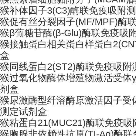
猴补体因子
3(C3)酶联免疫吸
猴促有丝分裂因子
(MF/MPF
猴
β葡糖苷酶(β-Glu)酶联免疫
猴接触蛋白相关蛋白样蛋白
2(C
盒
猴同线蛋白
2(ST2)酶联免疫吸
猴过氧化物酶体增殖物激活受体
剂盒
猴尿激酶型纤溶酶原激活因子受
测定试剂盒
猴粘蛋白
21(MUC21)酶联免
猴胸腺非依赖性抗原
(TI-Ag