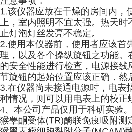
注意事项：
1.该仪器应放在干燥的房间内，
上，室内照明不宜太强。热天时
止灯泡灯丝发亮不稳定。
2.使用本仪器前，使用者应该首
理，以及各个操纵旋钮之功能。
的安全性能进行检查，电源接线
节旋钮的起始位置应该正确，然
3.在仪器尚未接通电源时，电表
种情况，则可以用电表上的校正
4
、
本公司产品仅用于科研实验
猴睾酮受体
(TR)酶联免疫吸附
猴黑素瘤细胞黏附分子
(MCAM