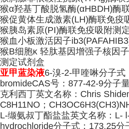
猴
α羟基丁酸脱氢酶(αHBDH)
猴促黄体生成激素
(LH)酶联免
猴胰岛素原
(PI)酶联免疫吸附测
猴血小板激活因子
ib3(PAFA
猴
B细胞κ 轻肽基因增强子核因子抑
测定试剂盒
亚甲蓝染液
6-溴-2-甲喹啉分子式：2
bromideCAS号：877-42-9分子量
克利西丁英文名称：
Chris Sh
C8H11NO；CH3OC6H3(CH3)N
L-缬氨叔丁酯盐盐英文名称：L- l-norval
hydrochloride分子式：173.2