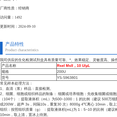
厂商性质：经销商
访问量：1492
更新时间：2024-09-10
产品特性
Product characteristics
我司供应的生化检测试剂盒具有质量可靠、*、效果稳定、灵敏度高、操
产品名称
RseI MslI，10 U/µL
规格
200U
货号
YS-S963801
常见样本处理方法：
1、血清（浆）样品：直接检测。
2、细菌、细胞或组织样品的制备： 细菌或培养细胞：先收集细菌或细
（
104个）：提取液体积（mL）为500~1000：1 的比例（建议 50
或200W，超声 3s，间隔10s，重复30 次）8000g 4℃离心 10min
组织：按照组织质量（
g） ：提取液体积(mL)为 1：5~10 的比例（建
10min，取上清，置冰上待测。