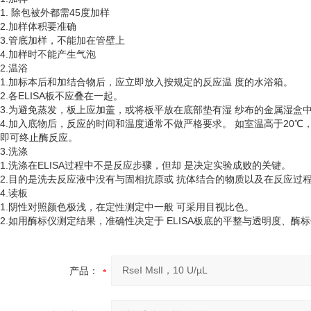
1. 除包被外都需45度加样
2.加样体积要准确
3.管底加样，不能加在管壁上
4.加样时不能产生气泡
2.温浴
1.加标本后和加结合物后，应立即放入按规定的反应温 度的水浴箱。
2.各ELISA板不应叠在一起。
3.为避免蒸发，板上应加盖，或将板平放在底部垫有湿 纱布的金属湿盒
4.加入底物后，反应的时间和温度通常不做严格要求。 如室温高于20℃
即可终止酶反应。
3.洗涤
1.洗涤在ELISA过程中不是反应步骤，但却 是决定实验成败的关键。
2.目的是洗去反应液中没有与固相抗原或 抗体结合的物质以及在反应过
4.读板
1.阴性对照颜色极浅，在定性测定中一般 可采用目视比色。
2.如用酶标仪测定结果，准确性决定于 ELISA板底的平整与透明度、酶
产品：