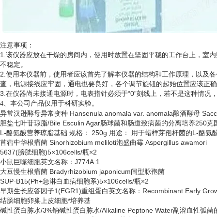
注意事项：
1.该仪器应放在干燥的房间内，使用时放置在坚固平稳的工作台上，室
不稳定。
2.使用本仪器前，使用者应该首先了解本仪器的结构和工作原理，以及
查，电源接线应牢固，通电也要良好，各个调节旋钮的起始位置应该正确
3.在仪器尚未接通电源时，电表指针必须于“0”刻线上，若不是这种情
、
4
本公司产品仅用于科研实验。
异常汉逊酵母异常变种
Hansenula anomala var. anomala酿酒酵母 Sacch
胆盐七叶苷琼脂
/Bile Esculin Agar肠球菌和肠道致病菌的分离培养250
L-酪氨酸营养琼脂基础 规格： 250g 用途： 用于蜡样芽孢杆菌的L-酪
苜蓿中华根瘤菌
Sinorhizobium meliloti泡盛曲霉 Aspergillus awamori
5637(膀胱细胞)5×106cells/瓶×2
小鼠巨噬细胞英文名称：
J774A.1
大豆慢生根瘤菌
Bradyrhizobium japonicum间型脉孢菌
SUP-B15(Ph+急淋白血病细胞系)5×106cells/瓶×2
早期生长应答因子
1(EGR1)重组蛋白英文名称：Recombinant Early Growth 
结肠细胞卵巢上皮细胞*培养基
碱性蛋白胨水
/3%钠碱性蛋白胨水/Alkaline Peptone Water副溶