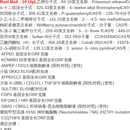
RseI MslI，10 U/µL
乙钾分子式：
84.16英文名称：Potassium ethano
4-十二烷溴分子式：325.33英文名称：4- twelve alkyl BromophenylCA
对四联分子式：
306.41英文名称：P-quaterphenylCAS号：135-70-6分
2-乙-4,5-二甲噻唑分子式：141.23英文名称：2- - -4,5- two methylthia
枸杞多糖英文名称：
Wolfberry polysaccharide分子式：分子量：CAS号
5-溴-2-氯三氟甲分子式：259.45英文名称：5- -2- three fCAS号：445-0
苏丹
III英文名称：Sultan III分子式：352.39分子量： C22H16N4OCAS号
乙酰丙酮钴（
III）分子式：356.26英文名称：Cobalt (III)CAS号：2167
2--5-硝吡分子式：139.11英文名称：2- amino -5- nitro pyridineCAS
ATP5O 基因全长ORF克隆
KCNMB3 转录变体3 基因全长ORF克隆
ANPEP / CD13 细胞裂解液 (阳性对照) (变性)
小鼠
DKK3 ELISA配对抗体
ATP6V1C2 基因全长ORF克隆
大鼠
4-1BBL / CD137L / TNFSF9 细胞裂解液 (阳性对照) (变性)
SULT2B1 ELISA配对抗体
FDPS 基因全长ORF克隆
EIF2AK1 / HRI 基因全长ORF克隆
GBA3 / CBGL1 杆状病毒-昆虫细胞裂解液 (阳性对照) (变性)
重组甲型流感
H1N1 神经氨酸酶 (Neuraminidase / NA) (H274Y mutatio
C1QTNF6 基因全长ORF克隆
测定步骤：
1.加样