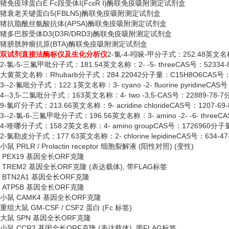
猪免疫球蛋白
E Fc段受体I(FcεR I)酶联免疫吸附测定试剂盒
猪衰老关键蛋白
5(FBLN5)酶联免疫吸附测定试剂盒
猪抗脂酰丝氨酸抗体
(APSA)酶联免疫吸附测定试剂盒
猪多巴胺受体
D3(D3R/DRD3)酶联免疫吸附测定试剂盒
猪膀胱肿瘤抗原
(BTA)酶联免疫吸附测定试剂盒
双试剂直接法酶标仪及生化分析仪
2-氯-4-吲哚-甲分子式：252.48英文名称：2-
2-氯-5-三氟甲吡分子式：181.54英文名称：2- -5- threeCAS号：52334-
大黄英文名称：
Rhubarb分子式：284.22042分子量：C15H8O6CAS号：4
3--2-氟吡分子式：122.1英文名称：3- cyano -2- fluorine pyridineC
4--3,5-二氯吡分子式：163英文名称：4- two -3,5-CAS号：22889-78-7
9-氯吖分子式：213.66英文名称：9- acridine chlorideCAS号：1207-6
3--2-氯-6-三氟甲吡分子式：196.56英文名称：3- amino -2- -6- threeC
4-喹哪分子式：158.2英文名称：4- amino groupCAS号：1726960分子量
2-氯勒皮分子式：177.63英文名称：2- chlorine lepidineCAS号：634-4
小鼠
PRLR / Prolactin receptor 细胞裂解液 (阳性对照) (变性)
PEX19 基因全长ORF克隆
TREM2 基因全长ORF克隆 (表达载体), 带FLAG标签
BTN2A1 基因全长ORF克隆
ATP5B 基因全长ORF克隆
小鼠
CAMK4 基因全长ORF克隆
重组大鼠
GM-CSF / CSF2 蛋白 (Fc 标签)
大鼠
SPN 基因全长ORF克隆
小鼠
CCR2 基因全长ORF克隆 (表达载体), 带FLAG标签