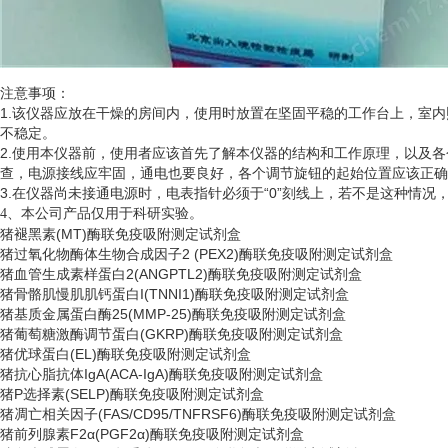
注意事项：
1.该仪器应放在干燥的房间内，使用时放置在坚固平稳的工作台上，室
不稳定。
2.使用本仪器前，使用者应该首先了解本仪器的结构和工作原理，以及
查，电源接线应牢固，通电也要良好，各个调节旋钮的起始位置应该正确
3.在仪器尚未接通电源时，电表指针必须于“0”刻线上，若不是这种情
、
4
本公司产品仅用于科研实验。
猪褪黑素
(MT)酶联免疫吸附测定试剂盒
猪过氧化物酶体生物合成因子
2 (PEX2)酶联免疫吸附测定试剂盒
猪血管生成素样蛋白
2(ANGPTL2)酶联免疫吸附测定试剂盒
猪骨骼肌慢肌肌钙蛋白
I(TNNI1)酶联免疫吸附测定试剂盒
猪基质金属蛋白酶
25(MMP-25)酶联免疫吸附测定试剂盒
猪葡萄糖激酶调节蛋白
(GKRP)酶联免疫吸附测定试剂盒
猪优球蛋白
(EL)酶联免疫吸附测定试剂盒
猪抗心脂抗体
IgA(ACA-IgA)酶联免疫吸附测定试剂盒
猪
P选择素(SELP)酶联免疫吸附测定试剂盒
猪凋亡相关因子
(FAS/CD95/TNFRSF6)酶联免疫吸附测定试剂盒
猪前列腺素
F2α(PGF2α)酶联免疫吸附测定试剂盒