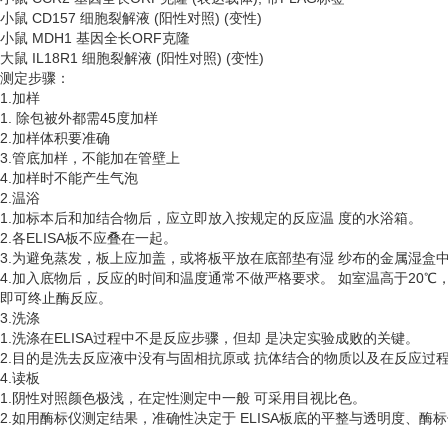
小鼠
CD157 细胞裂解液 (阳性对照) (变性)
小鼠
MDH1 基因全长ORF克隆
大鼠
IL18R1 细胞裂解液 (阳性对照) (变性)
测定步骤：
1.加样
1. 除包被外都需45度加样
2.加样体积要准确
3.管底加样，不能加在管壁上
4.加样时不能产生气泡
2.温浴
1.加标本后和加结合物后，应立即放入按规定的反应温 度的水浴箱。
2.各ELISA板不应叠在一起。
3.为避免蒸发，板上应加盖，或将板平放在底部垫有湿 纱布的金属湿盒
4.加入底物后，反应的时间和温度通常不做严格要求。 如室温高于20℃
即可终止酶反应。
3.洗涤
1.洗涤在ELISA过程中不是反应步骤，但却 是决定实验成败的关键。
2.目的是洗去反应液中没有与固相抗原或 抗体结合的物质以及在反应过
4.读板
1.阴性对照颜色极浅，在定性测定中一般 可采用目视比色。
2.如用酶标仪测定结果，准确性决定于 ELISA板底的平整与透明度、酶