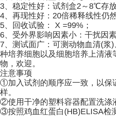
3、稳定性好：试剂盒2～8℃存
4、再现性好：20倍稀释线性仍
5、回收试验： X =99%；
6、受外界影响因素小：干扰因
7、测试面广：可测动物血清(浆
种培养细胞以及细胞培养上清液
物，欢迎。
注意事项
①加入试剂的顺序应一致，以保
样。
②使用干净的塑料容器配置洗涤
③按照鸡血红蛋白(HB)ELIS