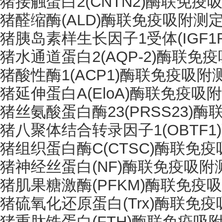
猪接触蛋白
2(CNTN2)酶联免
猪醛缩酶
(ALD)酶联免疫吸附测
猪胰岛素样生长因子
1受体(IG
猪水通道蛋白
2(AQP-2)酶联
猪酸性酶
1(ACP1)酶联免疫吸
猪延伸蛋白
A(EloA)酶联免疫
猪丝氨酸蛋白酶
23(PRSS23
猪八聚体结合转录因子
1(OBT
猪组织蛋白酶
C(CTSC)酶联
猪神经丝蛋白
(NF)酶联免疫吸
猪肌果糖激酶
(PFKM)酶联免
猪硫氧化还原蛋白
(Trx)酶联
猪重肽铁蛋白
(FTH)酶联免疫