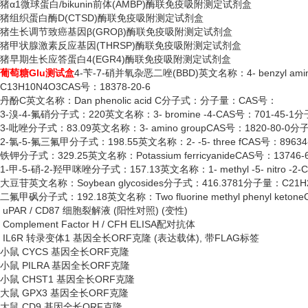
猪
α1微球蛋白/bikunin前体(AMBP)酶联免疫吸附测定试剂盒
猪组织蛋白酶
D(CTSD)酶联免疫吸附测定试剂盒
猪生长调节致癌基因
β(GROβ)酶联免疫吸附测定试剂盒
猪甲状腺激素反应基因
(THRSP)酶联免疫吸附测定试剂盒
猪早期生长应答蛋白
4(EGR4)酶联免疫吸附测定试剂盒
葡萄糖
Glu测试盒
4-苄-7-硝并氧杂恶二唑(BBD)英文名称：4- benzyl amino 
C13H10N4O3CAS号：18378-20-6
丹酚
C英文名称：Dan phenolic acid C分子式：分子量：CAS号：
3-溴-4-氟硝分子式：220英文名称：3- bromine -4-CAS号：701-45-1分
3-吡唑分子式：83.09英文名称：3- amino groupCAS号：1820-80-0分
2-氯-5-氟三氟甲分子式：198.55英文名称：2- -5- three fCAS号：89634
铁钾分子式：
329.25英文名称：Potassium ferricyanideCAS号：1374
1-甲-5-硝-2-羟甲咪唑分子式：157.13英文名称：1- methyl -5- nitro -2
大豆苷英文名称：
Soybean glycosides分子式：416.3781分子量：C21H
二氟甲砜分子式：
192.18英文名称：Two fluorine methyl phenyl ke
uPAR / CD87 细胞裂解液 (阳性对照) (变性)
Complement Factor H / CFH ELISA配对抗体
IL6R 转录变体1 基因全长ORF克隆 (表达载体), 带FLAG标签
小鼠
CYCS 基因全长ORF克隆
小鼠
PILRA 基因全长ORF克隆
小鼠
CHST1 基因全长ORF克隆
大鼠
GPX3 基因全长ORF克隆
大鼠
CD9 基因全长ORF克隆