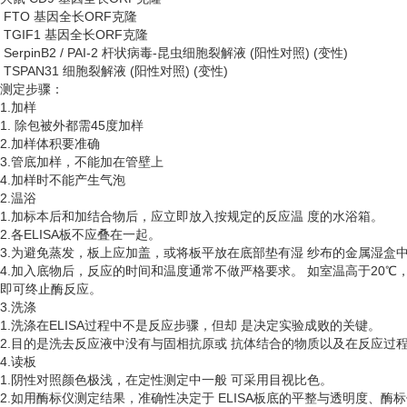
FTO 基因全长ORF克隆
TGIF1 基因全长ORF克隆
SerpinB2 / PAI-2 杆状病毒-昆虫细胞裂解液 (阳性对照) (变性)
TSPAN31 细胞裂解液 (阳性对照) (变性)
测定步骤：
1.加样
1. 除包被外都需45度加样
2.加样体积要准确
3.管底加样，不能加在管壁上
4.加样时不能产生气泡
2.温浴
1.加标本后和加结合物后，应立即放入按规定的反应温 度的水浴箱。
2.各ELISA板不应叠在一起。
3.为避免蒸发，板上应加盖，或将板平放在底部垫有湿 纱布的金属湿盒
4.加入底物后，反应的时间和温度通常不做严格要求。 如室温高于20℃
即可终止酶反应。
3.洗涤
1.洗涤在ELISA过程中不是反应步骤，但却 是决定实验成败的关键。
2.目的是洗去反应液中没有与固相抗原或 抗体结合的物质以及在反应过
4.读板
1.阴性对照颜色极浅，在定性测定中一般 可采用目视比色。
2.如用酶标仪测定结果，准确性决定于 ELISA板底的平整与透明度、酶