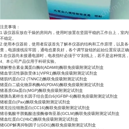
注意事项：
1.该仪器应放在干燥的房间内，使用时放置在坚固平稳的工作台上，室
不稳定。
2.使用本仪器前，使用者应该首先了解本仪器的结构和工作原理，以及
查，电源接线应牢固，通电也要良好，各个调节旋钮的起始位置应该正确
3.在仪器尚未接通电源时，电表指针必须于“0”刻线上，若不是这种情
、
4
本公司产品仅用于科研实验。
猪解整合素金属蛋白酶
8(ADAM8)酶联免疫吸附测定试剂盒
猪血管活性肠肽受体
1(VIPR1)酶联免疫吸附测定试剂盒
猪肌钙蛋白
C2 (TNNC2)酶联免疫吸附测定试剂盒
猪蛋白二硫化物异构酶
A5(PDIA5)酶联免疫吸附测定试剂盒
猪基质
Gla蛋白(MGP)酶联免疫吸附测定试剂盒
猪胰岛素样生长因子结合蛋白
6(IGFBP-6)酶联免疫吸附测定试剂盒
猪桩蛋白
(Pax)酶联免疫吸附测定试剂盒
猪克拉拉细胞蛋白
(CC16)酶联免疫吸附测定试剂盒
猪谷氨酸半胱氨酸连接酶修饰亚基
(GCLM)酶联免疫吸附测定试剂盒
猪血红蛋白
C(HbC)酶联免疫吸附测定试剂盒
猪
GDP解离抑制因子1(GDI1)酶联免疫吸附测定试剂盒