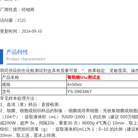
厂商性质：经销商
访问量：1525
更新时间：2024-09-10
产品特性
Product characteristics
我司供应的生化检测试剂盒具有质量可靠、*、效果稳定、灵敏度高、操
产品名称
葡萄糖Glu测试盒
规格
4×50ml
货号
YS-S963467
常见样本处理方法：
1、血清（浆）样品：直接检测。
2、细菌、细胞或组织样品的制备： 细菌或培养细胞：先收集细菌或细
（
104个）：提取液体积（mL）为500~1000：1 的比例（建议 50
或200W，超声 3s，间隔10s，重复30 次）8000g 4℃离心 10min
组织：按照组织质量（
g） ：提取液体积(mL)为 1：5~10 的比例（建
10min，取上清，置冰上待测。