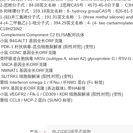
2-恶唑分子式：84.08英文名称：2恶唑CAS号：4570-45-0分子量： C3H
8-羟喹哪分子式：159.18英文名称：8- hydroxy groupCAS号：826-81
1-(硅)并三氮唑分子式：191.31英文名称：1- (three methyl silicone) an
4-(4-二甲氨乙)-1-吡分子式：394.29英文名称：4- (4- two carbamoylated st
C18H23IN2
Complement Component C2 ELISA配对抗体
小鼠
B4GALT1 基因全长ORF克隆
PDK-1 杆状病毒-昆虫细胞裂解液 (阳性对照) (变性)
小鼠
CCNC 基因全长ORF克隆
类呼吸道合胞病毒
hRSV (subtype A, strain A2) glycoprotein G
SNCA 基因全长ORF克隆
NMNAT1 基因全长ORF克隆
SLITRK1 细胞裂解液 (阳性对照) (变性)
重组
Interferon omega-1 / IFNω / IFNW1 蛋白 (Fc 标签)
HPX 基因全长ORF克隆 (表达载体), 带HA标签
小鼠
VEGFR2 / Flk-1 / CD309 / KDR 细胞裂解液 (阳性对照) (变性)
重组
CCL8 / MCP-2 蛋白 (SUMO 标签)
产品：