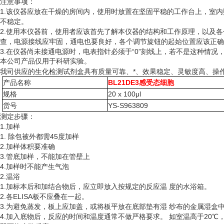
注意事项：
1.该仪器应放在干燥的房间内，使用时放置在坚固平稳的工作台上，室
不稳定。
2.使用本仪器前，使用者应该首先了解本仪器的结构和工作原理，以及
查，电源接线应牢固，通电也要良好，各个调节旋钮的起始位置应该正确
3.在仪器尚未接通电源时，电表指针必须于“0”刻线上，若不是这种情
本公司产品仅用于科研实验。
我司供应的生化检测试剂盒具有质量可靠、*、效果稳定、灵敏度高、操
产品名称
BL21DE3感受态细胞
规格
20 x 100μl
货号
YS-S963809
测定步骤：
1.加样
1. 除包被外都需45度加样
2.加样体积要准确
3.管底加样，不能加在管壁上
4.加样时不能产生气泡
2.温浴
1.加标本后和加结合物后，应立即放入按规定的反应温 度的水浴箱。
2.各ELISA板不应叠在一起。
3.为避免蒸发，板上应加盖，或将板平放在底部垫有湿 纱布的金属湿盒
4.加入底物后，反应的时间和温度通常不做严格要求。 如室温高于20℃