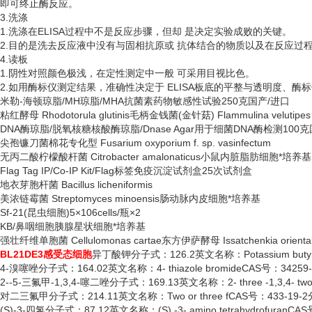
即可终止酶反应。
3.洗涤
1.洗涤在ELISA过程中不是反应步骤，但却 是决定实验成败的关键。
2.目的是洗去反应液中没有与固相抗原或 抗体结合的物质以及在反应过
4.读板
1.阴性对照颜色极浅，在定性测定中一般 可采用目视比色。
2.如用酶标仪测定结果，准确性决定于 ELISA板底的平整与透明度、酶
米勒
-海顿琼脂/MH琼脂/MHA抗菌素药物敏感性试验250克国产/进口
粘红酵母
Rhodotorula glutinis毛柄金钱菌(金针菇) Flammulina velutipes
DNA酶琼脂/脱氧核糖核酸酶琼脂/Dnase Agar用于细菌DNA酶检测100
尖孢镰刀菌棉花专化型
Fusarium oxyporium f. sp. vasinfectum
无丙二酸柠檬酸杆菌
Citrobacter amalonaticus小鼠内脏脂肪细胞*培养基
Flag Tag IP/Co-IP Kit/Flag标签免疫沉淀试剂盒25次试剂盒
地衣芽胞杆菌
Bacillus licheniformis
美浓链霉菌
Streptomyces minoensis肠动脉内皮细胞*培养基
Sf-21(昆虫细胞)5×106cells/瓶×2
KB/鼻咽细胞胰腺星状细胞*培养基
强壮纤维单胞菌
Cellulomonas cartae东方伊萨酵母 Issatchenkia oriental
BL21DE3感受态细胞
异丁酸钾分子式：
126.2英文名称：Potassium but
4-溴噻唑分子式：164.02英文名称：4- thiazole bromideCAS号：34259
2--5-三氟甲-1,3,4-噻二唑分子式：169.13英文名称：2- three -1,3,4- t
对二三氟甲分子式：
214.11英文名称：Two or three fCAS号：433-19
(S)-3-四氢分子式：87.12英文名称：(S) -3- amino tetrahydrofuranC