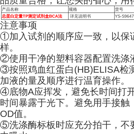
品质量合格，让您买的省心，用
产品名称
规格
货号
总蛋白定量TP测定试剂盒BCA法
详见说明书
YS-S964
注意事项
①加入试剂的顺序应一致，以保
样。
②使用干净的塑料容器配置洗涤
③按照鸡血红蛋白(HB)ELIS
加液的量及顺序进行温育操作。
④底物A应挥发，避免长时间打
时间暴露于光下。避免用手接触
OD值。
⑤洗涤酶标板时应充分拍干，不