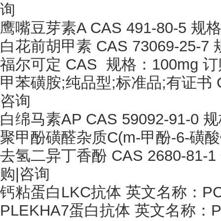
询
鹰嘴豆芽素
A CAS 491-80-5 
白花前胡甲素
CAS 73069-25-
福尔可定
CAS 规格：100mg 
甲苯磺胺
;纯品型;标准品;有证书 CA
咨询
白绵马素
AP CAS 59092-91-
聚甲酚磺醛杂质
C(m-甲酚-6-磺
去氢二异丁香酚
CAS 2680-81-
购|咨询
钙粘蛋白
LKC抗体 英文名称：PCLK
PLEKHA7蛋白抗体 英文名称：PLE