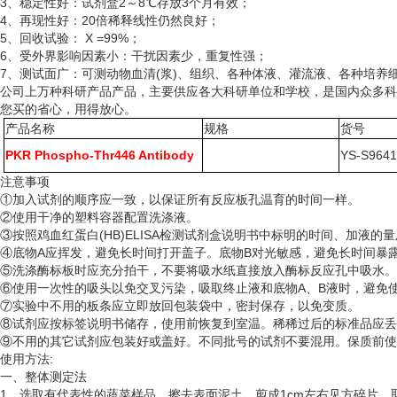
3、稳定性好：试剂盒2～8℃存放3个月有效；
4、再现性好：20倍稀释线性仍然良好；
5、回收试验： X =99%；
6、受外界影响因素小：干扰因素少，重复性强；
7、测试面广：可测动物血清(浆)、组织、各种体液、灌流液、各种培
公司上万种科研产品产品，主要供应各大科研单位和学校，是国内众多科
您买的省心，用得放心。
产品名称
规格
货号
PKR Phospho-Thr446 Antibody
YS-S964
注意事项
①加入试剂的顺序应一致，以保证所有反应板孔温育的时间一样。
②使用干净的塑料容器配置洗涤液。
③按照鸡血红蛋白(HB)ELISA检测试剂盒说明书中标明的时间、加液的
④底物A应挥发，避免长时间打开盖子。底物B对光敏感，避免长时间暴
⑤洗涤酶标板时应充分拍干，不要将吸水纸直接放入酶标反应孔中吸水。
⑥使用一次性的吸头以免交叉污染，吸取终止液和底物A、B液时，避免使
⑦实验中不用的板条应立即放回包装袋中，密封保存，以免变质。
⑧试剂应按标签说明书储存，使用前恢复到室温。稀稀过后的标准品应丢
⑨不用的其它试剂应包装好或盖好。不同批号的试剂不要混用。保质前使
使用方法
:
一、整体测定法
1、选取有代表性的蔬菜样品，擦去表面泥土，剪成1cm左右见方碎片，取5