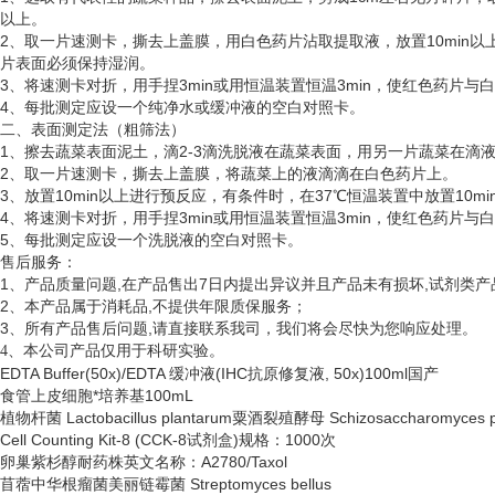
以上。
2、取一片速测卡，撕去上盖膜，用白色药片沾取提取液，放置10min以
片表面必须保持湿润。
3、将速测卡对折，用手捏3min或用恒温装置恒温3min，使红色药片
4、每批测定应设一个纯净水或缓冲液的空白对照卡。
二、表面测定法（粗筛法）
1、擦去蔬菜表面泥土，滴2-3滴洗脱液在蔬菜表面，用另一片蔬菜在滴
2、取一片速测卡，撕去上盖膜，将蔬菜上的液滴滴在白色药片上。
3、放置10min以上进行预反应，有条件时，在37℃恒温装置中放置10
4、将速测卡对折，用手捏3min或用恒温装置恒温3min，使红色药片
5、每批测定应设一个洗脱液的空白对照卡。
售后服务：
1、产品质量问题,在产品售出7日内提出异议并且产品未有损坏,试剂类产
2、本产品属于消耗品,不提供年限质保服务；
3、所有产品售后问题,请直接联系我司，我们将会尽快为您响应处理。
、
4
本公司产品仅用于科研实验。
EDTA Buffer(50x)/EDTA 缓冲液(IHC抗原修复液, 50x)100ml国产
食管上皮细胞*培养基
100mL
植物杆菌
Lactobacillus plantarum粟酒裂殖酵母 Schizosaccharomyces 
Cell Counting Kit-8 (CCK-8试剂盒)规格：1000次
卵巢紫杉醇耐药株英文名称：
A2780/Taxol
苜蓿中华根瘤菌美丽链霉菌
Streptomyces bellus