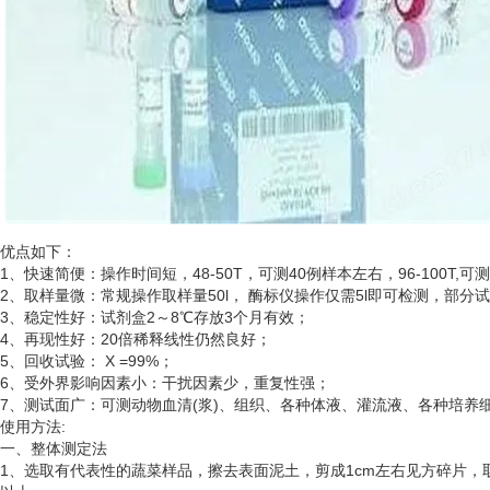
优点如下：
1、快速简便：操作时间短，48-50T，可测40例样本左右，96-100T,可
2、取样量微：常规操作取样量50l， 酶标仪操作仅需5l即可检测，部分
3、稳定性好：试剂盒2～8℃存放3个月有效；
4、再现性好：20倍稀释线性仍然良好；
5、回收试验： X =99%；
6、受外界影响因素小：干扰因素少，重复性强；
7、测试面广：可测动物血清(浆)、组织、各种体液、灌流液、各种培
使用方法
:
一、整体测定法
1、选取有代表性的蔬菜样品，擦去表面泥土，剪成1cm左右见方碎片，取5