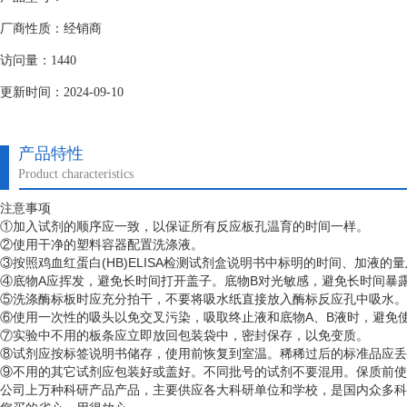
厂商性质：经销商
访问量：1440
更新时间：2024-09-10
产品特性
Product characteristics
注意事项
①加入试剂的顺序应一致，以保证所有反应板孔温育的时间一样。
②使用干净的塑料容器配置洗涤液。
③按照鸡血红蛋白(HB)ELISA检测试剂盒说明书中标明的时间、加液的
④底物A应挥发，避免长时间打开盖子。底物B对光敏感，避免长时间暴
⑤洗涤酶标板时应充分拍干，不要将吸水纸直接放入酶标反应孔中吸水。
⑥使用一次性的吸头以免交叉污染，吸取终止液和底物A、B液时，避免使
⑦实验中不用的板条应立即放回包装袋中，密封保存，以免变质。
⑧试剂应按标签说明书储存，使用前恢复到室温。稀稀过后的标准品应丢
⑨不用的其它试剂应包装好或盖好。不同批号的试剂不要混用。保质前使
公司上万种科研产品产品，主要供应各大科研单位和学校，是国内众多科