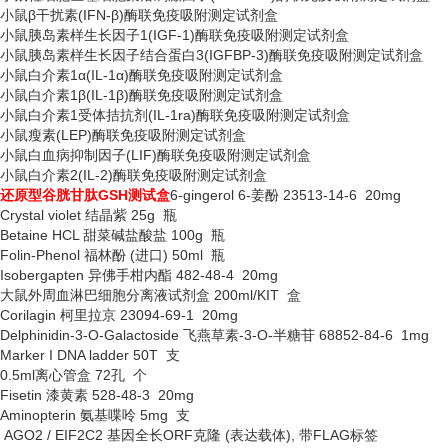
小鼠
β干扰素(IFN-β)酶联免疫吸附测定试剂盒
小鼠胰岛素样生长因子
1(IGF-1)酶联免疫吸附测定试剂盒
小鼠胰岛素样生长因子结合蛋白
3(IGFBP-3)酶联免疫吸附测定试剂盒
小鼠白介素
1α(IL-1α)酶联免疫吸附测定试剂盒
小鼠白介素
1β(IL-1β)酶联免疫吸附测定试剂盒
小鼠白介素
1受体拮抗剂(IL-1ra)酶联免疫吸附测定试剂盒
小鼠瘦素
(LEP)酶联免疫吸附测定试剂盒
小鼠白血病抑制因子
(LIF)酶联免疫吸附测定试剂盒
小鼠白介素
2(IL-2)酶联免疫吸附测定试剂盒
还原型谷胱甘肽
GSH测试盒
6-gingerol 6-姜酚 23513-14-6 20mg
Crystal violet 结晶紫 25g 瓶
Betaine HCL 甜菜碱盐酸盐 100g 瓶
Folin-Phenol 福林酚 (进口) 50ml 瓶
Isobergapten 异佛手柑内酯 482-48-4 20mg
大鼠外周血淋巴细胞分离液试剂盒
200ml/KIT 盒
Corilagin 柯里拉京 23094-69-1 20mg
Delphinidin-3-O-Galactoside 飞燕草素-3-O-半糖苷 68852-84-6 1mg
Marker I DNA ladder 50T 支
0.5ml离心管盒 72孔 个
Fisetin 漆黄素 528-48-3 20mg
Aminopterin 氨基喋呤 5mg 支
AGO2 / EIF2C2 基因全长ORF克隆 (表达载体), 带FLAG标签