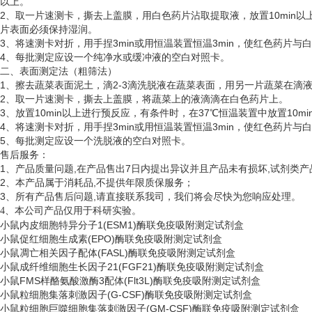
以上。
2、取一片速测卡，撕去上盖膜，用白色药片沾取提取液，放置10min以
片表面必须保持湿润。
3、将速测卡对折，用手捏3min或用恒温装置恒温3min，使红色药片
4、每批测定应设一个纯净水或缓冲液的空白对照卡。
二、表面测定法（粗筛法）
1、擦去蔬菜表面泥土，滴2-3滴洗脱液在蔬菜表面，用另一片蔬菜在滴
2、取一片速测卡，撕去上盖膜，将蔬菜上的液滴滴在白色药片上。
3、放置10min以上进行预反应，有条件时，在37℃恒温装置中放置10
4、将速测卡对折，用手捏3min或用恒温装置恒温3min，使红色药片
5、每批测定应设一个洗脱液的空白对照卡。
售后服务：
1、产品质量问题,在产品售出7日内提出异议并且产品未有损坏,试剂类产
2、本产品属于消耗品,不提供年限质保服务；
3、所有产品售后问题,请直接联系我司，我们将会尽快为您响应处理。
、
4
本公司产品仅用于科研实验。
小鼠内皮细胞特异分子
1(ESM1)酶联免疫吸附测定试剂盒
小鼠促红细胞生成素
(EPO)酶联免疫吸附测定试剂盒
小鼠凋亡相关因子配体
(FASL)酶联免疫吸附测定试剂盒
小鼠成纤维细胞生长因子
21(FGF21)酶联免疫吸附测定试剂盒
小鼠
FMS样酪氨酸激酶3配体(Flt3L)酶联免疫吸附测定试剂盒
小鼠粒细胞集落刺激因子
(G-CSF)酶联免疫吸附测定试剂盒
小鼠粒细胞巨噬细胞集落刺激因子
(GM-CSF)酶联免疫吸附测定试剂盒