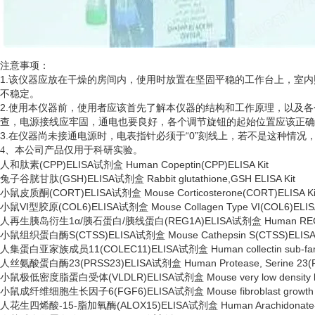
注意事项：
1.该仪器应放在干燥的房间内，使用时放置在坚固平稳的工作台上，室
不稳定。
2.使用本仪器前，使用者应该首先了解本仪器的结构和工作原理，以及
查，电源接线应牢固，通电也要良好，各个调节旋钮的起始位置应该正确
3.在仪器尚未接通电源时，电表指针必须于“0”刻线上，若不是这种情
、
4
本公司产品仅用于科研实验。
人和肽素
(CPP)ELISA试剂盒 Human Copeptin(CPP)ELISA Kit
兔子谷胱甘肽
(GSH)ELISA试剂盒 Rabbit glutathione,GSH ELISA Kit
小鼠皮质酮
(CORT)ELISA试剂盒 Mouse Corticosterone(CORT)ELISA Ki
小鼠
VI型胶原(COL6)ELISA试剂盒 Mouse Collagen Type VI(COL6)ELISA
人再生胰岛衍生
1α/胰石蛋白/胰线蛋白(REG1A)ELISA试剂盒 Human REG1A
小鼠组织蛋白酶
S(CTSS)ELISA试剂盒 Mouse Cathepsin S(CTSS)ELISA 
人集蛋白亚家族成员
11(COLEC11)ELISA试剂盒 Human collectin sub-fam
人丝氨酸蛋白酶
23(PRSS23)ELISA试剂盒 Human Protease, Serine 23(P
小鼠极低密度脂蛋白受体
(VLDLR)ELISA试剂盒 Mouse very low density lip
小鼠成纤维细胞生长因子
6(FGF6)ELISA试剂盒 Mouse fibroblast growth f
人花生四烯酸
-15-脂加氧酶(ALOX15)ELISA试剂盒 Human Arachidonate-15