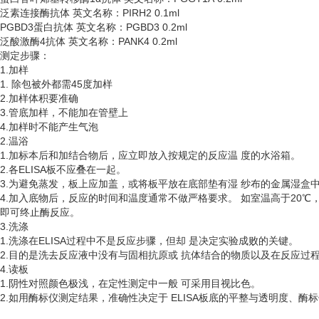
泛素连接酶抗体
英文名称：
PIRH2 0.1ml
PGBD3蛋白抗体 英文名称：PGBD3 0.2ml
泛酸激酶
4抗体 英文名称：PANK4 0.2ml
测定步骤：
1.加样
1. 除包被外都需45度加样
2.加样体积要准确
3.管底加样，不能加在管壁上
4.加样时不能产生气泡
2.温浴
1.加标本后和加结合物后，应立即放入按规定的反应温 度的水浴箱。
2.各ELISA板不应叠在一起。
3.为避免蒸发，板上应加盖，或将板平放在底部垫有湿 纱布的金属湿盒
4.加入底物后，反应的时间和温度通常不做严格要求。 如室温高于20℃
即可终止酶反应。
3.洗涤
1.洗涤在ELISA过程中不是反应步骤，但却 是决定实验成败的关键。
2.目的是洗去反应液中没有与固相抗原或 抗体结合的物质以及在反应过
4.读板
1.阴性对照颜色极浅，在定性测定中一般 可采用目视比色。
2.如用酶标仪测定结果，准确性决定于 ELISA板底的平整与透明度、酶