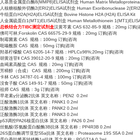
人基质金属蛋白酶
8(MMP8)ELISA试剂盒 Human Matrix Metalloproteina
人核糖核酸外切酶
2(ERI2)ELISA试剂盒 Human Exoribonuclease 2(ERI2)
牛组蛋白
H2A(H2A)ELISA试剂盒 Bovine Histone H2A (H2A) ELISA Kit
人金属硫蛋白
1(MT1)ELISA试剂盒 Human Metallothionein 1(MT1)ELISA
总铁结合力
TIBC测定试剂盒
汉黄芩素
CAS 632-85-9 规格：20mg 订购
佛司可林
;Forskolin CAS 66575-29-9 规格：20mg 订购|咨询
制霉菌素
CAS 规格：100mg 订购|咨询
吡嗪酰胺
CAS 规格：50mg 订购|咨询
羟基柠檬酸
CAS 6205-14-7 规格：HPLC≥98%;20mg 订购|咨询
胡黄连苷
Ⅱ CAS 39012-20-9 规格：20mg 订购|咨询
血竭素高酸盐
CAS 规格：20mg 订购|咨询
芳樟醇（合成）
CAS 规格：200mg 订购|咨询
卡林
CAS 34787-01-4 规格：100mg 订购|咨询
没食子酸
CAS 149-91-7 规格：50mg 订购|咨询
祖师
CAS 规格：3g 订购|咨询
早老素
γ分泌酶2抗体 英文名称：PEN2 0.2ml
泛酸激酶
1抗体 英文名称：PANK1 0.2ml
泛酸激酶
2抗体 英文名称：PANK2 0.2ml
泛酸激酶
3抗体 英文名称：PANK3 0.2ml
p53调控PA26核蛋白抗体 英文名称：PA26 0.2ml
丝氨酸
/苏氨酸蛋白酸酶3B抗体 英文名称：PP4R3B 0.2ml
26S蛋白酶调节亚型S5a抗体 英文名称：Proteasome 19S S5A 0.2ml
蛋白香叶烯基转移酶
1α抗体 英文名称：PGGT1A 0.2ml