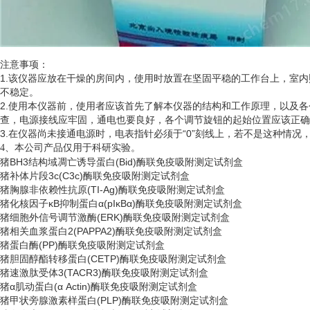
注意事项：
1.该仪器应放在干燥的房间内，使用时放置在坚固平稳的工作台上，室
不稳定。
2.使用本仪器前，使用者应该首先了解本仪器的结构和工作原理，以及
查，电源接线应牢固，通电也要良好，各个调节旋钮的起始位置应该正确
3.在仪器尚未接通电源时，电表指针必须于“0”刻线上，若不是这种情
、
4
本公司产品仅用于科研实验。
猪
BH3结构域凋亡诱导蛋白(Bid)酶联免疫吸附测定试剂盒
猪补体片段
3c(C3c)酶联免疫吸附测定试剂盒
猪胸腺非依赖性抗原
(TI-Ag)酶联免疫吸附测定试剂盒
猪化核因子
κB抑制蛋白α(pIκBα)酶联免疫吸附测定试剂盒
猪细胞外信号调节激酶
(ERK)酶联免疫吸附测定试剂盒
猪相关血浆蛋白
2(PAPPA2)酶联免疫吸附测定试剂盒
猪蛋白酶
(PP)酶联免疫吸附测定试剂盒
猪胆固醇酯转移蛋白
(CETP)酶联免疫吸附测定试剂盒
猪速激肽受体
3(TACR3)酶联免疫吸附测定试剂盒
猪
α肌动蛋白(α Actin)酶联免疫吸附测定试剂盒
猪甲状旁腺激素样蛋白
(PLP)酶联免疫吸附测定试剂盒