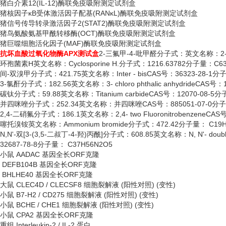
猪白介素
12(IL-12)酶联免疫吸附测定试剂盒
猪核因子
κB受体激活因子配基(RANκL)酶联免疫吸附测定试剂盒
猪信号传导转录激活因子
2(STAT2)酶联免疫吸附测定试剂盒
猪鸟氨酸氨基甲酰转移酶
(OCT)酶联免疫吸附测定试剂盒
猪巨噬细胞活化因子
(MAF)酶联免疫吸附测定试剂盒
抗坏血酸过氧化物酶
APX测试盒
2-三氟甲-4-吡甲醛分子式：英文名称：2- three
环孢菌素
H英文名称：Cyclosporine H.分子式：1216.63782分子量：C63H
间
-双溴甲分子式：421.75英文名称：Inter - bisCAS号：36323-28-1分子
3-氯酐分子式：182.56英文名称：3- chloro phthalic anhydrideCAS号
碳钛分子式：
59.88英文名称：Titanium carbideCAS号：12070-08-5分
并四咪唑分子式：
252.34英文名称：并四咪唑CAS号：885051-07-0分子
2,4-二硝氟分子式：186.1英文名称：2,4- two FluoronitrobenzeneCA
噻托溴铵英文名称：
Ammonium bromide分子式：472.42分子量： C19H
N,N'-双[3-(3,5-二叔丁-4-羟)丙酰]分子式：608.85英文名称：N, N'- double [3- (3
32687-78-8分子量： C37H56N2O5
小鼠
AADAC 基因全长ORF克隆
DEFB104B 基因全长ORF克隆
BHLHE40 基因全长ORF克隆
大鼠
CLEC4D / CLECSF8 细胞裂解液 (阳性对照) (变性)
小鼠
B7-H2 / CD275 细胞裂解液 (阳性对照) (变性)
小鼠
BCHE / CHE1 细胞裂解液 (阳性对照) (变性)
小鼠
CPA2 基因全长ORF克隆
重组
Interleukin-2 / IL-2 蛋白