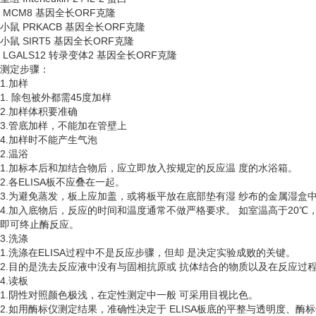
MCM8 基因全长ORF克隆
小鼠
PRKACB 基因全长ORF克隆
小鼠
SIRT5 基因全长ORF克隆
LGALS12 转录变体2 基因全长ORF克隆
测定步骤：
1.加样
1. 除包被外都需45度加样
2.加样体积要准确
3.管底加样，不能加在管壁上
4.加样时不能产生气泡
2.温浴
1.加标本后和加结合物后，应立即放入按规定的反应温 度的水浴箱。
2.各ELISA板不应叠在一起。
3.为避免蒸发，板上应加盖，或将板平放在底部垫有湿 纱布的金属湿盒
4.加入底物后，反应的时间和温度通常不做严格要求。 如室温高于20℃
即可终止酶反应。
3.洗涤
1.洗涤在ELISA过程中不是反应步骤，但却 是决定实验成败的关键。
2.目的是洗去反应液中没有与固相抗原或 抗体结合的物质以及在反应过
4.读板
1.阴性对照颜色极浅，在定性测定中一般 可采用目视比色。
2.如用酶标仪测定结果，准确性决定于 ELISA板底的平整与透明度、酶