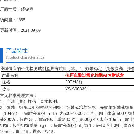
厂商性质：经销商
访问量：1355
更新时间：2024-09-09
产品特性
Product characteristics
我司供应的生化检测试剂盒具有质量可靠、*、效果稳定、灵敏度高、操
产品名称
抗坏血酸过氧化物酶APX测试盒
规格
50T/48样
货号
YS-S963391
常见样本处理方法：
1、血清（浆）样品：直接检测。
2、细菌、细胞或组织样品的制备： 细菌或培养细胞：先收集细菌或细
（
104个）：提取液体积（mL）为500~1000：1 的比例（建议 50
或200W，超声 3s，间隔10s，重复30 次）8000g 4℃离心 10min
组织：按照组织质量（
g） ：提取液体积(mL)为 1：5~10 的比例（建
10min，取上清，置冰上待测。