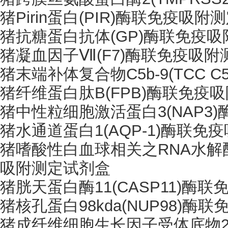
猪
Pirin蛋白(PIR)酶联免疫吸
猪抗糖蛋白抗体
(GP)酶联免疫
猪凝血因子
Ⅶ(F7)酶联免疫吸
猪末端补体复合物
C5b-9(TCC
猪纤维蛋白肽
B(FPB)酶联免
猪中性粒细胞激活蛋白
3(NAP
猪水通道蛋白
1(AQP-1)酶联
猪嗜酸性白血球相关之
RNA水解
吸附测定试剂盒
猪胱天蛋白酶
11(CASP11)
猪核孔蛋白
98kda(NUP98)
猪成纤维细胞生长因子受体底物