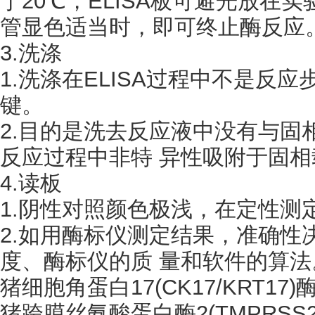
于20℃，ELISA板可避光放在
管显色适当时，即可终止酶反应
3.洗涤
1.洗涤在ELISA过程中不是反
键。
2.目的是洗去反应液中没有与固
反应过程中非特 异性吸附于固
4.读板
1.阴性对照颜色极浅，在定性测
2.如用酶标仪测定结果，准确性决
度、酶标仪的质 量和软件的算法
猪细胞角蛋白
17(CK17/KRT
猪跨膜丝氨酸蛋白酶
2(TMPR