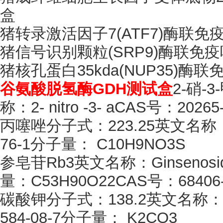
盒
猪转录激活因子
7(ATF7)酶联
猪信号识别颗粒
(SRP9)酶联
猪核孔蛋白
35kda(NUP35)
谷氨酸脱氢酶
GDH测试盒
2-硝-
称：2- nitro -3- aCAS号：202
丙噻唑分子式：
223.25英文名称：
76-1分子量： C10H9NO3S
参皂苷
Rb3英文名称：Ginsenosi
量：C53H90O22CAS号：68406-
碳酸钾分子式：
138.2英文名称：Po
584-08-7分子量： K2CO3