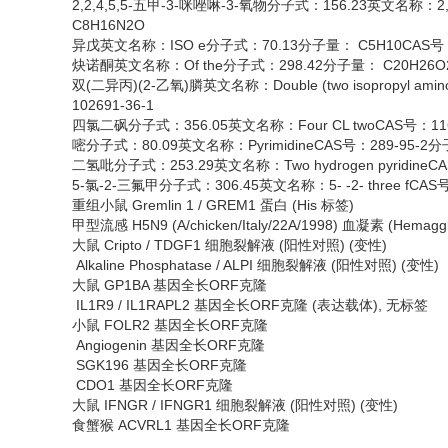
2,2,4,5,5-五甲-3-咪唑啉-3-氧物分子式：156.23英文名称：2,2,4,5,
C8H16N2O
异戊英文名称：
ISO e分子式：70.13分子量： C5H10CAS号：
炔诺酮英文名称：
Of the分子式：298.42分子量： C20H26O
双
(二异丙)(2-乙氧)膦英文名称：Double (two isopropyl amin
102691-36-1
四氯二砜分子式：
356.05英文名称：Four CL twoCAS号：11
嘧分子式：
80.09英文名称：PyrimidineCAS号：289-95-2
二氢吡分子式：
253.29英文名称：Two hydrogen pyridine
5-氯-2-三氟甲分子式：306.45英文名称：5- -2- three fCAS号
重组小鼠
Gremlin 1 / GREM1 蛋白 (His 标签)
甲型流感
H5N9 (A/chicken/Italy/22A/1998) 血凝素 (H
大鼠
Cripto / TDGF1 细胞裂解液 (阳性对照) (变性)
Alkaline Phosphatase / ALPI 细胞裂解液 (阳性对照) (变性)
大鼠
GP1BA 基因全长ORF克隆
IL1R9 / IL1RAPL2 基因全长ORF克隆 (表达载体), 无标签
小鼠
FOLR2 基因全长ORF克隆
Angiogenin 基因全长ORF克隆
SGK196 基因全长ORF克隆
CDO1 基因全长ORF克隆
大鼠
IFNGR / IFNGR1 细胞裂解液 (阳性对照) (变性)
食蟹猴
ACVRL1 基因全长ORF克隆