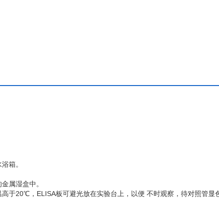
水浴箱。
的金属湿盒中。
高于20℃，ELISA板可避光放在实验台上，以便 不时观察，待对照管显