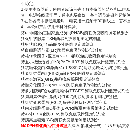
不稳定。
2.使用本仪器前，使用者应该首先了解本仪器的结构和工作
查，电源接线应牢固，通电也要良好，各个调节旋钮的起始
3.在仪器尚未接通电源时，电表指针必须于“0”刻线上，若
、
4
本公司产品仅用于科研实验。
猪
ras同源物基因家族成员b(RHOB)酶联免疫吸附测定试剂盒
猪促甲状腺素
(TSH)酶联免疫吸附测定试剂盒
猪甲状腺素
(T4)酶联免疫吸附测定试剂盒
猪白细胞调节素
(LR)酶联免疫吸附测定试剂盒
猪核转录因子
Y亚基γ(NFYC)酶联免疫吸附测定试剂盒
猪血小板激活因子
ib3(PAFAHIB3)酶联免疫吸附测定试剂盒
猪核糖体蛋白
S6激酶β1(RPS6Kβ1)酶联免疫吸附测定试剂盒
猪原纤维蛋白
3(FBN3)酶联免疫吸附测定试剂盒
猪生长激素
2(GH2)酶联免疫吸附测定试剂盒
猪髓分化因子
88(MYD88)酶联免疫吸附测定试剂盒
猪前列腺素
E合成酶微粒体(PTGES)酶联免疫吸附测定试剂盒
猪周期素依赖性激酶
7(CDK7)酶联免疫吸附测定试剂盒
猪纤维介素蛋白
(FGL2)酶联免疫吸附测定试剂盒
猪内皮细胞蛋白
C受体(EPCR)酶联免疫吸附测定试剂盒
猪补体
C3转化酶(C3c)酶联免疫吸附测定试剂盒
猪胰高血糖素
(GC)酶联免疫吸附测定试剂盒
NADPH氧化酶活性测试盒
2-溴-5-氟吡分子式：175.99英文名称：