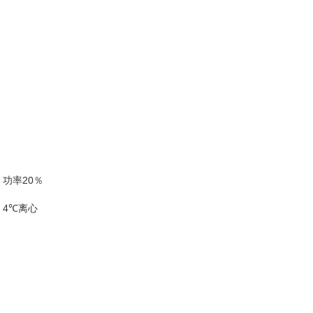
，功率20％
 4℃离心