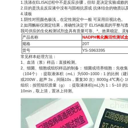
1.洗涤在ELISA过程中不是反应步骤，但却 是决定实验成败
2.目的是洗去反应液中没有与固相抗原或 抗体结合的物质以
4.读板
1.阴性对照颜色极浅，在定性测定中一般 可采用目视比色。
2.如用酶标仪测定结果，准确性决定于 ELISA板底的平整
我司供应的生化检测试剂盒具有质量可靠、*、效果稳定、灵
产品名称
NADPH氧化酶活性测试
规格
20T
货号
YS-S963395
常见样本处理方法：
1、血清（浆）样品：直接检测。
2、细菌、细胞或组织样品的制备： 细菌或培养细胞：先收
（
104个）：提取液体积（mL）为500~1000：1 的比例
或200W，超声 3s，间隔10s，重复30 次）8000g 4℃离心
组织：按照组织质量（
g） ：提取液体积(mL)为 1：5~10
10min，取上清，置冰上待测。