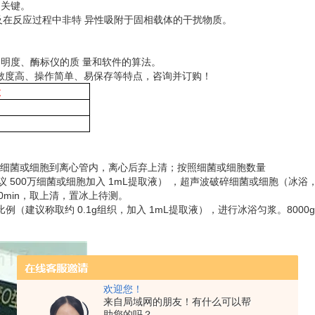
的关键。
及在反应过程中非特 异性吸附于固相载体的干扰物质。
与透明度、酶标仪的质 量和软件的算法。
敏度高、操作简单、易保存等特点，咨询并订购！
盒
集细菌或细胞到离心管内，离心后弃上清；按照细菌或细胞数量
（建议 500万细菌或细胞加入 1mL提取液） ，超声波破碎细菌或细胞（冰浴
 10min，取上清，置冰上待测。
 的比例（建议称取约 0.1g组织，加入 1mL提取液），进行冰浴匀浆。8000g
欢迎您！
来自局域网的朋友！有什么可以帮
助您的吗？