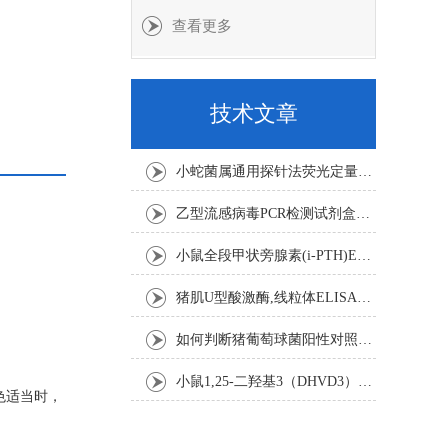
查看更多
技术文章
小蛇菌属通用探针法荧光定量PCR试剂盒实验注意事项
乙型流感病毒PCR检测试剂盒反应五要素
小鼠全段甲状旁腺素(i-PTH)ELISA试剂盒操作步骤
猪肌U型酸激酶,线粒体ELISA试剂盒注意事项
如何判断猪葡萄球菌阳性对照是否失效
小鼠1,25-二羟基3（DHVD3）elisa试剂盒操作步骤
色适当时，