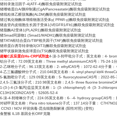
猪转录激活因子
-4(ATF-4)酶联免疫吸附测定试剂盒
猪嗜铬蛋白
A/胰抑制素(CgA/Pancreastatin)酶联免疫吸附测定试剂盒
猪线粒体乙醛脱氢酶
(ALDM)酶联免疫吸附测定试剂盒
猪过氧化物酶体增殖物激活受体
γ( PPAR-γ)酶联免疫吸附测定试剂盒
猪血管内皮细胞生长因子受体
1(VEGFR1/Flt1)酶联免疫吸附测定试剂盒
猪脂酶
A2受体1(PLA2R1)酶联免疫吸附测定试剂盒
猪
Smad同源物1 (Smad1/MADH1)酶联免疫吸附测定试剂盒
猪
TATA框结合蛋白/TBP相关因子(TAF)酶联免疫吸附测定试剂盒
猪癌蛋白诱导转录物
3(OIT3)酶联免疫吸附测定试剂盒
猪甲状腺刺激免疫球蛋白
(TSI)酶联免疫吸附测定试剂盒
超敏
C反应蛋白Hs-CRP试剂盒
4-溴-3-羟甲吡分子式：英文名称：4- bromid
铝分子式：
72.09英文名称：Three methyl aluminiumCAS号：75-24-
2-乙咪唑分子式：96.13英文名称：2- ethylCAS号：1072-62-4分子量： 
4-乙三氟硼酸钾分子式：210.046英文名称：4- vinyl phenyl kbf4 three
5-氟胞嘧分子式：129.09英文名称：5- fluorocytosineCAS号：2022-8
2,4,5-三氟溴分子式：210.98英文名称：2,4,5- three fluorine bromin
1-(3-)-4-(3-氯丙)盐盐英文名称：1- (3- chlorophenyl) -4- (3- 3-chloro
C13H19Cl3N2CAS号：52605-52-4
6-溴-4-羟喹啉分子式：224.05英文名称：6- -4- hydroxy groupCAS号：
对硝甲英文名称：
Para nitro toluene分子式：137.14分子量： C7H7NO
CCN3 / NOV 杆状病毒-昆虫细胞裂解液 (阳性对照) (变性)
食蟹猴
IL1B 基因全长ORF克隆