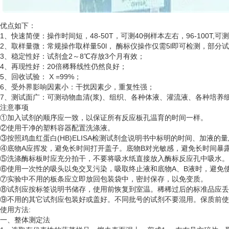
优点如下：
1、快速简便：操作时间短，48-50T，可测40例样本左右，96-100T,可
2、取样量微：常规操作取样量50l， 酶标仪操作仅需5l即可检测，部分
3、稳定性好：试剂盒2～8℃存放3个月有效；
4、再现性好：20倍稀释线性仍然良好；
5、回收试验： X =99%；
6、受外界影响因素小：干扰因素少，重复性强；
7、测试面广：可测动物血清(浆)、组织、各种体液、灌流液、各种培
注意事项
①加入试剂的顺序应一致，以保证所有反应板孔温育的时间一样。
②使用干净的塑料容器配置洗涤液。
③按照鸡血红蛋白(HB)ELISA检测试剂盒说明书中标明的时间、加液的
④底物A应挥发，避免长时间打开盖子。底物B对光敏感，避免长时间暴
⑤洗涤酶标板时应充分拍干，不要将吸水纸直接放入酶标反应孔中吸水。
⑥使用一次性的吸头以免交叉污染，吸取终止液和底物A、B液时，避免使
⑦实验中不用的板条应立即放回包装袋中，密封保存，以免变质。
⑧试剂应按标签说明书储存，使用前恢复到室温。稀稀过后的标准品应丢
⑨不用的其它试剂应包装好或盖好。不同批号的试剂不要混用。保质前使
使用方法
:
一、整体测定法