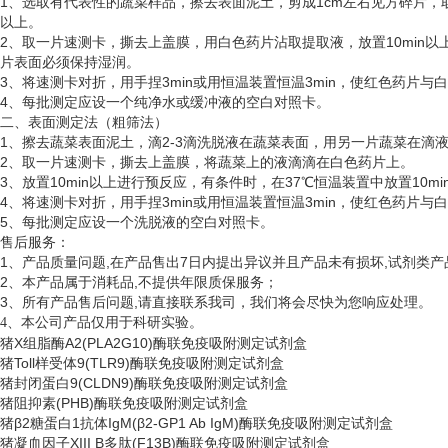
1、选取有代表性的蔬菜样品，擦去表面泥土，剪成1cm左右见方碎片，取5
以上。
2、取一片速测卡，撕去上盖膜，用白色药片沾取提取液，放置10min以
片表面必须保持湿润。
3、将速测卡对折，用手捏3min或用恒温装置恒温3min，使红色药片
4、每批测定应设一个纯净水或缓冲液的空白对照卡。
二、表面测定法（粗筛法）
1、擦去蔬菜表面泥土，滴2-3滴洗脱液在蔬菜表面，用另一片蔬菜在滴
2、取一片速测卡，撕去上盖膜，将蔬菜上的液滴滴在白色药片上。
3、放置10min以上进行预反应，有条件时，在37℃恒温装置中放置10
4、将速测卡对折，用手捏3min或用恒温装置恒温3min，使红色药片
5、每批测定应设一个洗脱液的空白对照卡。
售后服务：
1、产品质量问题,在产品售出7日内提出异议并且产品未有损坏,试剂类产
2、本产品属于消耗品,不提供年限质保服务；
3、所有产品售后问题,请直接联系我司，我们将会尽快为您响应处理。
、
4
本公司产品仅用于科研实验。
猪
X组脂酶A2(PLA2G10)酶联免疫吸附测定试剂盒
猪
Toll样受体9(TLR9)酶联免疫吸附测定试剂盒
猪封闭蛋白
9(CLDN9)酶联免疫吸附测定试剂盒
猪阻抑素
(PHB)酶联免疫吸附测定试剂盒
猪
β2糖蛋白1抗体IgM(β2-GP1 Ab IgM)酶联免疫吸附测定试剂盒
猪凝血因子
XIII B多肽(F13B)酶联免疫吸附测定试剂盒