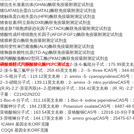
猪抗生长激素抗体
(GHAb)酶联免疫吸附测定试剂盒
猪
GATA结合蛋白1(GATA1)酶联免疫吸附测定试剂盒
猪触珠蛋白相关蛋白
(HPR)酶联免疫吸附测定试剂盒
猪食欲素
/阿立新B(OXB)酶联免疫吸附测定试剂盒
猪皮肤
T细胞虏获趋化因子(CTACK)酶联免疫吸附测定试剂盒
猪酸性成纤维细胞生长因子
(AFGF/FGF1)酶联免疫吸附测定试剂盒
猪膜桥蛋白酶联免疫吸附测定试剂盒
猪间变性淋巴瘤激酶
(ALK)酶联免疫吸附测定试剂盒
猪胸腺依赖性抗原
(TD-Ag)酶联免疫吸附测定试剂盒
猪丙酮酸激酶
M2型同工酶(PKM2)酶联免疫吸附测定试剂盒
磷酸烯醇式丙酮酸羧化酶
PEPC测试盒
2-溴-6-氟吡分子式：175.99英文名称：
2-溴-5-氯三氟甲分子式：259.45英文名称：2- -5- three fCAS号：344-6
2--5-吡分子式：119.12英文名称：2- amino -5- cyanopyridinesCAS号
2--3-硝吡分子式：139.11英文名称：2- amino -3- nitro pyridineCAS
(R,R)-2,2'-异亚丙双(4--2-恶唑啉)分子式：334.42英文名称：(R, R) -2,2'- isop
子量： C21H22N2O2
1-Boc-4-分子式：311.16英文名称：1-Boc-4- iodine piperidineCAS号
草酸钾分子式：
184.23英文名称：Potassium oxalateCAS号：6487-48
亚铬酸铜分子式：
163.54英文名称：亚铬酸铜CAS号：12018-10-9分子量
3-异喹啉分子式：144.17英文名称：3- amino groupCAS号：25475-67
ICAM4 基因全长ORF克隆
COQ6 基因全长ORF克隆