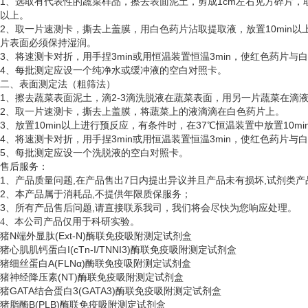
1、选取有代表性的蔬菜样品，擦去表面泥土，剪成1cm左右见方碎片，取5
以上。
2、取一片速测卡，撕去上盖膜，用白色药片沾取提取液，放置10min以
片表面必须保持湿润。
3、将速测卡对折，用手捏3min或用恒温装置恒温3min，使红色药片
4、每批测定应设一个纯净水或缓冲液的空白对照卡。
二、表面测定法（粗筛法）
1、擦去蔬菜表面泥土，滴2-3滴洗脱液在蔬菜表面，用另一片蔬菜在滴
2、取一片速测卡，撕去上盖膜，将蔬菜上的液滴滴在白色药片上。
3、放置10min以上进行预反应，有条件时，在37℃恒温装置中放置10
4、将速测卡对折，用手捏3min或用恒温装置恒温3min，使红色药片
5、每批测定应设一个洗脱液的空白对照卡。
售后服务：
1、产品质量问题,在产品售出7日内提出异议并且产品未有损坏,试剂类产
2、本产品属于消耗品,不提供年限质保服务；
3、所有产品售后问题,请直接联系我司，我们将会尽快为您响应处理。
、
4
本公司产品仅用于科研实验。
猪
N端外显肽(Ext-N)酶联免疫吸附测定试剂盒
猪心肌肌钙蛋白
I(cTn-I/TNNI3)酶联免疫吸附测定试剂盒
猪细丝蛋白
A(FLNα)酶联免疫吸附测定试剂盒
猪神经降压素
(NT)酶联免疫吸附测定试剂盒
猪
GATA结合蛋白3(GATA3)酶联免疫吸附测定试剂盒
猪脂酶
B(PLB)酶联免疫吸附测定试剂盒